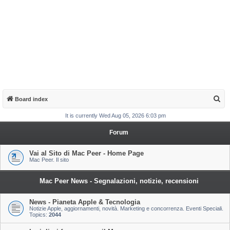
S
Board index
e
It is currently Wed Aug 05, 2026 6:03 pm
a
Forum
r
c
Vai al Sito di Mac Peer - Home Page
Mac Peer. Il sito
h
Mac Peer News - Segnalazioni, notizie, recensioni
News - Pianeta Apple & Tecnologia
Notizie Apple, aggiornamenti, novità. Marketing e concorrenza. Eventi Speciali.
Topics:
2044