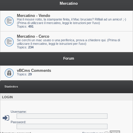
Mercatino
Mercatino - Vendo
Hai il mouse rotto, la stampante finita, il Mac bruciato? Rifilali ad un amico! ;-)
(Prima di utilizzare il mercatino, leggi le istruzioni per l'uso)
Topics:
491
Mercatino - Cerco
Se cerchi un mac usato o una periferica, prova a chiedere qui. (Prima di
utilizzare il mercatino, leggi le istruzioni per l'uso)
Topics:
234
Forum
vBCms Comments
Topics:
29
Statistics
LOGIN
Username:
Password: