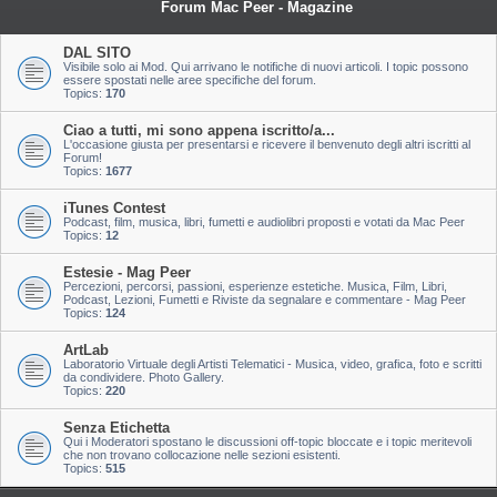
Forum Mac Peer - Magazine
DAL SITO
Visibile solo ai Mod. Qui arrivano le notifiche di nuovi articoli. I topic possono
essere spostati nelle aree specifiche del forum.
Topics:
170
Ciao a tutti, mi sono appena iscritto/a...
L'occasione giusta per presentarsi e ricevere il benvenuto degli altri iscritti al
Forum!
Topics:
1677
iTunes Contest
Podcast, film, musica, libri, fumetti e audiolibri proposti e votati da Mac Peer
Topics:
12
Estesie - Mag Peer
Percezioni, percorsi, passioni, esperienze estetiche. Musica, Film, Libri,
Podcast, Lezioni, Fumetti e Riviste da segnalare e commentare - Mag Peer
Topics:
124
ArtLab
Laboratorio Virtuale degli Artisti Telematici - Musica, video, grafica, foto e scritti
da condividere. Photo Gallery.
Topics:
220
Senza Etichetta
Qui i Moderatori spostano le discussioni off-topic bloccate e i topic meritevoli
che non trovano collocazione nelle sezioni esistenti.
Topics:
515