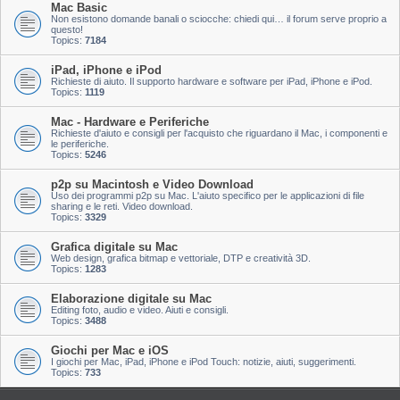
Mac Basic
Non esistono domande banali o sciocche: chiedi qui… il forum serve proprio a
questo!
Topics:
7184
iPad, iPhone e iPod
Richieste di aiuto. Il supporto hardware e software per iPad, iPhone e iPod.
Topics:
1119
Mac - Hardware e Periferiche
Richieste d'aiuto e consigli per l'acquisto che riguardano il Mac, i componenti e
le periferiche.
Topics:
5246
p2p su Macintosh e Video Download
Uso dei programmi p2p su Mac. L'aiuto specifico per le applicazioni di file
sharing e le reti. Video download.
Topics:
3329
Grafica digitale su Mac
Web design, grafica bitmap e vettoriale, DTP e creatività 3D.
Topics:
1283
Elaborazione digitale su Mac
Editing foto, audio e video. Aiuti e consigli.
Topics:
3488
Giochi per Mac e iOS
I giochi per Mac, iPad, iPhone e iPod Touch: notizie, aiuti, suggerimenti.
Topics:
733