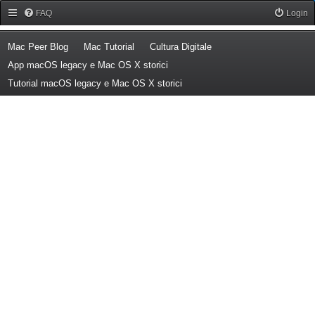
Forum Mac Peer
FAQ
Login
(Opens a new tab)
(Opens a new tab)
(Opens a new tab)
Mac Peer Blog
Mac Tutorial
Cultura Digitale
(Opens a new tab)
App macOS legacy e Mac OS X storici
(Opens a new tab)
Tutorial macOS legacy e Mac OS X storici