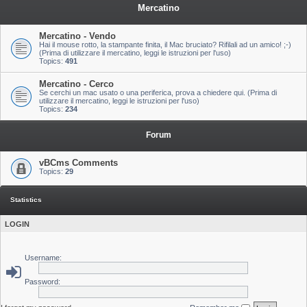
Mercatino
Mercatino - Vendo
Hai il mouse rotto, la stampante finita, il Mac bruciato? Rifilali ad un amico! ;-)
(Prima di utilizzare il mercatino, leggi le istruzioni per l'uso)
Topics:
491
Mercatino - Cerco
Se cerchi un mac usato o una periferica, prova a chiedere qui. (Prima di
utilizzare il mercatino, leggi le istruzioni per l'uso)
Topics:
234
Forum
vBCms Comments
Topics:
29
Statistics
LOGIN
Username:
Password: