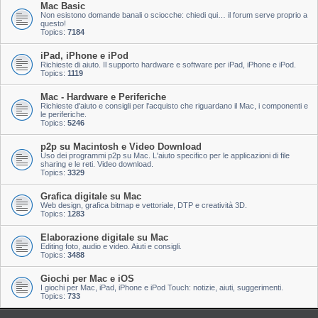
Mac Basic
Non esistono domande banali o sciocche: chiedi qui… il forum serve proprio a
questo!
Topics:
7184
iPad, iPhone e iPod
Richieste di aiuto. Il supporto hardware e software per iPad, iPhone e iPod.
Topics:
1119
Mac - Hardware e Periferiche
Richieste d'aiuto e consigli per l'acquisto che riguardano il Mac, i componenti e
le periferiche.
Topics:
5246
p2p su Macintosh e Video Download
Uso dei programmi p2p su Mac. L'aiuto specifico per le applicazioni di file
sharing e le reti. Video download.
Topics:
3329
Grafica digitale su Mac
Web design, grafica bitmap e vettoriale, DTP e creatività 3D.
Topics:
1283
Elaborazione digitale su Mac
Editing foto, audio e video. Aiuti e consigli.
Topics:
3488
Giochi per Mac e iOS
I giochi per Mac, iPad, iPhone e iPod Touch: notizie, aiuti, suggerimenti.
Topics:
733