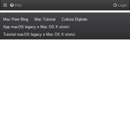
Forum Mac Peer
FAQ
Login
(Opens a new tab)
(Opens a new tab)
(Opens a new tab)
Mac Peer Blog
Mac Tutorial
Cultura Digitale
(Opens a new tab)
App macOS legacy e Mac OS X storici
(Opens a new tab)
Tutorial macOS legacy e Mac OS X storici