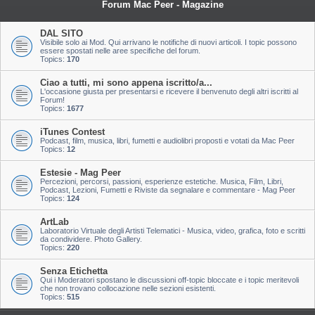
Forum Mac Peer - Magazine
DAL SITO
Visibile solo ai Mod. Qui arrivano le notifiche di nuovi articoli. I topic possono
essere spostati nelle aree specifiche del forum.
Topics:
170
Ciao a tutti, mi sono appena iscritto/a...
L'occasione giusta per presentarsi e ricevere il benvenuto degli altri iscritti al
Forum!
Topics:
1677
iTunes Contest
Podcast, film, musica, libri, fumetti e audiolibri proposti e votati da Mac Peer
Topics:
12
Estesie - Mag Peer
Percezioni, percorsi, passioni, esperienze estetiche. Musica, Film, Libri,
Podcast, Lezioni, Fumetti e Riviste da segnalare e commentare - Mag Peer
Topics:
124
ArtLab
Laboratorio Virtuale degli Artisti Telematici - Musica, video, grafica, foto e scritti
da condividere. Photo Gallery.
Topics:
220
Senza Etichetta
Qui i Moderatori spostano le discussioni off-topic bloccate e i topic meritevoli
che non trovano collocazione nelle sezioni esistenti.
Topics:
515