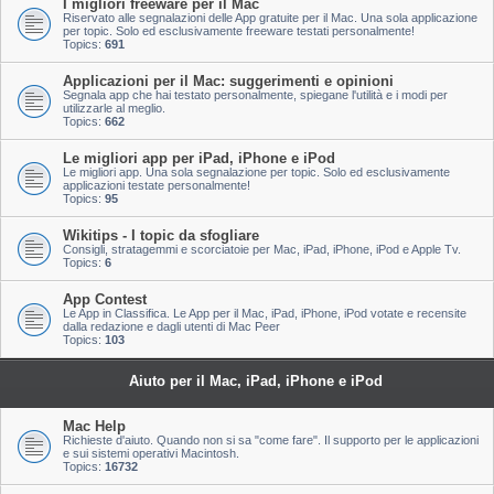
I migliori freeware per il Mac
Riservato alle segnalazioni delle App gratuite per il Mac. Una sola applicazione
per topic. Solo ed esclusivamente freeware testati personalmente!
Topics:
691
Applicazioni per il Mac: suggerimenti e opinioni
Segnala app che hai testato personalmente, spiegane l'utilità e i modi per
utilizzarle al meglio.
Topics:
662
Le migliori app per iPad, iPhone e iPod
Le migliori app. Una sola segnalazione per topic. Solo ed esclusivamente
applicazioni testate personalmente!
Topics:
95
Wikitips - I topic da sfogliare
Consigli, stratagemmi e scorciatoie per Mac, iPad, iPhone, iPod e Apple Tv.
Topics:
6
App Contest
Le App in Classifica. Le App per il Mac, iPad, iPhone, iPod votate e recensite
dalla redazione e dagli utenti di Mac Peer
Topics:
103
Aiuto per il Mac, iPad, iPhone e iPod
Mac Help
Richieste d'aiuto. Quando non si sa "come fare". Il supporto per le applicazioni
e sui sistemi operativi Macintosh.
Topics:
16732