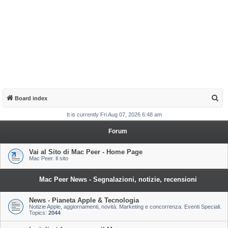
S
Board index
e
It is currently Fri Aug 07, 2026 6:48 am
a
Forum
r
c
Vai al Sito di Mac Peer - Home Page
Mac Peer. Il sito
h
Mac Peer News - Segnalazioni, notizie, recensioni
News - Pianeta Apple & Tecnologia
Notizie Apple, aggiornamenti, novità. Marketing e concorrenza. Eventi Speciali.
Topics:
2044