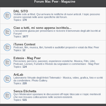
Forum Mac Peer - Magazine
DAL SITO
Visibile solo ai Mod. Qui arrivano le notifiche di nuovi articoli. I topic possono
essere spostati nelle aree specifiche del forum.
Topics:
170
Ciao a tutti, mi sono appena iscritto/a...
L'occasione giusta per presentarsi e ricevere il benvenuto degli altri iscritti al
Forum!
Topics:
1677
iTunes Contest
Podcast, film, musica, libri, fumetti e audiolibri proposti e votati da Mac Peer
Topics:
12
Estesie - Mag Peer
Percezioni, percorsi, passioni, esperienze estetiche. Musica, Film, Libri,
Podcast, Lezioni, Fumetti e Riviste da segnalare e commentare - Mag Peer
Topics:
124
ArtLab
Laboratorio Virtuale degli Artisti Telematici - Musica, video, grafica, foto e scritti
da condividere. Photo Gallery.
Topics:
220
Senza Etichetta
Qui i Moderatori spostano le discussioni off-topic bloccate e i topic meritevoli
che non trovano collocazione nelle sezioni esistenti.
Topics:
515