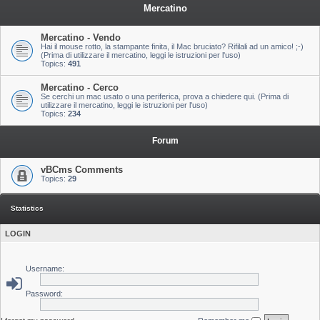
Mercatino
Mercatino - Vendo
Hai il mouse rotto, la stampante finita, il Mac bruciato? Rifilali ad un amico! ;-)
(Prima di utilizzare il mercatino, leggi le istruzioni per l'uso)
Topics:
491
Mercatino - Cerco
Se cerchi un mac usato o una periferica, prova a chiedere qui. (Prima di
utilizzare il mercatino, leggi le istruzioni per l'uso)
Topics:
234
Forum
vBCms Comments
Topics:
29
Statistics
LOGIN
Username:
Password: