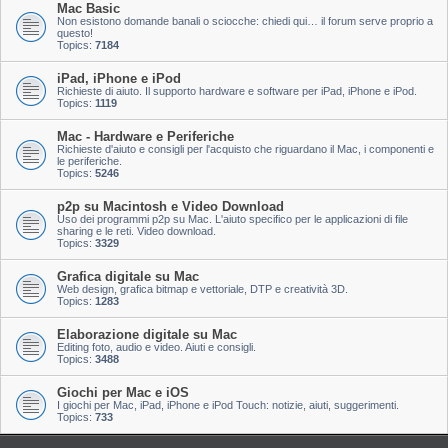
Mac Basic
Non esistono domande banali o sciocche: chiedi qui… il forum serve proprio a
questo!
Topics:
7184
iPad, iPhone e iPod
Richieste di aiuto. Il supporto hardware e software per iPad, iPhone e iPod.
Topics:
1119
Mac - Hardware e Periferiche
Richieste d'aiuto e consigli per l'acquisto che riguardano il Mac, i componenti e
le periferiche.
Topics:
5246
p2p su Macintosh e Video Download
Uso dei programmi p2p su Mac. L'aiuto specifico per le applicazioni di file
sharing e le reti. Video download.
Topics:
3329
Grafica digitale su Mac
Web design, grafica bitmap e vettoriale, DTP e creatività 3D.
Topics:
1283
Elaborazione digitale su Mac
Editing foto, audio e video. Aiuti e consigli.
Topics:
3488
Giochi per Mac e iOS
I giochi per Mac, iPad, iPhone e iPod Touch: notizie, aiuti, suggerimenti.
Topics:
733