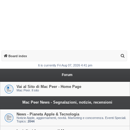
S
Board index
e
It is currently Fri Aug 07, 2026 4:41 pm
a
Forum
r
c
Vai al Sito di Mac Peer - Home Page
Mac Peer. Il sito
h
Mac Peer News - Segnalazioni, notizie, recensioni
News - Pianeta Apple & Tecnologia
Notizie Apple, aggiornamenti, novità. Marketing e concorrenza. Eventi Speciali.
Topics:
2044