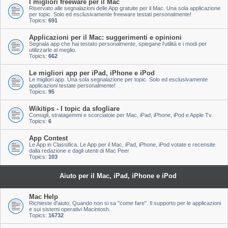
I migliori freeware per il Mac
Riservato alle segnalazioni delle App gratuite per il Mac. Una sola applicazione
per topic. Solo ed esclusivamente freeware testati personalmente!
Topics:
691
Applicazioni per il Mac: suggerimenti e opinioni
Segnala app che hai testato personalmente, spiegane l'utilità e i modi per
utilizzarle al meglio.
Topics:
662
Le migliori app per iPad, iPhone e iPod
Le migliori app. Una sola segnalazione per topic. Solo ed esclusivamente
applicazioni testate personalmente!
Topics:
95
Wikitips - I topic da sfogliare
Consigli, stratagemmi e scorciatoie per Mac, iPad, iPhone, iPod e Apple Tv.
Topics:
6
App Contest
Le App in Classifica. Le App per il Mac, iPad, iPhone, iPod votate e recensite
dalla redazione e dagli utenti di Mac Peer
Topics:
103
Aiuto per il Mac, iPad, iPhone e iPod
Mac Help
Richieste d'aiuto. Quando non si sa "come fare". Il supporto per le applicazioni
e sui sistemi operativi Macintosh.
Topics:
16732