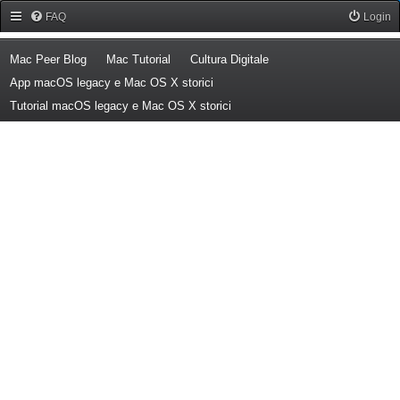
Forum Mac Peer
FAQ
Login
(Opens a new tab)
(Opens a new tab)
(Opens a new tab)
Mac Peer Blog
Mac Tutorial
Cultura Digitale
(Opens a new tab)
App macOS legacy e Mac OS X storici
(Opens a new tab)
Tutorial macOS legacy e Mac OS X storici