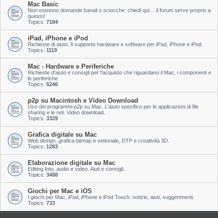
Mac Basic
Non esistono domande banali o sciocche: chiedi qui… il forum serve proprio a
questo!
Topics:
7184
iPad, iPhone e iPod
Richieste di aiuto. Il supporto hardware e software per iPad, iPhone e iPod.
Topics:
1119
Mac - Hardware e Periferiche
Richieste d'aiuto e consigli per l'acquisto che riguardano il Mac, i componenti e
le periferiche.
Topics:
5246
p2p su Macintosh e Video Download
Uso dei programmi p2p su Mac. L'aiuto specifico per le applicazioni di file
sharing e le reti. Video download.
Topics:
3329
Grafica digitale su Mac
Web design, grafica bitmap e vettoriale, DTP e creatività 3D.
Topics:
1283
Elaborazione digitale su Mac
Editing foto, audio e video. Aiuti e consigli.
Topics:
3488
Giochi per Mac e iOS
I giochi per Mac, iPad, iPhone e iPod Touch: notizie, aiuti, suggerimenti.
Topics:
733