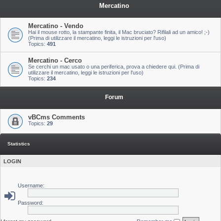
Mercatino
Mercatino - Vendo
Hai il mouse rotto, la stampante finita, il Mac bruciato? Rifilali ad un amico! ;-)
(Prima di utilizzare il mercatino, leggi le istruzioni per l'uso)
Topics:
491
Mercatino - Cerco
Se cerchi un mac usato o una periferica, prova a chiedere qui. (Prima di
utilizzare il mercatino, leggi le istruzioni per l'uso)
Topics:
234
Forum
vBCms Comments
Topics:
29
Statistics
LOGIN
Username:
Password: