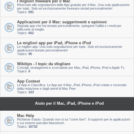
I migliori freeware per il Mac
Riservato alle segnalazioni delle App gratuite per il Mac. Una sola applicazione
per topic. Solo ed esclusivamente freeware testati personalmente!
Topics:
691
Applicazioni per il Mac: suggerimenti e opinioni
Segnala app che hai testato personalmente, spiegane l'utilità e i modi per
utilizzarle al meglio.
Topics:
662
Le migliori app per iPad, iPhone e iPod
Le migliori app. Una sola segnalazione per topic. Solo ed esclusivamente
applicazioni testate personalmente!
Topics:
95
Wikitips - I topic da sfogliare
Consigli, stratagemmi e scorciatoie per Mac, iPad, iPhone, iPod e Apple Tv.
Topics:
6
App Contest
Le App in Classifica. Le App per il Mac, iPad, iPhone, iPod votate e recensite
dalla redazione e dagli utenti di Mac Peer
Topics:
103
Aiuto per il Mac, iPad, iPhone e iPod
Mac Help
Richieste d'aiuto. Quando non si sa "come fare". Il supporto per le applicazioni
e sui sistemi operativi Macintosh.
Topics:
16732