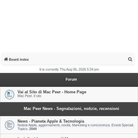
S
Board index
e
It is currently Thu Aug 06, 2026 5:34 pm
a
Forum
r
c
Vai al Sito di Mac Peer - Home Page
Mac Peer. Il sito
h
Mac Peer News - Segnalazioni, notizie, recensioni
News - Pianeta Apple & Tecnologia
Notizie Apple, aggiornamenti, novità. Marketing e concorrenza. Eventi Speciali.
Topics:
2044