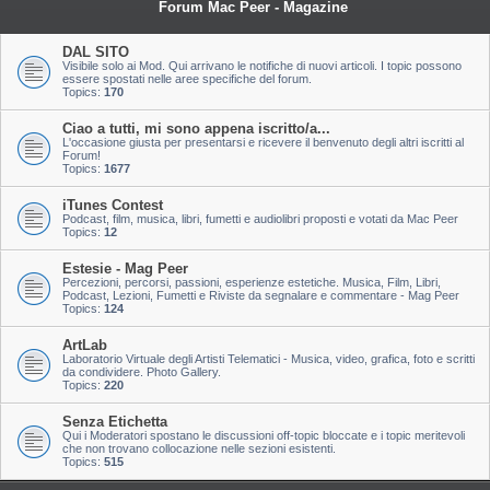
Forum Mac Peer - Magazine
DAL SITO
Visibile solo ai Mod. Qui arrivano le notifiche di nuovi articoli. I topic possono
essere spostati nelle aree specifiche del forum.
Topics:
170
Ciao a tutti, mi sono appena iscritto/a...
L'occasione giusta per presentarsi e ricevere il benvenuto degli altri iscritti al
Forum!
Topics:
1677
iTunes Contest
Podcast, film, musica, libri, fumetti e audiolibri proposti e votati da Mac Peer
Topics:
12
Estesie - Mag Peer
Percezioni, percorsi, passioni, esperienze estetiche. Musica, Film, Libri,
Podcast, Lezioni, Fumetti e Riviste da segnalare e commentare - Mag Peer
Topics:
124
ArtLab
Laboratorio Virtuale degli Artisti Telematici - Musica, video, grafica, foto e scritti
da condividere. Photo Gallery.
Topics:
220
Senza Etichetta
Qui i Moderatori spostano le discussioni off-topic bloccate e i topic meritevoli
che non trovano collocazione nelle sezioni esistenti.
Topics:
515