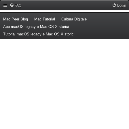
Forum Mac Peer
FAQ
Login
(Opens a new tab)
(Opens a new tab)
(Opens a new tab)
Mac Peer Blog
Mac Tutorial
Cultura Digitale
(Opens a new tab)
App macOS legacy e Mac OS X storici
(Opens a new tab)
Tutorial macOS legacy e Mac OS X storici