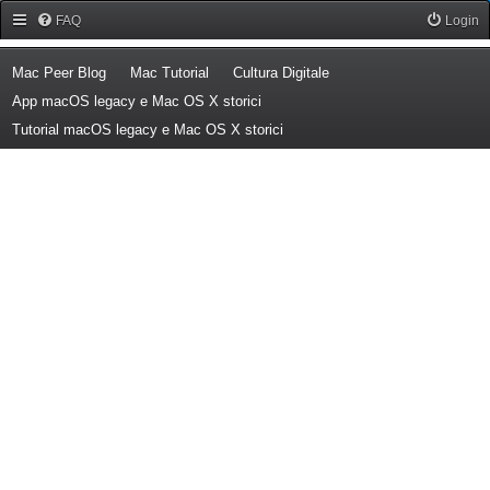
Forum Mac Peer
FAQ
Login
(Opens a new tab)
(Opens a new tab)
(Opens a new tab)
Mac Peer Blog
Mac Tutorial
Cultura Digitale
(Opens a new tab)
App macOS legacy e Mac OS X storici
(Opens a new tab)
Tutorial macOS legacy e Mac OS X storici