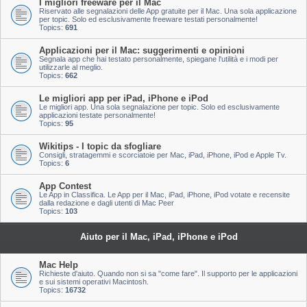
I migliori freeware per il Mac
Riservato alle segnalazioni delle App gratuite per il Mac. Una sola applicazione
per topic. Solo ed esclusivamente freeware testati personalmente!
Topics:
691
Applicazioni per il Mac: suggerimenti e opinioni
Segnala app che hai testato personalmente, spiegane l'utilità e i modi per
utilizzarle al meglio.
Topics:
662
Le migliori app per iPad, iPhone e iPod
Le migliori app. Una sola segnalazione per topic. Solo ed esclusivamente
applicazioni testate personalmente!
Topics:
95
Wikitips - I topic da sfogliare
Consigli, stratagemmi e scorciatoie per Mac, iPad, iPhone, iPod e Apple Tv.
Topics:
6
App Contest
Le App in Classifica. Le App per il Mac, iPad, iPhone, iPod votate e recensite
dalla redazione e dagli utenti di Mac Peer
Topics:
103
Aiuto per il Mac, iPad, iPhone e iPod
Mac Help
Richieste d'aiuto. Quando non si sa "come fare". Il supporto per le applicazioni
e sui sistemi operativi Macintosh.
Topics:
16732