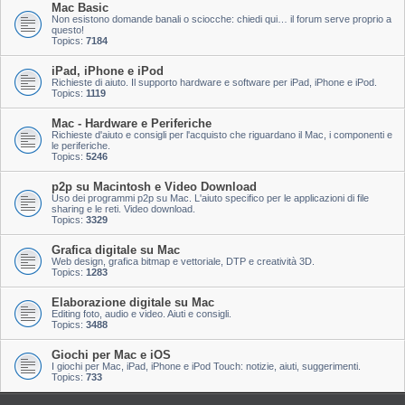
Mac Basic
Non esistono domande banali o sciocche: chiedi qui… il forum serve proprio a
questo!
Topics:
7184
iPad, iPhone e iPod
Richieste di aiuto. Il supporto hardware e software per iPad, iPhone e iPod.
Topics:
1119
Mac - Hardware e Periferiche
Richieste d'aiuto e consigli per l'acquisto che riguardano il Mac, i componenti e
le periferiche.
Topics:
5246
p2p su Macintosh e Video Download
Uso dei programmi p2p su Mac. L'aiuto specifico per le applicazioni di file
sharing e le reti. Video download.
Topics:
3329
Grafica digitale su Mac
Web design, grafica bitmap e vettoriale, DTP e creatività 3D.
Topics:
1283
Elaborazione digitale su Mac
Editing foto, audio e video. Aiuti e consigli.
Topics:
3488
Giochi per Mac e iOS
I giochi per Mac, iPad, iPhone e iPod Touch: notizie, aiuti, suggerimenti.
Topics:
733