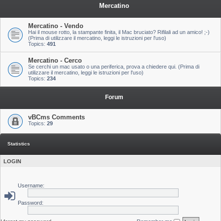
Mercatino
Mercatino - Vendo
Hai il mouse rotto, la stampante finita, il Mac bruciato? Rifilali ad un amico! ;-)
(Prima di utilizzare il mercatino, leggi le istruzioni per l'uso)
Topics:
491
Mercatino - Cerco
Se cerchi un mac usato o una periferica, prova a chiedere qui. (Prima di
utilizzare il mercatino, leggi le istruzioni per l'uso)
Topics:
234
Forum
vBCms Comments
Topics:
29
Statistics
LOGIN
Username:
Password: