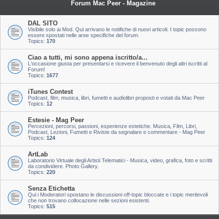
Forum Mac Peer - Magazine
DAL SITO
Visibile solo ai Mod. Qui arrivano le notifiche di nuovi articoli. I topic possono
essere spostati nelle aree specifiche del forum.
Topics:
170
Ciao a tutti, mi sono appena iscritto/a...
L'occasione giusta per presentarsi e ricevere il benvenuto degli altri iscritti al
Forum!
Topics:
1677
iTunes Contest
Podcast, film, musica, libri, fumetti e audiolibri proposti e votati da Mac Peer
Topics:
12
Estesie - Mag Peer
Percezioni, percorsi, passioni, esperienze estetiche. Musica, Film, Libri,
Podcast, Lezioni, Fumetti e Riviste da segnalare e commentare - Mag Peer
Topics:
124
ArtLab
Laboratorio Virtuale degli Artisti Telematici - Musica, video, grafica, foto e scritti
da condividere. Photo Gallery.
Topics:
220
Senza Etichetta
Qui i Moderatori spostano le discussioni off-topic bloccate e i topic meritevoli
che non trovano collocazione nelle sezioni esistenti.
Topics:
515