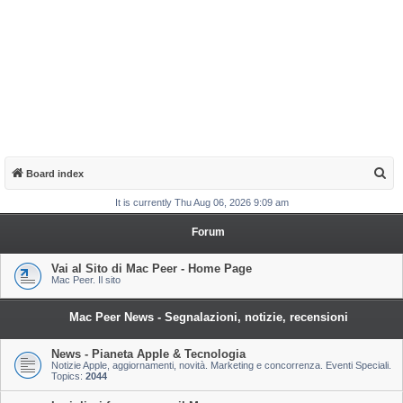
S
Board index
e
It is currently Thu Aug 06, 2026 9:09 am
a
Forum
r
c
Vai al Sito di Mac Peer - Home Page
Mac Peer. Il sito
h
Mac Peer News - Segnalazioni, notizie, recensioni
News - Pianeta Apple & Tecnologia
Notizie Apple, aggiornamenti, novità. Marketing e concorrenza. Eventi Speciali.
Topics:
2044