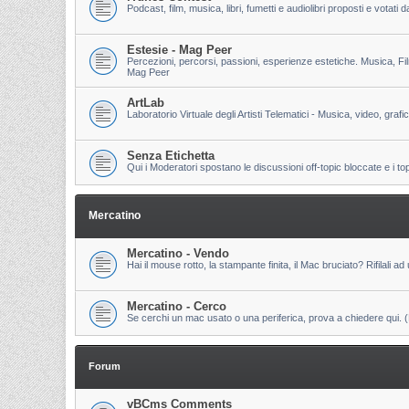
Podcast, film, musica, libri, fumetti e audiolibri proposti e votati
Estesie - Mag Peer
Percezioni, percorsi, passioni, esperienze estetiche. Musica, Fi
Mag Peer
ArtLab
Laboratorio Virtuale degli Artisti Telematici - Musica, video, grafi
Senza Etichetta
Qui i Moderatori spostano le discussioni off-topic bloccate e i to
Mercatino
Mercatino - Vendo
Hai il mouse rotto, la stampante finita, il Mac bruciato? Rifilali ad 
Mercatino - Cerco
Se cerchi un mac usato o una periferica, prova a chiedere qui. (Pri
Forum
vBCms Comments