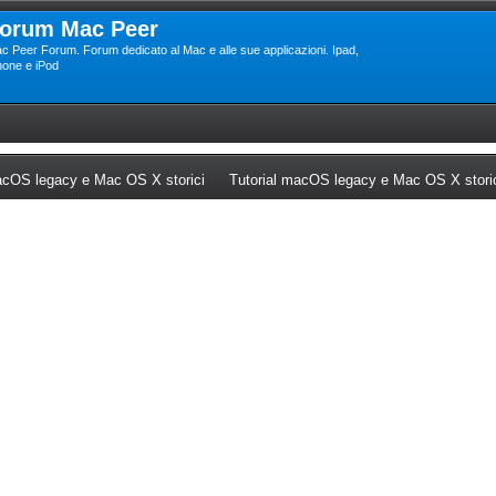
orum Mac Peer
c Peer Forum. Forum dedicato al Mac e alle sue applicazioni. Ipad,
hone e iPod
ew tab)
(Opens a new tab)
cOS legacy e Mac OS X storici
Tutorial macOS legacy e Mac OS X stori