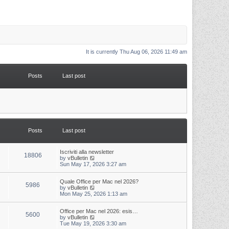
It is currently Thu Aug 06, 2026 11:49 am
Posts
Last post
Posts
Last post
L
Iscriviti alla newsletter
P
18806
a
V
by
vBulletin
s
i
Sun May 17, 2026 3:27 am
o
t
e
p
w
s
L
Quale Office per Mac nel 2026?
o
t
P
5986
a
V
by
vBulletin
s
h
s
i
Mon May 25, 2026 1:13 am
t
t
e
o
t
e
l
p
w
a
s
s
L
Office per Mac nel 2026: esis…
o
t
t
P
5600
a
V
by
vBulletin
s
h
e
s
i
Tue May 19, 2026 3:30 am
t
t
e
s
o
t
e