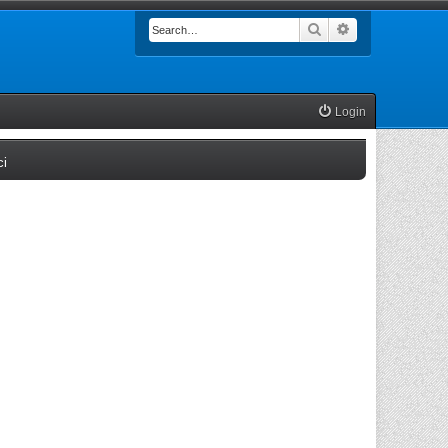
Search
Advanced searc
Login
(Opens a new tab)
ci