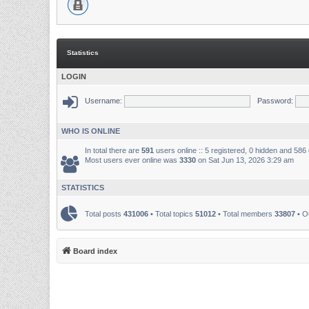
Statistics
LOGIN
Username:
Password:
WHO IS ONLINE
In total there are
591
users online :: 5 registered, 0 hidden and 586
Most users ever online was
3330
on Sat Jun 13, 2026 3:29 am
STATISTICS
Total posts
431006
• Total topics
51012
• Total members
33807
• O
Board index