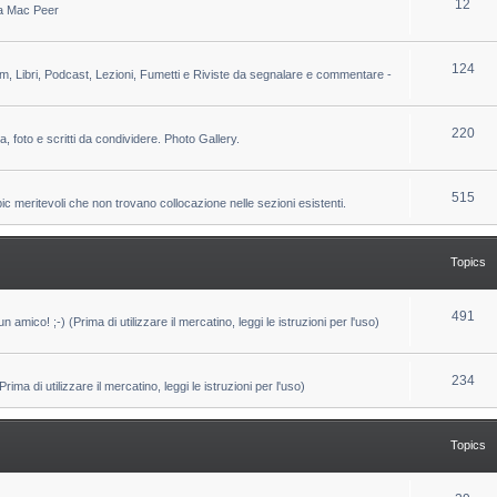
T
12
 da Mac Peer
s
i
o
c
p
T
124
lm, Libri, Podcast, Lezioni, Fumetti e Riviste da segnalare e commentare -
s
i
o
c
p
T
220
ca, foto e scritti da condividere. Photo Gallery.
s
i
o
c
p
T
515
pic meritevoli che non trovano collocazione nelle sezioni esistenti.
s
i
o
c
p
Topics
s
i
c
T
491
un amico! ;-) (Prima di utilizzare il mercatino, leggi le istruzioni per l'uso)
s
o
p
T
234
ma di utilizzare il mercatino, leggi le istruzioni per l'uso)
i
o
c
p
Topics
s
i
c