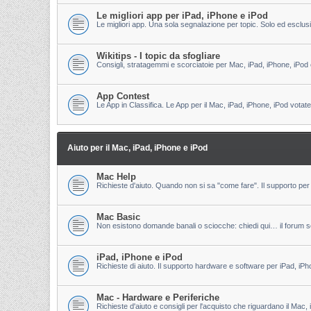
Le migliori app per iPad, iPhone e iPod
Le migliori app. Una sola segnalazione per topic. Solo ed esclu
Wikitips - I topic da sfogliare
Consigli, stratagemmi e scorciatoie per Mac, iPad, iPhone, iPod 
App Contest
Le App in Classifica. Le App per il Mac, iPad, iPhone, iPod votate
Aiuto per il Mac, iPad, iPhone e iPod
Mac Help
Richieste d'aiuto. Quando non si sa "come fare". Il supporto per 
Mac Basic
Non esistono domande banali o sciocche: chiedi qui… il forum s
iPad, iPhone e iPod
Richieste di aiuto. Il supporto hardware e software per iPad, iPh
Mac - Hardware e Periferiche
Richieste d'aiuto e consigli per l'acquisto che riguardano il Mac, 