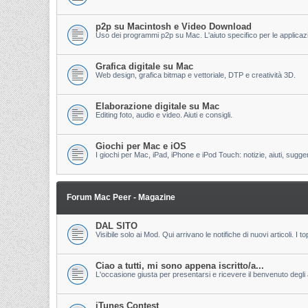
p2p su Macintosh e Video Download
Uso dei programmi p2p su Mac. L'aiuto specifico per le applicazion
Grafica digitale su Mac
Web design, grafica bitmap e vettoriale, DTP e creatività 3D.
Elaborazione digitale su Mac
Editing foto, audio e video. Aiuti e consigli.
Giochi per Mac e iOS
I giochi per Mac, iPad, iPhone e iPod Touch: notizie, aiuti, sugge
Forum Mac Peer - Magazine
DAL SITO
Visibile solo ai Mod. Qui arrivano le notifiche di nuovi articoli. 
Ciao a tutti, mi sono appena iscritto/a...
L'occasione giusta per presentarsi e ricevere il benvenuto degli al
iTunes Contest