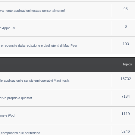
c
p
T
95
sivamente applicazioni testate personalmente!
s
i
o
c
p
T
6
e Apple Tv.
s
i
o
c
p
T
103
 e recensite dalla redazione e dagli utenti di Mac Peer
s
i
o
c
p
Topics
s
i
c
T
16732
le applicazioni e sui sistemi operativi Macintosh.
s
o
p
T
7184
erve proprio a questo!
i
o
c
p
T
1119
one e iPod.
s
i
o
c
p
T
5246
i componenti e le periferiche.