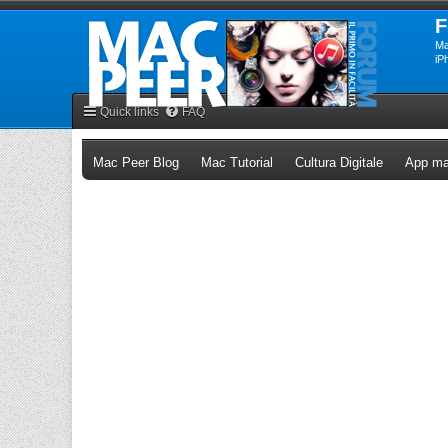
F
Ma
iP
Quick links
FAQ
(Opens a new tab)
(Opens a new tab)
(Opens a n
Mac Peer Blog
Mac Tutorial
Cultura Digitale
App ma