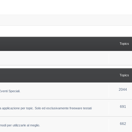
Topics
Topics
T
2044
venti Speciali.
o
p
T
691
la applicazione per topic. Solo ed esclusivamente freeware testati
i
o
c
p
T
662
odi per utilizzarle al meglio.
s
i
o