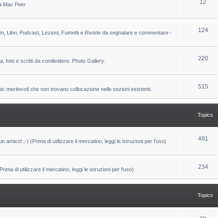
T
12
 da Mac Peer
s
i
o
c
p
T
124
lm, Libri, Podcast, Lezioni, Fumetti e Riviste da segnalare e commentare -
s
i
o
c
p
T
220
ca, foto e scritti da condividere. Photo Gallery.
s
i
o
c
p
T
515
pic meritevoli che non trovano collocazione nelle sezioni esistenti.
s
i
o
c
p
Topics
s
i
c
T
491
un amico! ;-) (Prima di utilizzare il mercatino, leggi le istruzioni per l'uso)
s
o
p
T
234
ma di utilizzare il mercatino, leggi le istruzioni per l'uso)
i
o
c
p
Topics
s
i
c