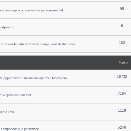
c
p
T
95
sivamente applicazioni testate personalmente!
s
i
o
c
p
T
6
e Apple Tv.
s
i
o
c
p
T
103
 e recensite dalla redazione e dagli utenti di Mac Peer
s
i
o
c
p
Topics
s
i
c
T
16732
le applicazioni e sui sistemi operativi Macintosh.
s
o
p
T
7184
erve proprio a questo!
i
o
c
p
T
1119
one e iPod.
s
i
o
c
p
T
5246
i componenti e le periferiche.