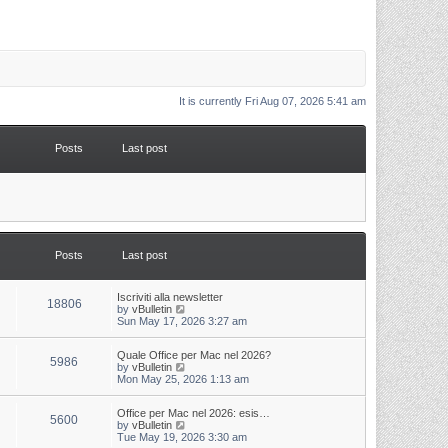
It is currently Fri Aug 07, 2026 5:41 am
Posts
Last post
Posts
Last post
L
Iscriviti alla newsletter
P
18806
a
V
by
vBulletin
s
i
Sun May 17, 2026 3:27 am
o
t
e
p
w
s
L
Quale Office per Mac nel 2026?
o
t
P
5986
a
V
by
vBulletin
s
h
s
i
Mon May 25, 2026 1:13 am
t
t
e
o
t
e
l
p
w
a
s
s
L
Office per Mac nel 2026: esis…
o
t
t
P
5600
a
V
by
vBulletin
s
h
e
s
i
Tue May 19, 2026 3:30 am
t
t
e
s
o
t
e