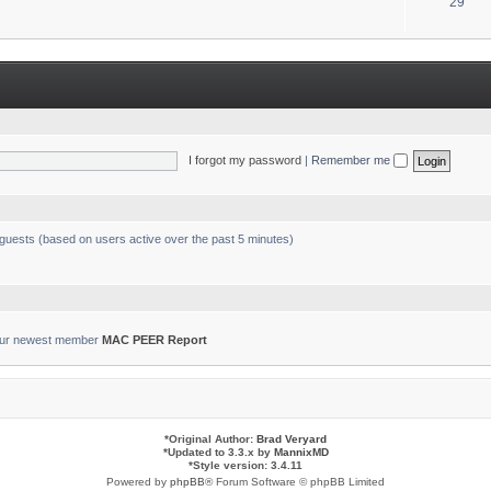
T
29
s
o
p
i
c
s
I forgot my password
|
Remember me
 guests (based on users active over the past 5 minutes)
ur newest member
MAC PEER Report
*
Original Author:
Brad Veryard
*
Updated to 3.3.x by
MannixMD
*
Style version: 3.4.11
Powered by
phpBB
® Forum Software © phpBB Limited