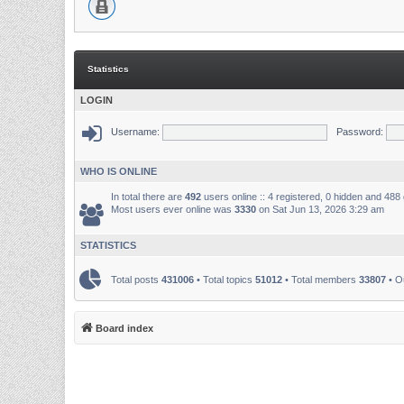
Statistics
LOGIN
Username:
Password:
WHO IS ONLINE
In total there are
492
users online :: 4 registered, 0 hidden and 488
Most users ever online was
3330
on Sat Jun 13, 2026 3:29 am
STATISTICS
Total posts
431006
• Total topics
51012
• Total members
33807
• O
Board index