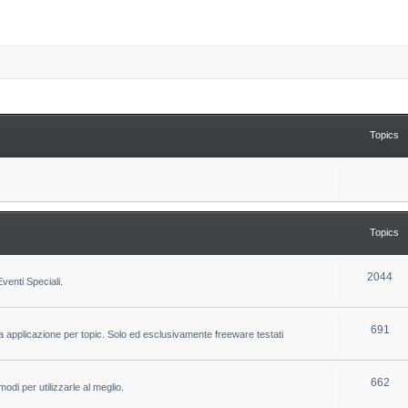
Topics
Topics
T
2044
venti Speciali.
o
p
T
691
la applicazione per topic. Solo ed esclusivamente freeware testati
i
o
c
p
T
662
odi per utilizzarle al meglio.
s
i
o