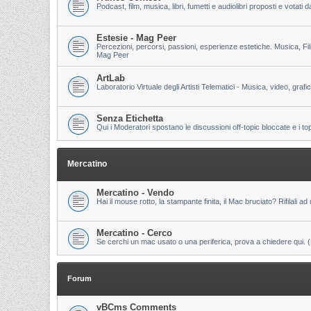
Podcast, film, musica, libri, fumetti e audiolibri proposti e votati
Estesie - Mag Peer
Percezioni, percorsi, passioni, esperienze estetiche. Musica, Fi
Mag Peer
ArtLab
Laboratorio Virtuale degli Artisti Telematici - Musica, video, grafi
Senza Etichetta
Qui i Moderatori spostano le discussioni off-topic bloccate e i to
Mercatino
Mercatino - Vendo
Hai il mouse rotto, la stampante finita, il Mac bruciato? Rifilali ad 
Mercatino - Cerco
Se cerchi un mac usato o una periferica, prova a chiedere qui. (Pri
Forum
vBCms Comments