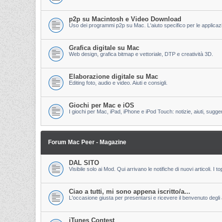
p2p su Macintosh e Video Download
Uso dei programmi p2p su Mac. L'aiuto specifico per le applicazion
Grafica digitale su Mac
Web design, grafica bitmap e vettoriale, DTP e creatività 3D.
Elaborazione digitale su Mac
Editing foto, audio e video. Aiuti e consigli.
Giochi per Mac e iOS
I giochi per Mac, iPad, iPhone e iPod Touch: notizie, aiuti, sugge
Forum Mac Peer - Magazine
DAL SITO
Visibile solo ai Mod. Qui arrivano le notifiche di nuovi articoli. 
Ciao a tutti, mi sono appena iscritto/a...
L'occasione giusta per presentarsi e ricevere il benvenuto degli al
iTunes Contest