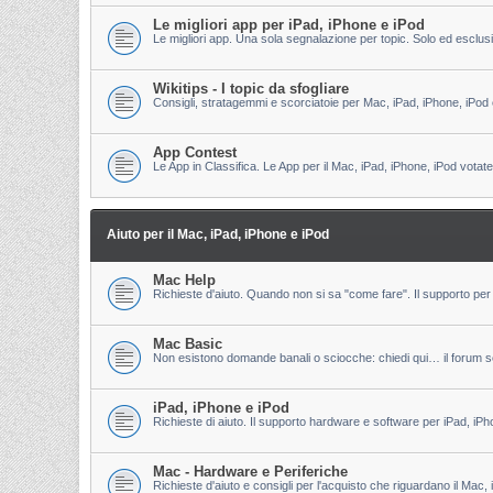
Le migliori app per iPad, iPhone e iPod
Le migliori app. Una sola segnalazione per topic. Solo ed esclu
Wikitips - I topic da sfogliare
Consigli, stratagemmi e scorciatoie per Mac, iPad, iPhone, iPod 
App Contest
Le App in Classifica. Le App per il Mac, iPad, iPhone, iPod votate
Aiuto per il Mac, iPad, iPhone e iPod
Mac Help
Richieste d'aiuto. Quando non si sa "come fare". Il supporto per 
Mac Basic
Non esistono domande banali o sciocche: chiedi qui… il forum s
iPad, iPhone e iPod
Richieste di aiuto. Il supporto hardware e software per iPad, iPh
Mac - Hardware e Periferiche
Richieste d'aiuto e consigli per l'acquisto che riguardano il Mac, 