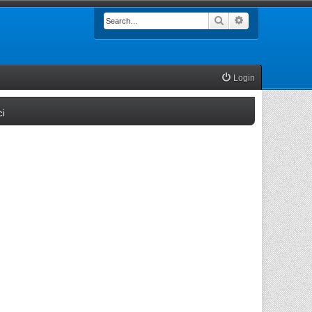
Search
Advanced searc
Login
(Opens a new tab)
ci