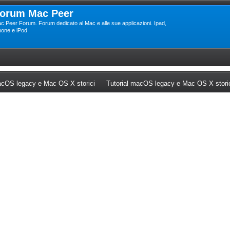
orum Mac Peer
c Peer Forum. Forum dedicato al Mac e alle sue applicazioni. Ipad,
hone e iPod
ew tab)
(Opens a new tab)
cOS legacy e Mac OS X storici
Tutorial macOS legacy e Mac OS X stori