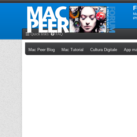
F
Ma
iP
Quick links
FAQ
(Opens a new tab)
(Opens a new tab)
(Opens a n
Mac Peer Blog
Mac Tutorial
Cultura Digitale
App ma