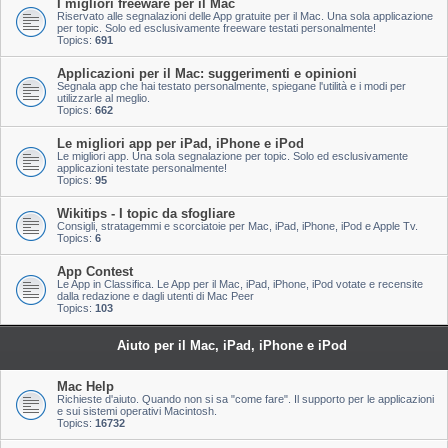
I migliori freeware per il Mac
Riservato alle segnalazioni delle App gratuite per il Mac. Una sola applicazione
per topic. Solo ed esclusivamente freeware testati personalmente!
Topics:
691
Applicazioni per il Mac: suggerimenti e opinioni
Segnala app che hai testato personalmente, spiegane l'utilità e i modi per
utilizzarle al meglio.
Topics:
662
Le migliori app per iPad, iPhone e iPod
Le migliori app. Una sola segnalazione per topic. Solo ed esclusivamente
applicazioni testate personalmente!
Topics:
95
Wikitips - I topic da sfogliare
Consigli, stratagemmi e scorciatoie per Mac, iPad, iPhone, iPod e Apple Tv.
Topics:
6
App Contest
Le App in Classifica. Le App per il Mac, iPad, iPhone, iPod votate e recensite
dalla redazione e dagli utenti di Mac Peer
Topics:
103
Aiuto per il Mac, iPad, iPhone e iPod
Mac Help
Richieste d'aiuto. Quando non si sa "come fare". Il supporto per le applicazioni
e sui sistemi operativi Macintosh.
Topics:
16732