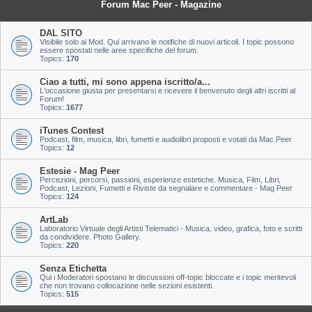
Forum Mac Peer - Magazine
DAL SITO
Visibile solo ai Mod. Qui arrivano le notifiche di nuovi articoli. I topic possono
essere spostati nelle aree specifiche del forum.
Topics:
170
Ciao a tutti, mi sono appena iscritto/a...
L'occasione giusta per presentarsi e ricevere il benvenuto degli altri iscritti al
Forum!
Topics:
1677
iTunes Contest
Podcast, film, musica, libri, fumetti e audiolibri proposti e votati da Mac Peer
Topics:
12
Estesie - Mag Peer
Percezioni, percorsi, passioni, esperienze estetiche. Musica, Film, Libri,
Podcast, Lezioni, Fumetti e Riviste da segnalare e commentare - Mag Peer
Topics:
124
ArtLab
Laboratorio Virtuale degli Artisti Telematici - Musica, video, grafica, foto e scritti
da condividere. Photo Gallery.
Topics:
220
Senza Etichetta
Qui i Moderatori spostano le discussioni off-topic bloccate e i topic meritevoli
che non trovano collocazione nelle sezioni esistenti.
Topics:
515