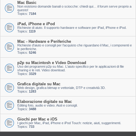
Mac Basic
Non esistono domande banali o sciocche: chiedi qui… il forum serve proprio a
questo!
Topics:
7184
iPad, iPhone e iPod
Richieste di aiuto. Il supporto hardware e software per iPad, iPhone e iPod.
Topics:
1119
Mac - Hardware e Periferiche
Richieste d'aiuto e consigli per l'acquisto che riguardano il Mac, i componenti e
le periferiche.
Topics:
5246
p2p su Macintosh e Video Download
Uso dei programmi p2p su Mac. L'aiuto specifico per le applicazioni di file
sharing e le reti. Video download.
Topics:
3329
Grafica digitale su Mac
Web design, grafica bitmap e vettoriale, DTP e creatività 3D.
Topics:
1283
Elaborazione digitale su Mac
Editing foto, audio e video. Aiuti e consigli.
Topics:
3488
Giochi per Mac e iOS
I giochi per Mac, iPad, iPhone e iPod Touch: notizie, aiuti, suggerimenti.
Topics:
733