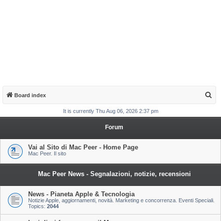
S
Board index
e
It is currently Thu Aug 06, 2026 2:37 pm
a
Forum
r
c
Vai al Sito di Mac Peer - Home Page
Mac Peer. Il sito
h
Mac Peer News - Segnalazioni, notizie, recensioni
News - Pianeta Apple & Tecnologia
Notizie Apple, aggiornamenti, novità. Marketing e concorrenza. Eventi Speciali.
Topics:
2044