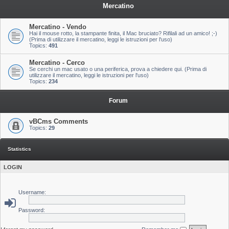
Mercatino
Mercatino - Vendo
Hai il mouse rotto, la stampante finita, il Mac bruciato? Rifilali ad un amico! ;-)
(Prima di utilizzare il mercatino, leggi le istruzioni per l'uso)
Topics:
491
Mercatino - Cerco
Se cerchi un mac usato o una periferica, prova a chiedere qui. (Prima di
utilizzare il mercatino, leggi le istruzioni per l'uso)
Topics:
234
Forum
vBCms Comments
Topics:
29
Statistics
LOGIN
Username:
Password: