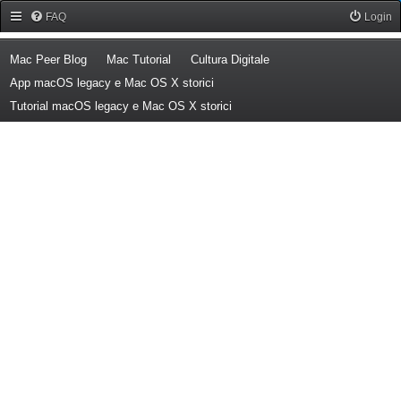
Forum Mac Peer
FAQ
Login
(Opens a new tab)
(Opens a new tab)
(Opens a new tab)
Mac Peer Blog
Mac Tutorial
Cultura Digitale
(Opens a new tab)
App macOS legacy e Mac OS X storici
(Opens a new tab)
Tutorial macOS legacy e Mac OS X storici