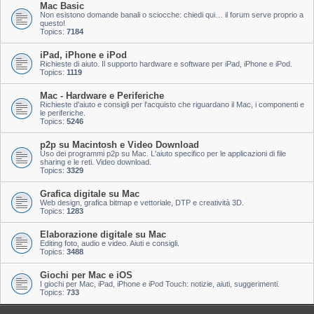
Mac Basic
Non esistono domande banali o sciocche: chiedi qui… il forum serve proprio a
questo!
Topics:
7184
iPad, iPhone e iPod
Richieste di aiuto. Il supporto hardware e software per iPad, iPhone e iPod.
Topics:
1119
Mac - Hardware e Periferiche
Richieste d'aiuto e consigli per l'acquisto che riguardano il Mac, i componenti e
le periferiche.
Topics:
5246
p2p su Macintosh e Video Download
Uso dei programmi p2p su Mac. L'aiuto specifico per le applicazioni di file
sharing e le reti. Video download.
Topics:
3329
Grafica digitale su Mac
Web design, grafica bitmap e vettoriale, DTP e creatività 3D.
Topics:
1283
Elaborazione digitale su Mac
Editing foto, audio e video. Aiuti e consigli.
Topics:
3488
Giochi per Mac e iOS
I giochi per Mac, iPad, iPhone e iPod Touch: notizie, aiuti, suggerimenti.
Topics:
733