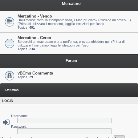
Mercatino
Mercatino - Vendo
Hai il mouse rotto, la stampante finita, il Mac bruciato? Rifilali ad un amico! ;-)
(Prima di utilizzare il mercatino, leggi le istruzioni per l'uso)
Topics:
491
Mercatino - Cerco
Se cerchi un mac usato o una periferica, prova a chiedere qui. (Prima di
utilizzare il mercatino, leggi le istruzioni per l'uso)
Topics:
234
Forum
vBCms Comments
Topics:
29
Statistics
LOGIN
Username:
Password: