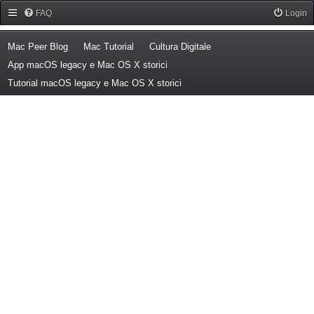
Forum Mac Peer
FAQ
Login
(Opens a new tab)
(Opens a new tab)
(Opens a new tab)
Mac Peer Blog
Mac Tutorial
Cultura Digitale
(Opens a new tab)
App macOS legacy e Mac OS X storici
(Opens a new tab)
Tutorial macOS legacy e Mac OS X storici