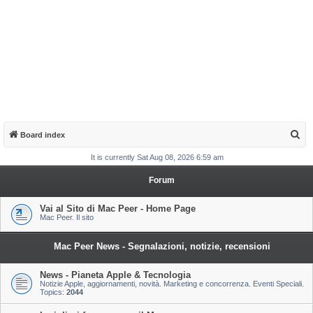
S
Board index
e
It is currently Sat Aug 08, 2026 6:59 am
a
Forum
r
c
Vai al Sito di Mac Peer - Home Page
Mac Peer. Il sito
h
Mac Peer News - Segnalazioni, notizie, recensioni
News - Pianeta Apple & Tecnologia
Notizie Apple, aggiornamenti, novità. Marketing e concorrenza. Eventi Speciali.
Topics:
2044