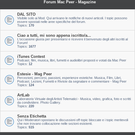
Forum Mac Peer - Magazine
DAL SITO
Visibile solo ai Mod. Qui arrivano le notifiche di nuovi articoli. I topic possono
essere spostati nelle aree specifiche del forum.
Topics:
170
Ciao a tutti, mi sono appena iscritto/a...
L'occasione giusta per presentarsi e ricevere il benvenuto degli altri iscritti al
Forum!
Topics:
1677
iTunes Contest
Podcast, film, musica, libri, fumetti e audiolibri proposti e votati da Mac Peer
Topics:
12
Estesie - Mag Peer
Percezioni, percorsi, passioni, esperienze estetiche. Musica, Film, Libri,
Podcast, Lezioni, Fumetti e Riviste da segnalare e commentare - Mag Peer
Topics:
124
ArtLab
Laboratorio Virtuale degli Artisti Telematici - Musica, video, grafica, foto e scritti
da condividere. Photo Gallery.
Topics:
220
Senza Etichetta
Qui i Moderatori spostano le discussioni off-topic bloccate e i topic meritevoli
che non trovano collocazione nelle sezioni esistenti.
Topics:
515