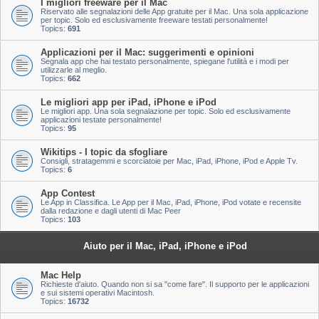
I migliori freeware per il Mac
Riservato alle segnalazioni delle App gratuite per il Mac. Una sola applicazione
per topic. Solo ed esclusivamente freeware testati personalmente!
Topics:
691
Applicazioni per il Mac: suggerimenti e opinioni
Segnala app che hai testato personalmente, spiegane l'utilità e i modi per
utilizzarle al meglio.
Topics:
662
Le migliori app per iPad, iPhone e iPod
Le migliori app. Una sola segnalazione per topic. Solo ed esclusivamente
applicazioni testate personalmente!
Topics:
95
Wikitips - I topic da sfogliare
Consigli, stratagemmi e scorciatoie per Mac, iPad, iPhone, iPod e Apple Tv.
Topics:
6
App Contest
Le App in Classifica. Le App per il Mac, iPad, iPhone, iPod votate e recensite
dalla redazione e dagli utenti di Mac Peer
Topics:
103
Aiuto per il Mac, iPad, iPhone e iPod
Mac Help
Richieste d'aiuto. Quando non si sa "come fare". Il supporto per le applicazioni
e sui sistemi operativi Macintosh.
Topics:
16732