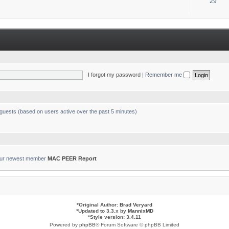
T
29
s
o
p
i
c
s
I forgot my password
|
Remember me
 guests (based on users active over the past 5 minutes)
ur newest member
MAC PEER Report
*
Original Author:
Brad Veryard
*
Updated to 3.3.x by
MannixMD
*
Style version: 3.4.11
Powered by
phpBB
® Forum Software © phpBB Limited