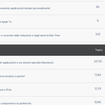
c
p
T
95
sivamente applicazioni testate personalmente!
s
i
o
c
p
T
6
e Apple Tv.
s
i
o
c
p
T
103
 e recensite dalla redazione e dagli utenti di Mac Peer
s
i
o
c
p
Topics
s
i
c
T
16732
le applicazioni e sui sistemi operativi Macintosh.
s
o
p
T
7184
erve proprio a questo!
i
o
c
p
T
1119
one e iPod.
s
i
o
c
p
T
5246
i componenti e le periferiche.