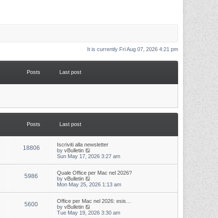
It is currently Fri Aug 07, 2026 4:21 pm
Posts
Last post
Posts
Last post
L
Iscriviti alla newsletter
P
18806
a
V
by
vBulletin
s
i
Sun May 17, 2026 3:27 am
o
t
e
p
w
s
L
Quale Office per Mac nel 2026?
o
t
P
5986
a
V
by
vBulletin
s
h
s
i
Mon May 25, 2026 1:13 am
t
t
e
o
t
e
l
p
w
a
s
s
L
Office per Mac nel 2026: esis…
o
t
t
P
5600
a
V
by
vBulletin
s
h
e
s
i
Tue May 19, 2026 3:30 am
t
t
e
s
o
t
e