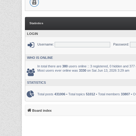
Statistics
LOGIN
Username:
Password:
WHO IS ONLINE
In total there are
380
users online :: 3 registered, 0 hidden and 377
Most users ever online was
3330
on Sat Jun 13, 2026 3:29 am
STATISTICS
Total posts
431006
• Total topics
51012
• Total members
33807
• O
Board index