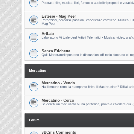
Podcast, film, musica, libri, fumetti e audiolibri proposti e votati
Estesie - Mag Peer
Percezioni, percorsi, passioni, esperienze estetiche. Musica, Fi
Mag Peer
ArtLab
Laboratorio Virtuale degli Artisti Telematici - Musica, video, grafi
Senza Etichetta
Qui i Moderatori spostano le discussioni off-topic bloccate e i to
Mercatino
Mercatino - Vendo
Hai il mouse rotto, la stampante finita, il Mac bruciato? Rifilali ad 
Mercatino - Cerco
Se cerchi un mac usato o una periferica, prova a chiedere qui. (Pri
Forum
vBCms Comments