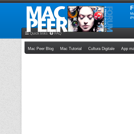
F
Ma
iP
Quick links
FAQ
(Opens a new tab)
(Opens a new tab)
(Opens a n
Mac Peer Blog
Mac Tutorial
Cultura Digitale
App ma