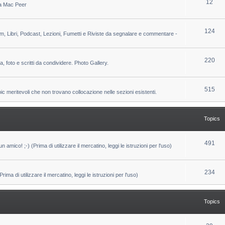
T
12
 da Mac Peer
s
i
o
c
p
T
124
lm, Libri, Podcast, Lezioni, Fumetti e Riviste da segnalare e commentare -
s
i
o
c
p
T
220
ca, foto e scritti da condividere. Photo Gallery.
s
i
o
c
p
T
515
pic meritevoli che non trovano collocazione nelle sezioni esistenti.
s
i
o
c
p
Topics
s
i
c
T
491
un amico! ;-) (Prima di utilizzare il mercatino, leggi le istruzioni per l'uso)
s
o
p
T
234
ma di utilizzare il mercatino, leggi le istruzioni per l'uso)
i
o
c
p
Topics
s
i
c