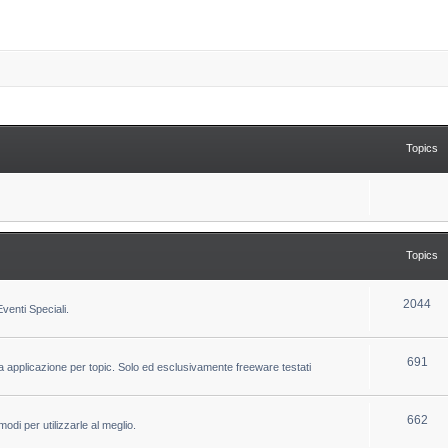
Topics
Topics
T
2044
venti Speciali.
o
p
T
691
la applicazione per topic. Solo ed esclusivamente freeware testati
i
o
c
p
T
662
odi per utilizzarle al meglio.
s
i
o