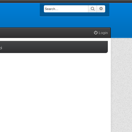
Search
Advanced searc
Login
(Opens a new tab)
ci