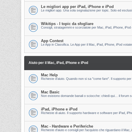
Le migliori app per iPad, iPhone e iPod
Le migliori app. Una sola segnalazione per topic. Solo ed esclu
Wikitips - I topic da sfogliare
Consigli, stratagemmi e scorciatoie per Mac, iPad, iPhone, iPod 
App Contest
Le App in Classifica. Le App per il Mac, iPad, iPhone, iPod votate
Aiuto per il Mac, iPad, iPhone e iPod
Mac Help
Richieste d'aiuto. Quando non si sa "come fare". Il supporto per 
Mac Basic
Non esistono domande banali o sciocche: chiedi qui… il forum s
iPad, iPhone e iPod
Richieste di aiuto. Il supporto hardware e software per iPad, iPh
Mac - Hardware e Periferiche
Richieste d'aiuto e consigli per l'acquisto che riguardano il Mac, 