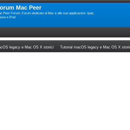
orum Mac Peer
c Peer Forum. Forum dedicato al Mac e alle sue applicazioni. Ipad,
hone e iPod
ew tab)
(Opens a new tab)
cOS legacy e Mac OS X storici
Tutorial macOS legacy e Mac OS X stori