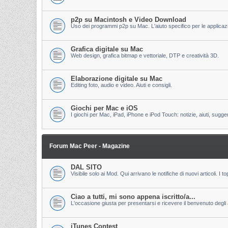
p2p su Macintosh e Video Download
Uso dei programmi p2p su Mac. L'aiuto specifico per le applicazion
Grafica digitale su Mac
Web design, grafica bitmap e vettoriale, DTP e creatività 3D.
Elaborazione digitale su Mac
Editing foto, audio e video. Aiuti e consigli.
Giochi per Mac e iOS
I giochi per Mac, iPad, iPhone e iPod Touch: notizie, aiuti, sugge
Forum Mac Peer - Magazine
DAL SITO
Visibile solo ai Mod. Qui arrivano le notifiche di nuovi articoli. 
Ciao a tutti, mi sono appena iscritto/a...
L'occasione giusta per presentarsi e ricevere il benvenuto degli al
iTunes Contest