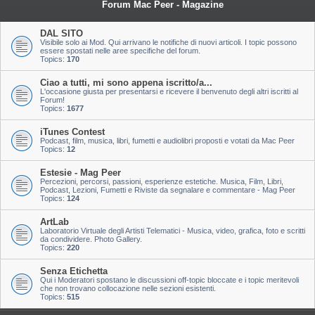
Forum Mac Peer - Magazine
DAL SITO
Visibile solo ai Mod. Qui arrivano le notifiche di nuovi articoli. I topic possono
essere spostati nelle aree specifiche del forum.
Topics:
170
Ciao a tutti, mi sono appena iscritto/a...
L'occasione giusta per presentarsi e ricevere il benvenuto degli altri iscritti al
Forum!
Topics:
1677
iTunes Contest
Podcast, film, musica, libri, fumetti e audiolibri proposti e votati da Mac Peer
Topics:
12
Estesie - Mag Peer
Percezioni, percorsi, passioni, esperienze estetiche. Musica, Film, Libri,
Podcast, Lezioni, Fumetti e Riviste da segnalare e commentare - Mag Peer
Topics:
124
ArtLab
Laboratorio Virtuale degli Artisti Telematici - Musica, video, grafica, foto e scritti
da condividere. Photo Gallery.
Topics:
220
Senza Etichetta
Qui i Moderatori spostano le discussioni off-topic bloccate e i topic meritevoli
che non trovano collocazione nelle sezioni esistenti.
Topics:
515