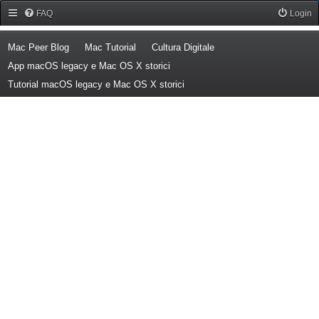
Forum Mac Peer
FAQ
Login
(Opens a new tab)
(Opens a new tab)
(Opens a new tab)
Mac Peer Blog
Mac Tutorial
Cultura Digitale
(Opens a new tab)
App macOS legacy e Mac OS X storici
(Opens a new tab)
Tutorial macOS legacy e Mac OS X storici