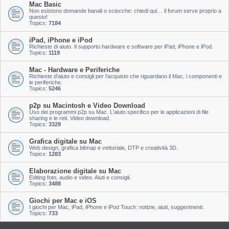
Mac Basic
Non esistono domande banali o sciocche: chiedi qui… il forum serve proprio a
questo!
Topics:
7184
iPad, iPhone e iPod
Richieste di aiuto. Il supporto hardware e software per iPad, iPhone e iPod.
Topics:
1119
Mac - Hardware e Periferiche
Richieste d'aiuto e consigli per l'acquisto che riguardano il Mac, i componenti e
le periferiche.
Topics:
5246
p2p su Macintosh e Video Download
Uso dei programmi p2p su Mac. L'aiuto specifico per le applicazioni di file
sharing e le reti. Video download.
Topics:
3329
Grafica digitale su Mac
Web design, grafica bitmap e vettoriale, DTP e creatività 3D.
Topics:
1283
Elaborazione digitale su Mac
Editing foto, audio e video. Aiuti e consigli.
Topics:
3488
Giochi per Mac e iOS
I giochi per Mac, iPad, iPhone e iPod Touch: notizie, aiuti, suggerimenti.
Topics:
733