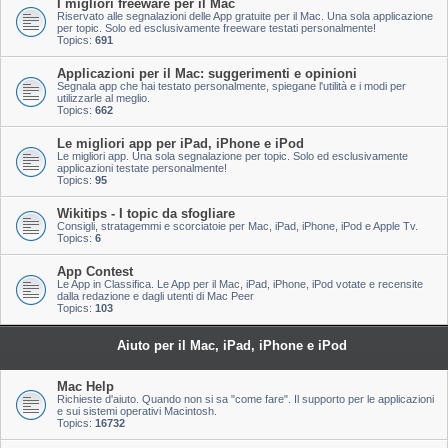
I migliori freeware per il Mac
Riservato alle segnalazioni delle App gratuite per il Mac. Una sola applicazione
per topic. Solo ed esclusivamente freeware testati personalmente!
Topics:
691
Applicazioni per il Mac: suggerimenti e opinioni
Segnala app che hai testato personalmente, spiegane l'utilità e i modi per
utilizzarle al meglio.
Topics:
662
Le migliori app per iPad, iPhone e iPod
Le migliori app. Una sola segnalazione per topic. Solo ed esclusivamente
applicazioni testate personalmente!
Topics:
95
Wikitips - I topic da sfogliare
Consigli, stratagemmi e scorciatoie per Mac, iPad, iPhone, iPod e Apple Tv.
Topics:
6
App Contest
Le App in Classifica. Le App per il Mac, iPad, iPhone, iPod votate e recensite
dalla redazione e dagli utenti di Mac Peer
Topics:
103
Aiuto per il Mac, iPad, iPhone e iPod
Mac Help
Richieste d'aiuto. Quando non si sa "come fare". Il supporto per le applicazioni
e sui sistemi operativi Macintosh.
Topics:
16732