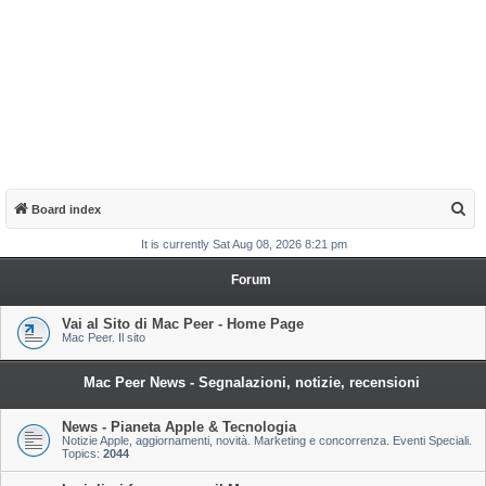
S
Board index
e
It is currently Sat Aug 08, 2026 8:21 pm
a
Forum
r
c
Vai al Sito di Mac Peer - Home Page
Mac Peer. Il sito
h
Mac Peer News - Segnalazioni, notizie, recensioni
News - Pianeta Apple & Tecnologia
Notizie Apple, aggiornamenti, novità. Marketing e concorrenza. Eventi Speciali.
Topics:
2044