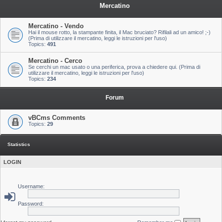
Mercatino
Mercatino - Vendo
Hai il mouse rotto, la stampante finita, il Mac bruciato? Rifilali ad un amico! ;-)
(Prima di utilizzare il mercatino, leggi le istruzioni per l'uso)
Topics:
491
Mercatino - Cerco
Se cerchi un mac usato o una periferica, prova a chiedere qui. (Prima di
utilizzare il mercatino, leggi le istruzioni per l'uso)
Topics:
234
Forum
vBCms Comments
Topics:
29
Statistics
LOGIN
Username:
Password: