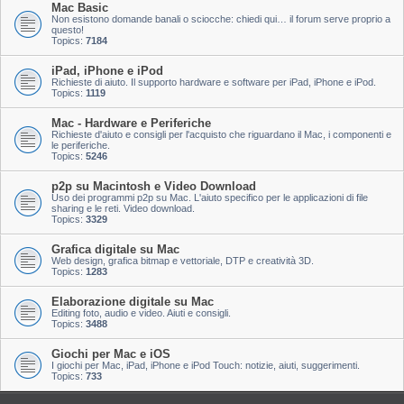
Mac Basic
Non esistono domande banali o sciocche: chiedi qui… il forum serve proprio a
questo!
Topics:
7184
iPad, iPhone e iPod
Richieste di aiuto. Il supporto hardware e software per iPad, iPhone e iPod.
Topics:
1119
Mac - Hardware e Periferiche
Richieste d'aiuto e consigli per l'acquisto che riguardano il Mac, i componenti e
le periferiche.
Topics:
5246
p2p su Macintosh e Video Download
Uso dei programmi p2p su Mac. L'aiuto specifico per le applicazioni di file
sharing e le reti. Video download.
Topics:
3329
Grafica digitale su Mac
Web design, grafica bitmap e vettoriale, DTP e creatività 3D.
Topics:
1283
Elaborazione digitale su Mac
Editing foto, audio e video. Aiuti e consigli.
Topics:
3488
Giochi per Mac e iOS
I giochi per Mac, iPad, iPhone e iPod Touch: notizie, aiuti, suggerimenti.
Topics:
733