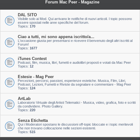
Forum Mac Peer - Magazine
DAL SITO
Visibile solo ai Mod. Qui arrivano le notifiche di nuovi articoli. I topic possono
essere spostati nelle aree specifiche del forum.
Topics:
170
Ciao a tutti, mi sono appena iscritto/a...
L'occasione giusta per presentarsi e ricevere il benvenuto degli altri iscritti al
Forum!
Topics:
1677
iTunes Contest
Podcast, film, musica, libri, fumetti e audiolibri proposti e votati da Mac Peer
Topics:
12
Estesie - Mag Peer
Percezioni, percorsi, passioni, esperienze estetiche. Musica, Film, Libri,
Podcast, Lezioni, Fumetti e Riviste da segnalare e commentare - Mag Peer
Topics:
124
ArtLab
Laboratorio Virtuale degli Artisti Telematici - Musica, video, grafica, foto e scritti
da condividere. Photo Gallery.
Topics:
220
Senza Etichetta
Qui i Moderatori spostano le discussioni off-topic bloccate e i topic meritevoli
che non trovano collocazione nelle sezioni esistenti.
Topics:
515