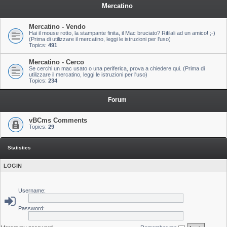
Mercatino
Mercatino - Vendo
Hai il mouse rotto, la stampante finita, il Mac bruciato? Rifilali ad un amico! ;-)
(Prima di utilizzare il mercatino, leggi le istruzioni per l'uso)
Topics:
491
Mercatino - Cerco
Se cerchi un mac usato o una periferica, prova a chiedere qui. (Prima di
utilizzare il mercatino, leggi le istruzioni per l'uso)
Topics:
234
Forum
vBCms Comments
Topics:
29
Statistics
LOGIN
Username:
Password: