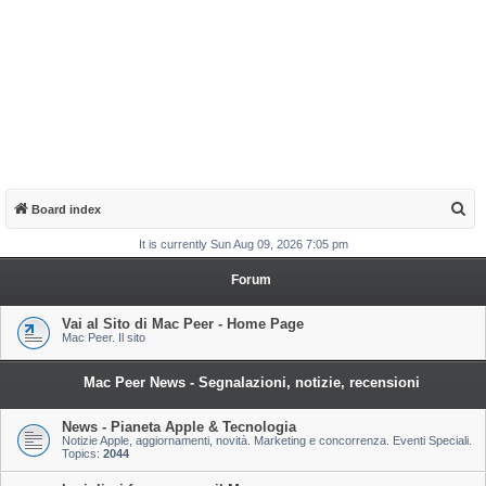
S
Board index
e
It is currently Sun Aug 09, 2026 7:05 pm
a
Forum
r
c
Vai al Sito di Mac Peer - Home Page
Mac Peer. Il sito
h
Mac Peer News - Segnalazioni, notizie, recensioni
News - Pianeta Apple & Tecnologia
Notizie Apple, aggiornamenti, novità. Marketing e concorrenza. Eventi Speciali.
Topics:
2044