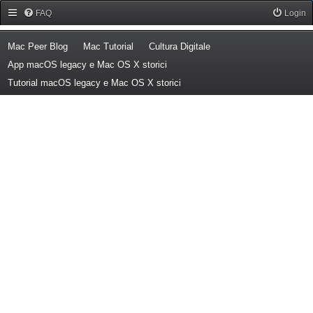
Forum Mac Peer
FAQ
Login
(Opens a new tab)
(Opens a new tab)
(Opens a new tab)
Mac Peer Blog
Mac Tutorial
Cultura Digitale
(Opens a new tab)
App macOS legacy e Mac OS X storici
(Opens a new tab)
Tutorial macOS legacy e Mac OS X storici