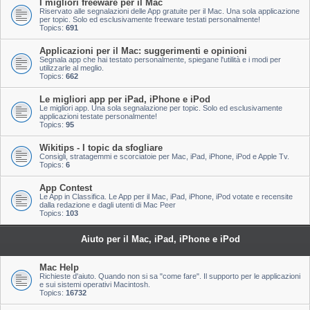
I migliori freeware per il Mac
Riservato alle segnalazioni delle App gratuite per il Mac. Una sola applicazione
per topic. Solo ed esclusivamente freeware testati personalmente!
Topics:
691
Applicazioni per il Mac: suggerimenti e opinioni
Segnala app che hai testato personalmente, spiegane l'utilità e i modi per
utilizzarle al meglio.
Topics:
662
Le migliori app per iPad, iPhone e iPod
Le migliori app. Una sola segnalazione per topic. Solo ed esclusivamente
applicazioni testate personalmente!
Topics:
95
Wikitips - I topic da sfogliare
Consigli, stratagemmi e scorciatoie per Mac, iPad, iPhone, iPod e Apple Tv.
Topics:
6
App Contest
Le App in Classifica. Le App per il Mac, iPad, iPhone, iPod votate e recensite
dalla redazione e dagli utenti di Mac Peer
Topics:
103
Aiuto per il Mac, iPad, iPhone e iPod
Mac Help
Richieste d'aiuto. Quando non si sa "come fare". Il supporto per le applicazioni
e sui sistemi operativi Macintosh.
Topics:
16732