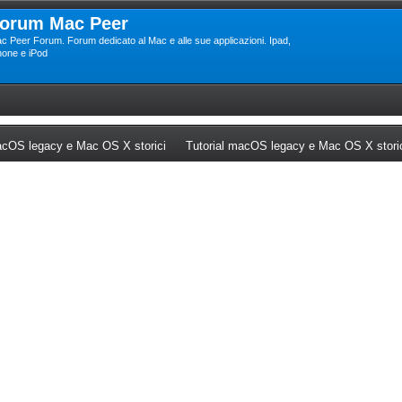
orum Mac Peer
c Peer Forum. Forum dedicato al Mac e alle sue applicazioni. Ipad,
hone e iPod
ew tab)
(Opens a new tab)
cOS legacy e Mac OS X storici
Tutorial macOS legacy e Mac OS X stori