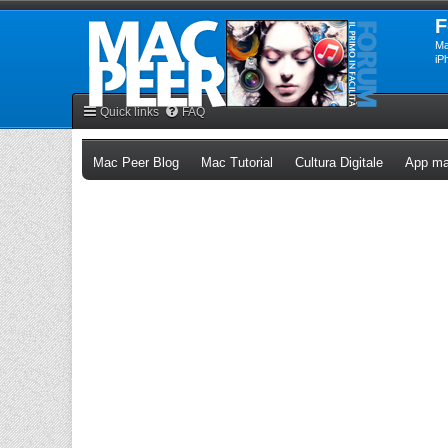
F
Ma
iP
Quick links
FAQ
(Opens a new tab)
(Opens a new tab)
(Opens a n
Mac Peer Blog
Mac Tutorial
Cultura Digitale
App ma