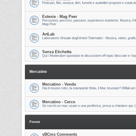
Podcast, film, musica, libri, fumetti e audiolibri proposti e votati
Estesie - Mag Peer
Percezioni, percorsi, passioni, esperienze estetiche. Musica, Fi
Mag Peer
ArtLab
Laboratorio Virtuale degli Artisti Telematici - Musica, video, grafi
Senza Etichetta
Qui i Moderatori spostano le discussioni off-topic bloccate e i to
Mercatino
Mercatino - Vendo
Hai il mouse rotto, la stampante finita, il Mac bruciato? Rifilali ad 
Mercatino - Cerco
Se cerchi un mac usato o una periferica, prova a chiedere qui. (Pri
Forum
vBCms Comments