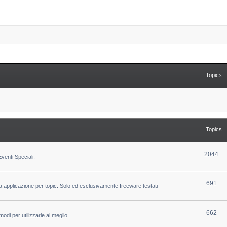
Topics
Topics
T
2044
venti Speciali.
o
p
T
691
la applicazione per topic. Solo ed esclusivamente freeware testati
i
o
c
p
T
662
odi per utilizzarle al meglio.
s
i
o