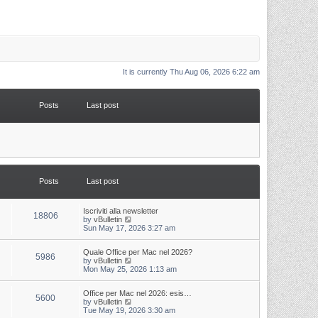
It is currently Thu Aug 06, 2026 6:22 am
Posts
Last post
Posts
Last post
L
Iscriviti alla newsletter
P
18806
a
V
by
vBulletin
s
i
Sun May 17, 2026 3:27 am
o
t
e
p
w
s
L
Quale Office per Mac nel 2026?
o
t
P
5986
a
V
by
vBulletin
s
h
s
i
Mon May 25, 2026 1:13 am
t
t
e
o
t
e
l
p
w
a
s
s
L
Office per Mac nel 2026: esis…
o
t
t
P
5600
a
V
by
vBulletin
s
h
e
s
i
Tue May 19, 2026 3:30 am
t
t
e
s
o
t
e