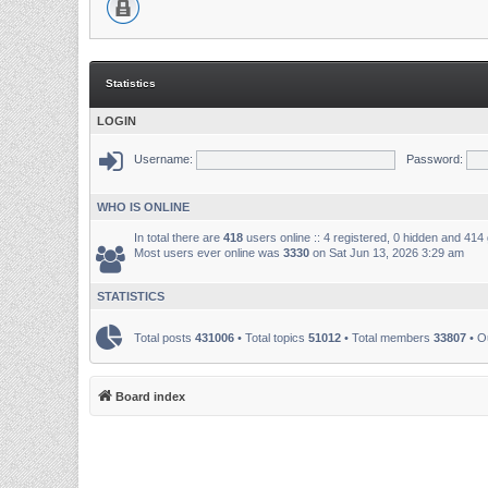
Statistics
LOGIN
Username:
Password:
WHO IS ONLINE
In total there are
418
users online :: 4 registered, 0 hidden and 414
Most users ever online was
3330
on Sat Jun 13, 2026 3:29 am
STATISTICS
Total posts
431006
• Total topics
51012
• Total members
33807
• O
Board index