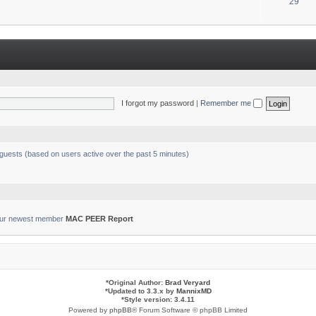
T
29
s
o
p
i
c
s
I forgot my password
|
Remember me
 guests (based on users active over the past 5 minutes)
ur newest member
MAC PEER Report
*
Original Author:
Brad Veryard
*
Updated to 3.3.x by
MannixMD
*
Style version: 3.4.11
Powered by
phpBB
® Forum Software © phpBB Limited