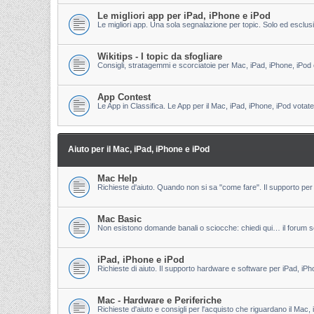
Le migliori app per iPad, iPhone e iPod
Le migliori app. Una sola segnalazione per topic. Solo ed esclu
Wikitips - I topic da sfogliare
Consigli, stratagemmi e scorciatoie per Mac, iPad, iPhone, iPod 
App Contest
Le App in Classifica. Le App per il Mac, iPad, iPhone, iPod votate
Aiuto per il Mac, iPad, iPhone e iPod
Mac Help
Richieste d'aiuto. Quando non si sa "come fare". Il supporto per 
Mac Basic
Non esistono domande banali o sciocche: chiedi qui… il forum s
iPad, iPhone e iPod
Richieste di aiuto. Il supporto hardware e software per iPad, iPh
Mac - Hardware e Periferiche
Richieste d'aiuto e consigli per l'acquisto che riguardano il Mac, 