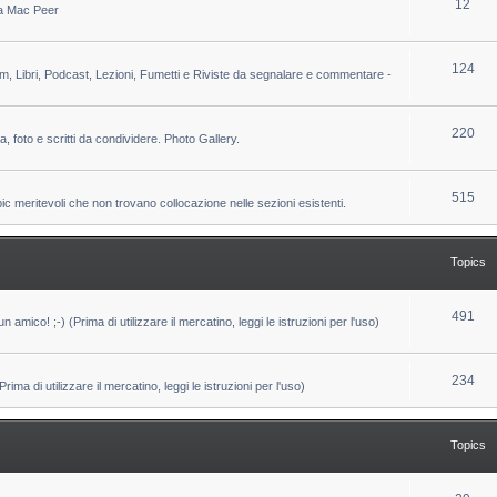
T
12
 da Mac Peer
s
i
o
c
p
T
124
lm, Libri, Podcast, Lezioni, Fumetti e Riviste da segnalare e commentare -
s
i
o
c
p
T
220
ca, foto e scritti da condividere. Photo Gallery.
s
i
o
c
p
T
515
pic meritevoli che non trovano collocazione nelle sezioni esistenti.
s
i
o
c
p
Topics
s
i
c
T
491
un amico! ;-) (Prima di utilizzare il mercatino, leggi le istruzioni per l'uso)
s
o
p
T
234
ma di utilizzare il mercatino, leggi le istruzioni per l'uso)
i
o
c
p
Topics
s
i
c