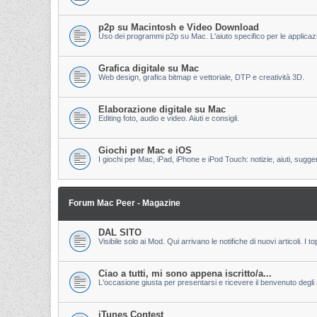
p2p su Macintosh e Video Download
Uso dei programmi p2p su Mac. L'aiuto specifico per le applicazion
Grafica digitale su Mac
Web design, grafica bitmap e vettoriale, DTP e creatività 3D.
Elaborazione digitale su Mac
Editing foto, audio e video. Aiuti e consigli.
Giochi per Mac e iOS
I giochi per Mac, iPad, iPhone e iPod Touch: notizie, aiuti, sugge
Forum Mac Peer - Magazine
DAL SITO
Visibile solo ai Mod. Qui arrivano le notifiche di nuovi articoli. 
Ciao a tutti, mi sono appena iscritto/a...
L'occasione giusta per presentarsi e ricevere il benvenuto degli al
iTunes Contest