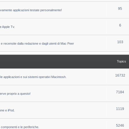
c
p
T
95
sivamente applicazioni testate personalmente!
s
i
o
c
p
T
6
e Apple Tv.
s
i
o
c
p
T
103
 e recensite dalla redazione e dagli utenti di Mac Peer
s
i
o
c
p
Topics
s
i
c
T
16732
le applicazioni e sui sistemi operativi Macintosh.
s
o
p
T
7184
erve proprio a questo!
i
o
c
p
T
1119
one e iPod.
s
i
o
c
p
T
5246
i componenti e le periferiche.