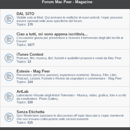
Forum Mac Peer - Magazine
DAL SITO
Visibile solo ai Mod. Qui arrivano le notifiche di nuovi articoli. I topic possono
essere spostati nelle aree specifiche del forum.
Topics:
170
Ciao a tutti, mi sono appena iscritto/a...
L'occasione giusta per presentarsi e ricevere il benvenuto degli altri iscritti al
Forum!
Topics:
1677
iTunes Contest
Podcast, film, musica, libri, fumetti e audiolibri proposti e votati da Mac Peer
Topics:
12
Estesie - Mag Peer
Percezioni, percorsi, passioni, esperienze estetiche. Musica, Film, Libri,
Podcast, Lezioni, Fumetti e Riviste da segnalare e commentare - Mag Peer
Topics:
124
ArtLab
Laboratorio Virtuale degli Artisti Telematici - Musica, video, grafica, foto e scritti
da condividere. Photo Gallery.
Topics:
220
Senza Etichetta
Qui i Moderatori spostano le discussioni off-topic bloccate e i topic meritevoli
che non trovano collocazione nelle sezioni esistenti.
Topics:
515