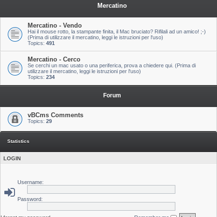
Mercatino
Mercatino - Vendo
Hai il mouse rotto, la stampante finita, il Mac bruciato? Rifilali ad un amico! ;-)
(Prima di utilizzare il mercatino, leggi le istruzioni per l'uso)
Topics:
491
Mercatino - Cerco
Se cerchi un mac usato o una periferica, prova a chiedere qui. (Prima di
utilizzare il mercatino, leggi le istruzioni per l'uso)
Topics:
234
Forum
vBCms Comments
Topics:
29
Statistics
LOGIN
Username:
Password: