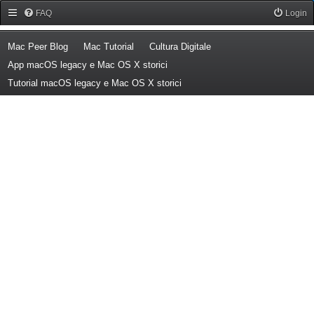
Forum Mac Peer
FAQ
Login
(Opens a new tab)
(Opens a new tab)
(Opens a new tab)
Mac Peer Blog
Mac Tutorial
Cultura Digitale
(Opens a new tab)
App macOS legacy e Mac OS X storici
(Opens a new tab)
Tutorial macOS legacy e Mac OS X storici