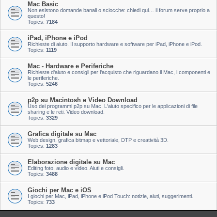
Mac Basic
Non esistono domande banali o sciocche: chiedi qui… il forum serve proprio a
questo!
Topics:
7184
iPad, iPhone e iPod
Richieste di aiuto. Il supporto hardware e software per iPad, iPhone e iPod.
Topics:
1119
Mac - Hardware e Periferiche
Richieste d'aiuto e consigli per l'acquisto che riguardano il Mac, i componenti e
le periferiche.
Topics:
5246
p2p su Macintosh e Video Download
Uso dei programmi p2p su Mac. L'aiuto specifico per le applicazioni di file
sharing e le reti. Video download.
Topics:
3329
Grafica digitale su Mac
Web design, grafica bitmap e vettoriale, DTP e creatività 3D.
Topics:
1283
Elaborazione digitale su Mac
Editing foto, audio e video. Aiuti e consigli.
Topics:
3488
Giochi per Mac e iOS
I giochi per Mac, iPad, iPhone e iPod Touch: notizie, aiuti, suggerimenti.
Topics:
733