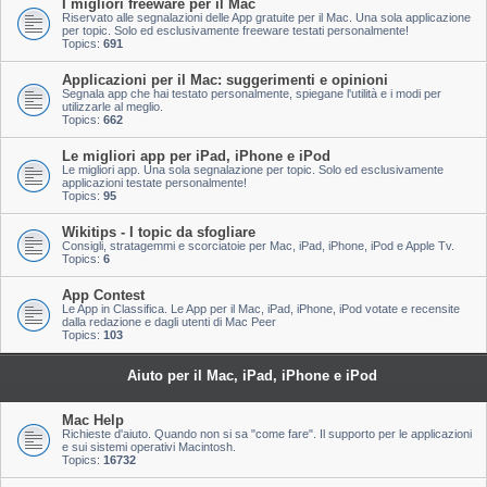
I migliori freeware per il Mac
Riservato alle segnalazioni delle App gratuite per il Mac. Una sola applicazione
per topic. Solo ed esclusivamente freeware testati personalmente!
Topics:
691
Applicazioni per il Mac: suggerimenti e opinioni
Segnala app che hai testato personalmente, spiegane l'utilità e i modi per
utilizzarle al meglio.
Topics:
662
Le migliori app per iPad, iPhone e iPod
Le migliori app. Una sola segnalazione per topic. Solo ed esclusivamente
applicazioni testate personalmente!
Topics:
95
Wikitips - I topic da sfogliare
Consigli, stratagemmi e scorciatoie per Mac, iPad, iPhone, iPod e Apple Tv.
Topics:
6
App Contest
Le App in Classifica. Le App per il Mac, iPad, iPhone, iPod votate e recensite
dalla redazione e dagli utenti di Mac Peer
Topics:
103
Aiuto per il Mac, iPad, iPhone e iPod
Mac Help
Richieste d'aiuto. Quando non si sa "come fare". Il supporto per le applicazioni
e sui sistemi operativi Macintosh.
Topics:
16732