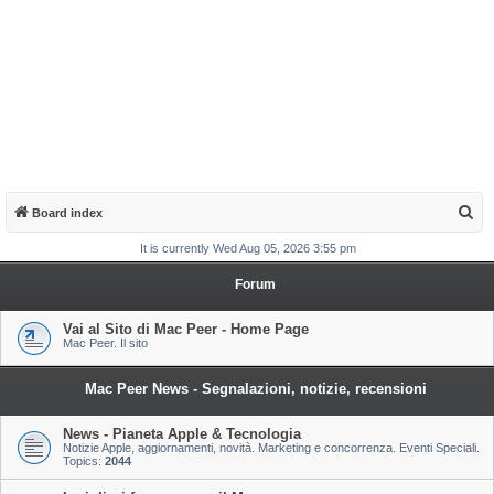
S
Board index
e
It is currently Wed Aug 05, 2026 3:55 pm
a
Forum
r
c
Vai al Sito di Mac Peer - Home Page
Mac Peer. Il sito
h
Mac Peer News - Segnalazioni, notizie, recensioni
News - Pianeta Apple & Tecnologia
Notizie Apple, aggiornamenti, novità. Marketing e concorrenza. Eventi Speciali.
Topics:
2044