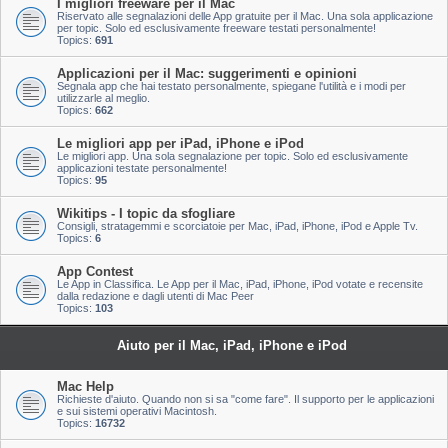
I migliori freeware per il Mac
Riservato alle segnalazioni delle App gratuite per il Mac. Una sola applicazione
per topic. Solo ed esclusivamente freeware testati personalmente!
Topics:
691
Applicazioni per il Mac: suggerimenti e opinioni
Segnala app che hai testato personalmente, spiegane l'utilità e i modi per
utilizzarle al meglio.
Topics:
662
Le migliori app per iPad, iPhone e iPod
Le migliori app. Una sola segnalazione per topic. Solo ed esclusivamente
applicazioni testate personalmente!
Topics:
95
Wikitips - I topic da sfogliare
Consigli, stratagemmi e scorciatoie per Mac, iPad, iPhone, iPod e Apple Tv.
Topics:
6
App Contest
Le App in Classifica. Le App per il Mac, iPad, iPhone, iPod votate e recensite
dalla redazione e dagli utenti di Mac Peer
Topics:
103
Aiuto per il Mac, iPad, iPhone e iPod
Mac Help
Richieste d'aiuto. Quando non si sa "come fare". Il supporto per le applicazioni
e sui sistemi operativi Macintosh.
Topics:
16732