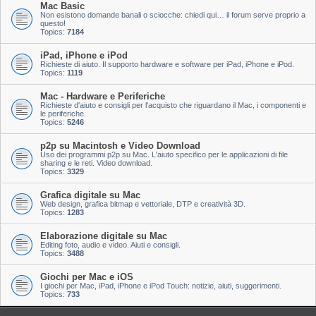
Mac Basic
Non esistono domande banali o sciocche: chiedi qui… il forum serve proprio a
questo!
Topics:
7184
iPad, iPhone e iPod
Richieste di aiuto. Il supporto hardware e software per iPad, iPhone e iPod.
Topics:
1119
Mac - Hardware e Periferiche
Richieste d'aiuto e consigli per l'acquisto che riguardano il Mac, i componenti e
le periferiche.
Topics:
5246
p2p su Macintosh e Video Download
Uso dei programmi p2p su Mac. L'aiuto specifico per le applicazioni di file
sharing e le reti. Video download.
Topics:
3329
Grafica digitale su Mac
Web design, grafica bitmap e vettoriale, DTP e creatività 3D.
Topics:
1283
Elaborazione digitale su Mac
Editing foto, audio e video. Aiuti e consigli.
Topics:
3488
Giochi per Mac e iOS
I giochi per Mac, iPad, iPhone e iPod Touch: notizie, aiuti, suggerimenti.
Topics:
733