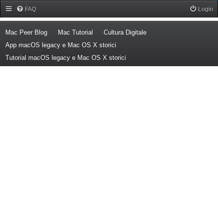
Forum Mac Peer
FAQ
Login
(Opens a new tab)
(Opens a new tab)
(Opens a new tab)
Mac Peer Blog
Mac Tutorial
Cultura Digitale
(Opens a new tab)
App macOS legacy e Mac OS X storici
(Opens a new tab)
Tutorial macOS legacy e Mac OS X storici