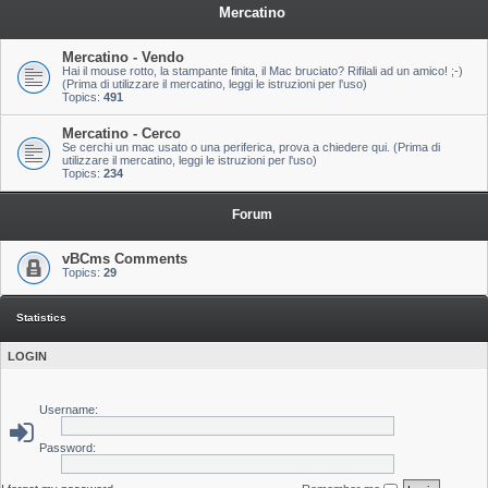
Mercatino
Mercatino - Vendo
Hai il mouse rotto, la stampante finita, il Mac bruciato? Rifilali ad un amico! ;-)
(Prima di utilizzare il mercatino, leggi le istruzioni per l'uso)
Topics:
491
Mercatino - Cerco
Se cerchi un mac usato o una periferica, prova a chiedere qui. (Prima di
utilizzare il mercatino, leggi le istruzioni per l'uso)
Topics:
234
Forum
vBCms Comments
Topics:
29
Statistics
LOGIN
Username:
Password: