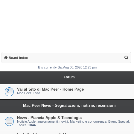
S
Board index
e
It is currently Sat Aug 08, 2026 12:23 pm
a
Forum
r
c
Vai al Sito di Mac Peer - Home Page
Mac Peer. Il sito
h
Mac Peer News - Segnalazioni, notizie, recensioni
News - Pianeta Apple & Tecnologia
Notizie Apple, aggiornamenti, novità. Marketing e concorrenza. Eventi Speciali.
Topics:
2044