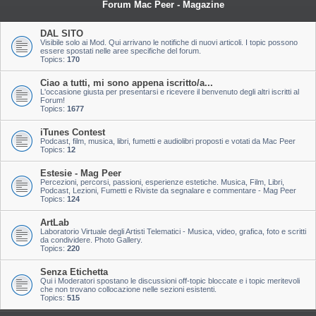
Forum Mac Peer - Magazine
DAL SITO
Visibile solo ai Mod. Qui arrivano le notifiche di nuovi articoli. I topic possono
essere spostati nelle aree specifiche del forum.
Topics:
170
Ciao a tutti, mi sono appena iscritto/a...
L'occasione giusta per presentarsi e ricevere il benvenuto degli altri iscritti al
Forum!
Topics:
1677
iTunes Contest
Podcast, film, musica, libri, fumetti e audiolibri proposti e votati da Mac Peer
Topics:
12
Estesie - Mag Peer
Percezioni, percorsi, passioni, esperienze estetiche. Musica, Film, Libri,
Podcast, Lezioni, Fumetti e Riviste da segnalare e commentare - Mag Peer
Topics:
124
ArtLab
Laboratorio Virtuale degli Artisti Telematici - Musica, video, grafica, foto e scritti
da condividere. Photo Gallery.
Topics:
220
Senza Etichetta
Qui i Moderatori spostano le discussioni off-topic bloccate e i topic meritevoli
che non trovano collocazione nelle sezioni esistenti.
Topics:
515