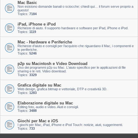
Mac Basic
Non esistono domande banali o sciocche: chiedi qui… il forum serve proprio a
questo!
Topics:
7184
iPad, iPhone e iPod
Richieste di aiuto. Il supporto hardware e software per iPad, iPhone e iPod.
Topics:
1119
Mac - Hardware e Periferiche
Richieste d'aiuto e consigli per l'acquisto che riguardano il Mac, i componenti e
le periferiche.
Topics:
5246
p2p su Macintosh e Video Download
Uso dei programmi p2p su Mac. L'aiuto specifico per le applicazioni di file
sharing e le reti. Video download.
Topics:
3329
Grafica digitale su Mac
Web design, grafica bitmap e vettoriale, DTP e creatività 3D.
Topics:
1283
Elaborazione digitale su Mac
Editing foto, audio e video. Aiuti e consigli.
Topics:
3488
Giochi per Mac e iOS
I giochi per Mac, iPad, iPhone e iPod Touch: notizie, aiuti, suggerimenti.
Topics:
733