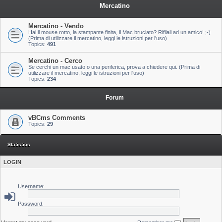
Mercatino
Mercatino - Vendo
Hai il mouse rotto, la stampante finita, il Mac bruciato? Rifilali ad un amico! ;-)
(Prima di utilizzare il mercatino, leggi le istruzioni per l'uso)
Topics:
491
Mercatino - Cerco
Se cerchi un mac usato o una periferica, prova a chiedere qui. (Prima di
utilizzare il mercatino, leggi le istruzioni per l'uso)
Topics:
234
Forum
vBCms Comments
Topics:
29
Statistics
LOGIN
Username:
Password: