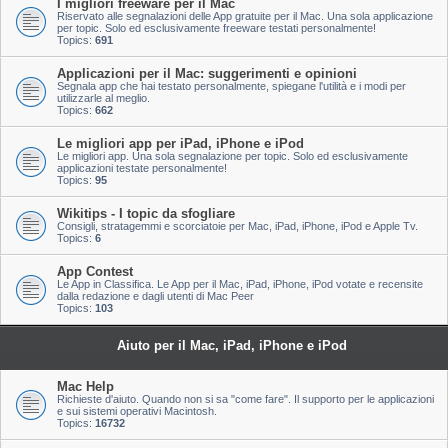
I migliori freeware per il Mac
Riservato alle segnalazioni delle App gratuite per il Mac. Una sola applicazione
per topic. Solo ed esclusivamente freeware testati personalmente!
Topics:
691
Applicazioni per il Mac: suggerimenti e opinioni
Segnala app che hai testato personalmente, spiegane l'utilità e i modi per
utilizzarle al meglio.
Topics:
662
Le migliori app per iPad, iPhone e iPod
Le migliori app. Una sola segnalazione per topic. Solo ed esclusivamente
applicazioni testate personalmente!
Topics:
95
Wikitips - I topic da sfogliare
Consigli, stratagemmi e scorciatoie per Mac, iPad, iPhone, iPod e Apple Tv.
Topics:
6
App Contest
Le App in Classifica. Le App per il Mac, iPad, iPhone, iPod votate e recensite
dalla redazione e dagli utenti di Mac Peer
Topics:
103
Aiuto per il Mac, iPad, iPhone e iPod
Mac Help
Richieste d'aiuto. Quando non si sa "come fare". Il supporto per le applicazioni
e sui sistemi operativi Macintosh.
Topics:
16732