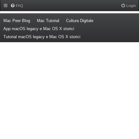
Forum Mac Peer
FAQ
Login
(Opens a new tab)
(Opens a new tab)
(Opens a new tab)
Mac Peer Blog
Mac Tutorial
Cultura Digitale
(Opens a new tab)
App macOS legacy e Mac OS X storici
(Opens a new tab)
Tutorial macOS legacy e Mac OS X storici