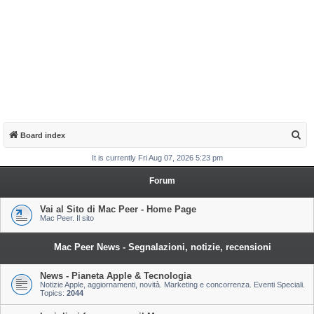
S
Board index
e
It is currently Fri Aug 07, 2026 5:23 pm
a
Forum
r
c
Vai al Sito di Mac Peer - Home Page
Mac Peer. Il sito
h
Mac Peer News - Segnalazioni, notizie, recensioni
News - Pianeta Apple & Tecnologia
Notizie Apple, aggiornamenti, novità. Marketing e concorrenza. Eventi Speciali.
Topics:
2044