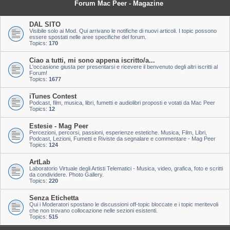
Forum Mac Peer - Magazine
DAL SITO
Visibile solo ai Mod. Qui arrivano le notifiche di nuovi articoli. I topic possono
essere spostati nelle aree specifiche del forum.
Topics:
170
Ciao a tutti, mi sono appena iscritto/a...
L'occasione giusta per presentarsi e ricevere il benvenuto degli altri iscritti al
Forum!
Topics:
1677
iTunes Contest
Podcast, film, musica, libri, fumetti e audiolibri proposti e votati da Mac Peer
Topics:
12
Estesie - Mag Peer
Percezioni, percorsi, passioni, esperienze estetiche. Musica, Film, Libri,
Podcast, Lezioni, Fumetti e Riviste da segnalare e commentare - Mag Peer
Topics:
124
ArtLab
Laboratorio Virtuale degli Artisti Telematici - Musica, video, grafica, foto e scritti
da condividere. Photo Gallery.
Topics:
220
Senza Etichetta
Qui i Moderatori spostano le discussioni off-topic bloccate e i topic meritevoli
che non trovano collocazione nelle sezioni esistenti.
Topics:
515