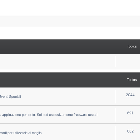
Topics
Topics
T
2044
venti Speciali.
o
p
T
691
la applicazione per topic. Solo ed esclusivamente freeware testati
i
o
c
p
T
662
odi per utilizzarle al meglio.
s
i
o