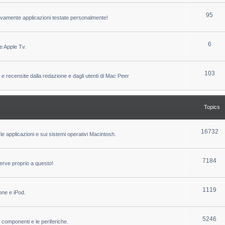
c
p
T
95
sivamente applicazioni testate personalmente!
s
i
o
c
p
T
6
e Apple Tv.
s
i
o
c
p
T
103
 e recensite dalla redazione e dagli utenti di Mac Peer
s
i
o
c
p
Topics
s
i
c
T
16732
le applicazioni e sui sistemi operativi Macintosh.
s
o
p
T
7184
erve proprio a questo!
i
o
c
p
T
1119
one e iPod.
s
i
o
c
p
T
5246
i componenti e le periferiche.