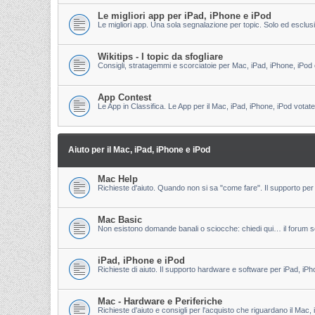
Le migliori app per iPad, iPhone e iPod
Le migliori app. Una sola segnalazione per topic. Solo ed esclu
Wikitips - I topic da sfogliare
Consigli, stratagemmi e scorciatoie per Mac, iPad, iPhone, iPod 
App Contest
Le App in Classifica. Le App per il Mac, iPad, iPhone, iPod votate
Aiuto per il Mac, iPad, iPhone e iPod
Mac Help
Richieste d'aiuto. Quando non si sa "come fare". Il supporto per 
Mac Basic
Non esistono domande banali o sciocche: chiedi qui… il forum s
iPad, iPhone e iPod
Richieste di aiuto. Il supporto hardware e software per iPad, iPh
Mac - Hardware e Periferiche
Richieste d'aiuto e consigli per l'acquisto che riguardano il Mac, 