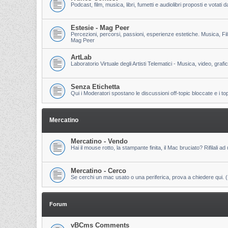
Podcast, film, musica, libri, fumetti e audiolibri proposti e votati
Estesie - Mag Peer
Percezioni, percorsi, passioni, esperienze estetiche. Musica, Fi
Mag Peer
ArtLab
Laboratorio Virtuale degli Artisti Telematici - Musica, video, grafi
Senza Etichetta
Qui i Moderatori spostano le discussioni off-topic bloccate e i to
Mercatino
Mercatino - Vendo
Hai il mouse rotto, la stampante finita, il Mac bruciato? Rifilali ad 
Mercatino - Cerco
Se cerchi un mac usato o una periferica, prova a chiedere qui. (Pri
Forum
vBCms Comments