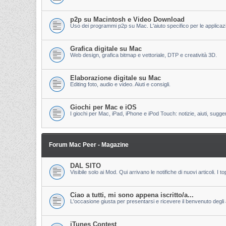
p2p su Macintosh e Video Download
Uso dei programmi p2p su Mac. L'aiuto specifico per le applicazion
Grafica digitale su Mac
Web design, grafica bitmap e vettoriale, DTP e creatività 3D.
Elaborazione digitale su Mac
Editing foto, audio e video. Aiuti e consigli.
Giochi per Mac e iOS
I giochi per Mac, iPad, iPhone e iPod Touch: notizie, aiuti, sugge
Forum Mac Peer - Magazine
DAL SITO
Visibile solo ai Mod. Qui arrivano le notifiche di nuovi articoli. 
Ciao a tutti, mi sono appena iscritto/a...
L'occasione giusta per presentarsi e ricevere il benvenuto degli al
iTunes Contest