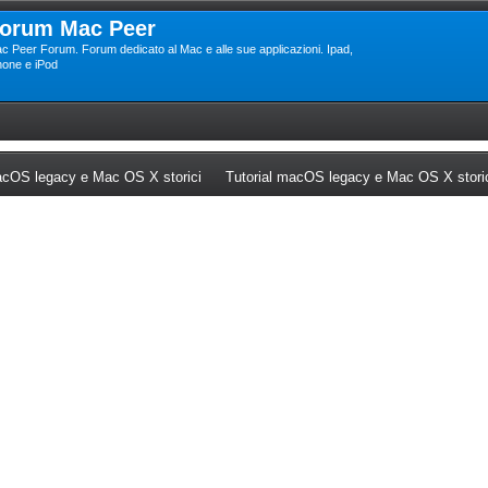
orum Mac Peer
c Peer Forum. Forum dedicato al Mac e alle sue applicazioni. Ipad,
hone e iPod
ew tab)
(Opens a new tab)
cOS legacy e Mac OS X storici
Tutorial macOS legacy e Mac OS X stori