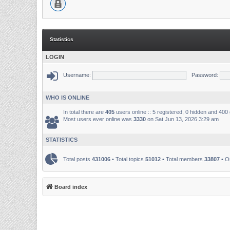
Statistics
LOGIN
Username:
Password:
WHO IS ONLINE
In total there are
405
users online :: 5 registered, 0 hidden and 400
Most users ever online was
3330
on Sat Jun 13, 2026 3:29 am
STATISTICS
Total posts
431006
• Total topics
51012
• Total members
33807
• O
Board index