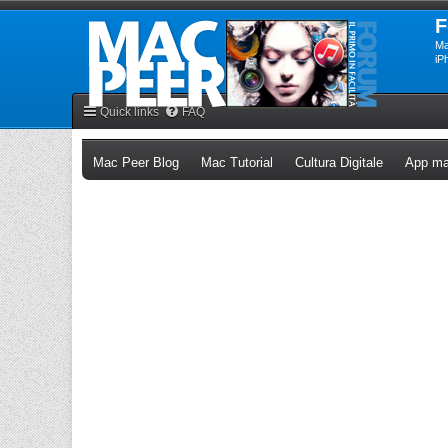
F
Ma
iP
Quick links
FAQ
(Opens a new tab)
(Opens a new tab)
(Opens a n
Mac Peer Blog
Mac Tutorial
Cultura Digitale
App ma