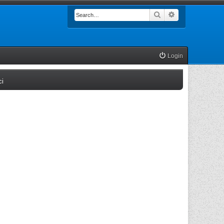
Search
Advanced searc
Login
(Opens a new tab)
ci