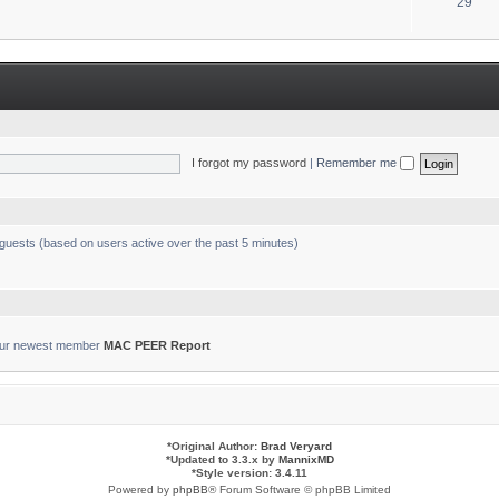
T
29
s
o
p
i
c
s
I forgot my password
|
Remember me
 guests (based on users active over the past 5 minutes)
ur newest member
MAC PEER Report
*
Original Author:
Brad Veryard
*
Updated to 3.3.x by
MannixMD
*
Style version: 3.4.11
Powered by
phpBB
® Forum Software © phpBB Limited