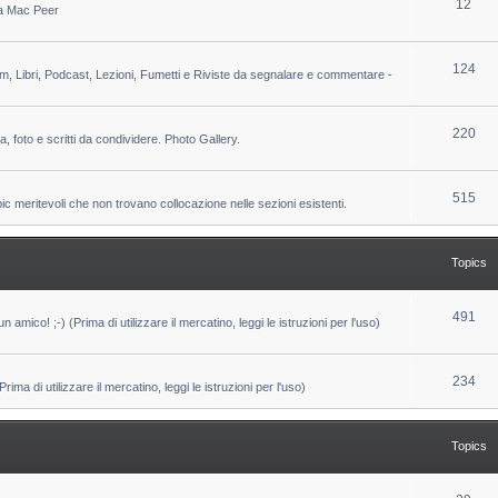
T
12
 da Mac Peer
s
i
o
c
p
T
124
lm, Libri, Podcast, Lezioni, Fumetti e Riviste da segnalare e commentare -
s
i
o
c
p
T
220
ca, foto e scritti da condividere. Photo Gallery.
s
i
o
c
p
T
515
pic meritevoli che non trovano collocazione nelle sezioni esistenti.
s
i
o
c
p
Topics
s
i
c
T
491
un amico! ;-) (Prima di utilizzare il mercatino, leggi le istruzioni per l'uso)
s
o
p
T
234
ma di utilizzare il mercatino, leggi le istruzioni per l'uso)
i
o
c
p
Topics
s
i
c