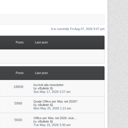
It is currently Fri Aug 07, 2026 9:57 pm
Posts
Last post
Posts
Last post
L
Iscriviti alla newsletter
P
18806
a
V
by
vBulletin
s
i
Sun May 17, 2026 3:27 am
o
t
e
p
w
s
L
Quale Office per Mac nel 2026?
o
t
P
5986
a
V
by
vBulletin
s
h
s
i
Mon May 25, 2026 1:13 am
t
t
e
o
t
e
l
p
w
a
s
s
L
Office per Mac nel 2026: esis…
o
t
t
P
5600
a
V
by
vBulletin
s
h
e
s
i
Tue May 19, 2026 3:30 am
t
t
e
s
o
t
e