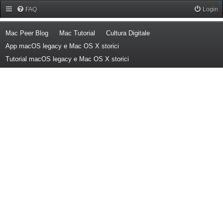
Forum Mac Peer
FAQ
Login
(Opens a new tab)
(Opens a new tab)
(Opens a new tab)
Mac Peer Blog
Mac Tutorial
Cultura Digitale
(Opens a new tab)
App macOS legacy e Mac OS X storici
(Opens a new tab)
Tutorial macOS legacy e Mac OS X storici