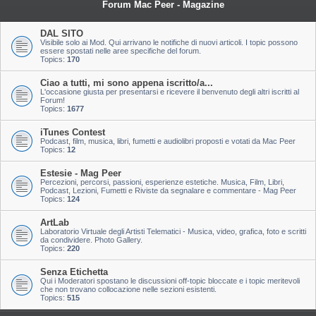
Forum Mac Peer - Magazine
DAL SITO
Visibile solo ai Mod. Qui arrivano le notifiche di nuovi articoli. I topic possono
essere spostati nelle aree specifiche del forum.
Topics:
170
Ciao a tutti, mi sono appena iscritto/a...
L'occasione giusta per presentarsi e ricevere il benvenuto degli altri iscritti al
Forum!
Topics:
1677
iTunes Contest
Podcast, film, musica, libri, fumetti e audiolibri proposti e votati da Mac Peer
Topics:
12
Estesie - Mag Peer
Percezioni, percorsi, passioni, esperienze estetiche. Musica, Film, Libri,
Podcast, Lezioni, Fumetti e Riviste da segnalare e commentare - Mag Peer
Topics:
124
ArtLab
Laboratorio Virtuale degli Artisti Telematici - Musica, video, grafica, foto e scritti
da condividere. Photo Gallery.
Topics:
220
Senza Etichetta
Qui i Moderatori spostano le discussioni off-topic bloccate e i topic meritevoli
che non trovano collocazione nelle sezioni esistenti.
Topics:
515