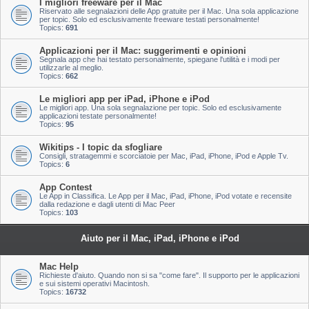
I migliori freeware per il Mac
Riservato alle segnalazioni delle App gratuite per il Mac. Una sola applicazione
per topic. Solo ed esclusivamente freeware testati personalmente!
Topics:
691
Applicazioni per il Mac: suggerimenti e opinioni
Segnala app che hai testato personalmente, spiegane l'utilità e i modi per
utilizzarle al meglio.
Topics:
662
Le migliori app per iPad, iPhone e iPod
Le migliori app. Una sola segnalazione per topic. Solo ed esclusivamente
applicazioni testate personalmente!
Topics:
95
Wikitips - I topic da sfogliare
Consigli, stratagemmi e scorciatoie per Mac, iPad, iPhone, iPod e Apple Tv.
Topics:
6
App Contest
Le App in Classifica. Le App per il Mac, iPad, iPhone, iPod votate e recensite
dalla redazione e dagli utenti di Mac Peer
Topics:
103
Aiuto per il Mac, iPad, iPhone e iPod
Mac Help
Richieste d'aiuto. Quando non si sa "come fare". Il supporto per le applicazioni
e sui sistemi operativi Macintosh.
Topics:
16732