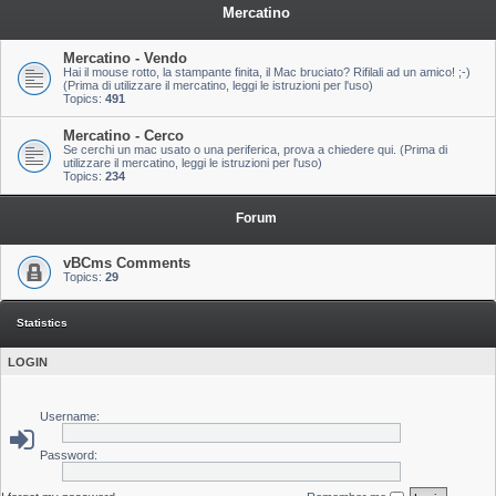
Mercatino
Mercatino - Vendo
Hai il mouse rotto, la stampante finita, il Mac bruciato? Rifilali ad un amico! ;-)
(Prima di utilizzare il mercatino, leggi le istruzioni per l'uso)
Topics:
491
Mercatino - Cerco
Se cerchi un mac usato o una periferica, prova a chiedere qui. (Prima di
utilizzare il mercatino, leggi le istruzioni per l'uso)
Topics:
234
Forum
vBCms Comments
Topics:
29
Statistics
LOGIN
Username:
Password: