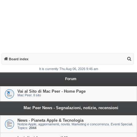
S
Board index
e
It is currently Thu Aug 06, 2026 9:46 am
a
Forum
r
c
Vai al Sito di Mac Peer - Home Page
Mac Peer. Il sito
h
Mac Peer News - Segnalazioni, notizie, recensioni
News - Pianeta Apple & Tecnologia
Notizie Apple, aggiornamenti, novità. Marketing e concorrenza. Eventi Speciali.
Topics:
2044