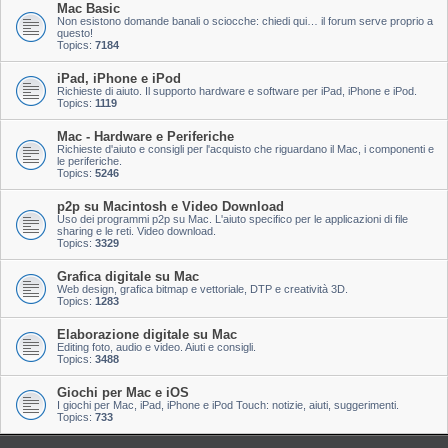
Mac Basic
Non esistono domande banali o sciocche: chiedi qui… il forum serve proprio a
questo!
Topics:
7184
iPad, iPhone e iPod
Richieste di aiuto. Il supporto hardware e software per iPad, iPhone e iPod.
Topics:
1119
Mac - Hardware e Periferiche
Richieste d'aiuto e consigli per l'acquisto che riguardano il Mac, i componenti e
le periferiche.
Topics:
5246
p2p su Macintosh e Video Download
Uso dei programmi p2p su Mac. L'aiuto specifico per le applicazioni di file
sharing e le reti. Video download.
Topics:
3329
Grafica digitale su Mac
Web design, grafica bitmap e vettoriale, DTP e creatività 3D.
Topics:
1283
Elaborazione digitale su Mac
Editing foto, audio e video. Aiuti e consigli.
Topics:
3488
Giochi per Mac e iOS
I giochi per Mac, iPad, iPhone e iPod Touch: notizie, aiuti, suggerimenti.
Topics:
733