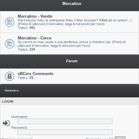
Mercatino
Mercatino - Vendo
Hai il mouse rotto, la stampante finita, il Mac bruciato? Rifilali ad un amico! ;-)
(Prima di utilizzare il mercatino, leggi le istruzioni per l'uso)
Topics:
491
Mercatino - Cerco
Se cerchi un mac usato o una periferica, prova a chiedere qui. (Prima di
utilizzare il mercatino, leggi le istruzioni per l'uso)
Topics:
234
Forum
vBCms Comments
Topics:
29
Statistics
LOGIN
Username:
Password: