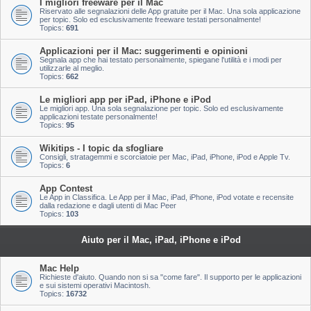
I migliori freeware per il Mac
Riservato alle segnalazioni delle App gratuite per il Mac. Una sola applicazione
per topic. Solo ed esclusivamente freeware testati personalmente!
Topics:
691
Applicazioni per il Mac: suggerimenti e opinioni
Segnala app che hai testato personalmente, spiegane l'utilità e i modi per
utilizzarle al meglio.
Topics:
662
Le migliori app per iPad, iPhone e iPod
Le migliori app. Una sola segnalazione per topic. Solo ed esclusivamente
applicazioni testate personalmente!
Topics:
95
Wikitips - I topic da sfogliare
Consigli, stratagemmi e scorciatoie per Mac, iPad, iPhone, iPod e Apple Tv.
Topics:
6
App Contest
Le App in Classifica. Le App per il Mac, iPad, iPhone, iPod votate e recensite
dalla redazione e dagli utenti di Mac Peer
Topics:
103
Aiuto per il Mac, iPad, iPhone e iPod
Mac Help
Richieste d'aiuto. Quando non si sa "come fare". Il supporto per le applicazioni
e sui sistemi operativi Macintosh.
Topics:
16732