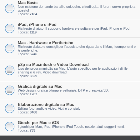
Mac Basic
Non esistono domande banali o sciocche: chiedi qui… il forum serve proprio a
questo!
Topics:
7184
iPad, iPhone e iPod
Richieste di aiuto. Il supporto hardware e software per iPad, iPhone e iPod.
Topics:
1119
Mac - Hardware e Periferiche
Richieste d'aiuto e consigli per l'acquisto che riguardano il Mac, i componenti e
le periferiche.
Topics:
5246
p2p su Macintosh e Video Download
Uso dei programmi p2p su Mac. L'aiuto specifico per le applicazioni di file
sharing e le reti. Video download.
Topics:
3329
Grafica digitale su Mac
Web design, grafica bitmap e vettoriale, DTP e creatività 3D.
Topics:
1283
Elaborazione digitale su Mac
Editing foto, audio e video. Aiuti e consigli.
Topics:
3488
Giochi per Mac e iOS
I giochi per Mac, iPad, iPhone e iPod Touch: notizie, aiuti, suggerimenti.
Topics:
733