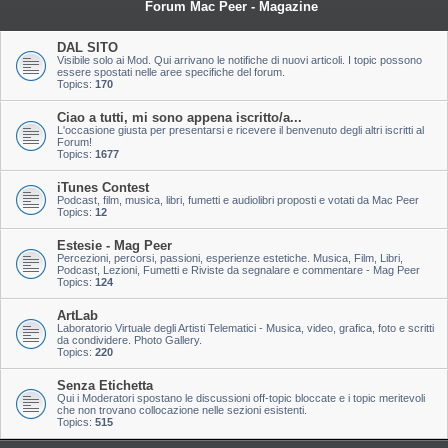
Forum Mac Peer - Magazine
DAL SITO
Visibile solo ai Mod. Qui arrivano le notifiche di nuovi articoli. I topic possono
essere spostati nelle aree specifiche del forum.
Topics:
170
Ciao a tutti, mi sono appena iscritto/a...
L'occasione giusta per presentarsi e ricevere il benvenuto degli altri iscritti al
Forum!
Topics:
1677
iTunes Contest
Podcast, film, musica, libri, fumetti e audiolibri proposti e votati da Mac Peer
Topics:
12
Estesie - Mag Peer
Percezioni, percorsi, passioni, esperienze estetiche. Musica, Film, Libri,
Podcast, Lezioni, Fumetti e Riviste da segnalare e commentare - Mag Peer
Topics:
124
ArtLab
Laboratorio Virtuale degli Artisti Telematici - Musica, video, grafica, foto e scritti
da condividere. Photo Gallery.
Topics:
220
Senza Etichetta
Qui i Moderatori spostano le discussioni off-topic bloccate e i topic meritevoli
che non trovano collocazione nelle sezioni esistenti.
Topics:
515