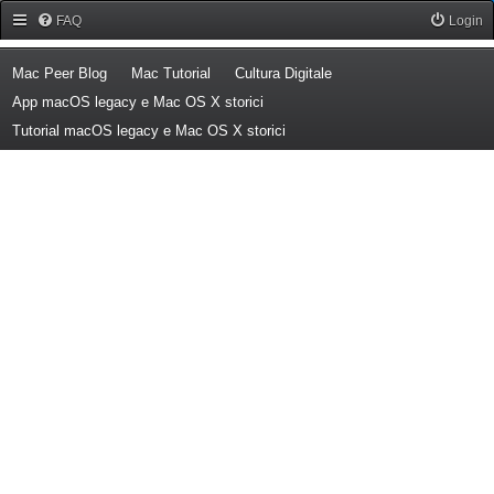
Forum Mac Peer
FAQ
Login
(Opens a new tab)
(Opens a new tab)
(Opens a new tab)
Mac Peer Blog
Mac Tutorial
Cultura Digitale
(Opens a new tab)
App macOS legacy e Mac OS X storici
(Opens a new tab)
Tutorial macOS legacy e Mac OS X storici