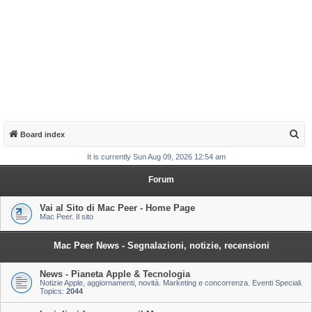
S
Board index
e
It is currently Sun Aug 09, 2026 12:54 am
a
Forum
r
c
Vai al Sito di Mac Peer - Home Page
Mac Peer. Il sito
h
Mac Peer News - Segnalazioni, notizie, recensioni
News - Pianeta Apple & Tecnologia
Notizie Apple, aggiornamenti, novità. Marketing e concorrenza. Eventi Speciali.
Topics:
2044