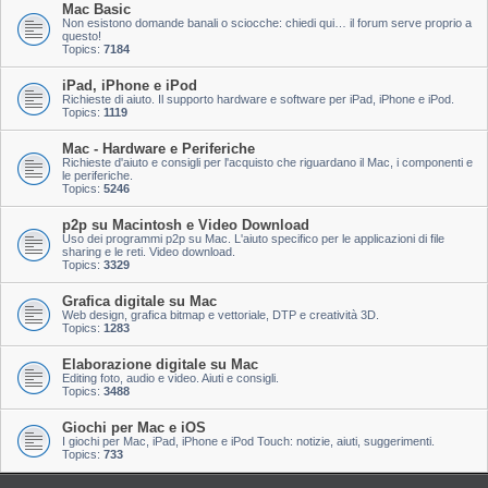
Mac Basic
Non esistono domande banali o sciocche: chiedi qui… il forum serve proprio a
questo!
Topics:
7184
iPad, iPhone e iPod
Richieste di aiuto. Il supporto hardware e software per iPad, iPhone e iPod.
Topics:
1119
Mac - Hardware e Periferiche
Richieste d'aiuto e consigli per l'acquisto che riguardano il Mac, i componenti e
le periferiche.
Topics:
5246
p2p su Macintosh e Video Download
Uso dei programmi p2p su Mac. L'aiuto specifico per le applicazioni di file
sharing e le reti. Video download.
Topics:
3329
Grafica digitale su Mac
Web design, grafica bitmap e vettoriale, DTP e creatività 3D.
Topics:
1283
Elaborazione digitale su Mac
Editing foto, audio e video. Aiuti e consigli.
Topics:
3488
Giochi per Mac e iOS
I giochi per Mac, iPad, iPhone e iPod Touch: notizie, aiuti, suggerimenti.
Topics:
733