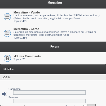
Mercatino
Mercatino - Vendo
Hai il mouse rotto, la stampante finita, il Mac bruciato? Rifilali ad un amico! ;-)
(Prima di utilizzare il mercatino, leggi le istruzioni per l'uso)
Topics:
491
Mercatino - Cerco
Se cerchi un mac usato o una periferica, prova a chiedere qui. (Prima di
utilizzare il mercatino, leggi le istruzioni per l'uso)
Topics:
234
Forum
vBCms Comments
Topics:
29
Statistics
LOGIN
Username:
Password: