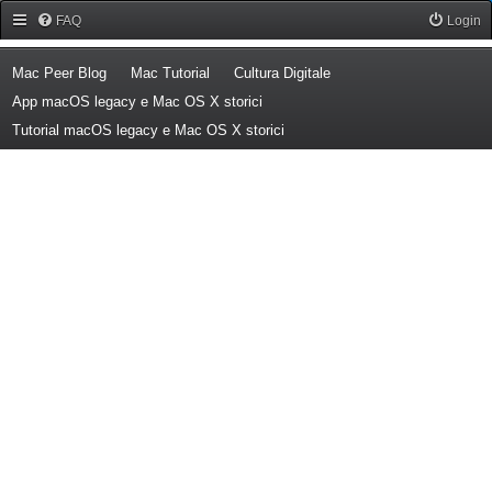
Forum Mac Peer
FAQ
Login
(Opens a new tab)
(Opens a new tab)
(Opens a new tab)
Mac Peer Blog
Mac Tutorial
Cultura Digitale
(Opens a new tab)
App macOS legacy e Mac OS X storici
(Opens a new tab)
Tutorial macOS legacy e Mac OS X storici