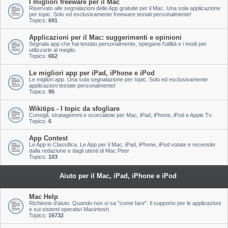
I migliori freeware per il Mac
Riservato alle segnalazioni delle App gratuite per il Mac. Una sola applicazione
per topic. Solo ed esclusivamente freeware testati personalmente!
Topics:
691
Applicazioni per il Mac: suggerimenti e opinioni
Segnala app che hai testato personalmente, spiegane l'utilità e i modi per
utilizzarle al meglio.
Topics:
662
Le migliori app per iPad, iPhone e iPod
Le migliori app. Una sola segnalazione per topic. Solo ed esclusivamente
applicazioni testate personalmente!
Topics:
95
Wikitips - I topic da sfogliare
Consigli, stratagemmi e scorciatoie per Mac, iPad, iPhone, iPod e Apple Tv.
Topics:
6
App Contest
Le App in Classifica. Le App per il Mac, iPad, iPhone, iPod votate e recensite
dalla redazione e dagli utenti di Mac Peer
Topics:
103
Aiuto per il Mac, iPad, iPhone e iPod
Mac Help
Richieste d'aiuto. Quando non si sa "come fare". Il supporto per le applicazioni
e sui sistemi operativi Macintosh.
Topics:
16732