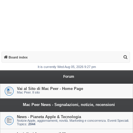
S
Board index
e
It is currently Wed Aug 05, 2026 9:27 pm
a
Forum
r
c
Vai al Sito di Mac Peer - Home Page
Mac Peer. Il sito
h
Mac Peer News - Segnalazioni, notizie, recensioni
News - Pianeta Apple & Tecnologia
Notizie Apple, aggiornamenti, novità. Marketing e concorrenza. Eventi Speciali.
Topics:
2044