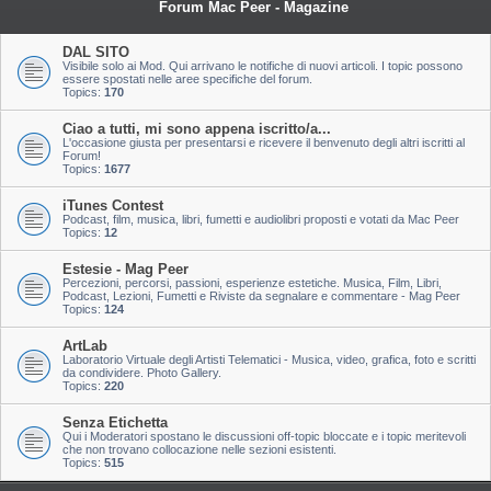
Forum Mac Peer - Magazine
DAL SITO
Visibile solo ai Mod. Qui arrivano le notifiche di nuovi articoli. I topic possono
essere spostati nelle aree specifiche del forum.
Topics:
170
Ciao a tutti, mi sono appena iscritto/a...
L'occasione giusta per presentarsi e ricevere il benvenuto degli altri iscritti al
Forum!
Topics:
1677
iTunes Contest
Podcast, film, musica, libri, fumetti e audiolibri proposti e votati da Mac Peer
Topics:
12
Estesie - Mag Peer
Percezioni, percorsi, passioni, esperienze estetiche. Musica, Film, Libri,
Podcast, Lezioni, Fumetti e Riviste da segnalare e commentare - Mag Peer
Topics:
124
ArtLab
Laboratorio Virtuale degli Artisti Telematici - Musica, video, grafica, foto e scritti
da condividere. Photo Gallery.
Topics:
220
Senza Etichetta
Qui i Moderatori spostano le discussioni off-topic bloccate e i topic meritevoli
che non trovano collocazione nelle sezioni esistenti.
Topics:
515