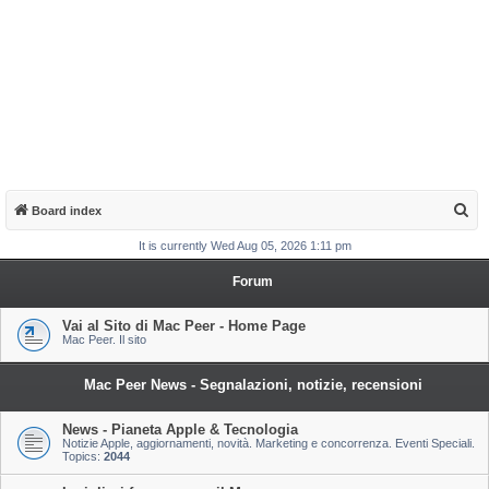
S
Board index
e
It is currently Wed Aug 05, 2026 1:11 pm
a
Forum
r
c
Vai al Sito di Mac Peer - Home Page
Mac Peer. Il sito
h
Mac Peer News - Segnalazioni, notizie, recensioni
News - Pianeta Apple & Tecnologia
Notizie Apple, aggiornamenti, novità. Marketing e concorrenza. Eventi Speciali.
Topics:
2044