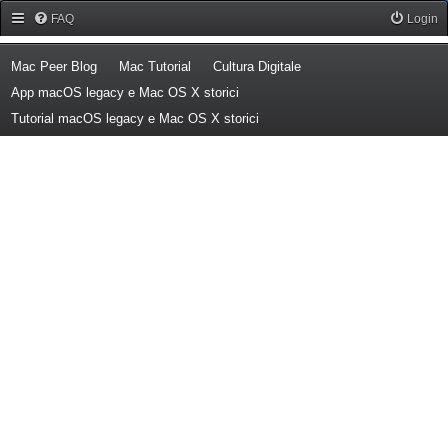
Forum Mac Peer
FAQ
Login
(Opens a new tab)
(Opens a new tab)
(Opens a new tab)
Mac Peer Blog
Mac Tutorial
Cultura Digitale
(Opens a new tab)
App macOS legacy e Mac OS X storici
(Opens a new tab)
Tutorial macOS legacy e Mac OS X storici