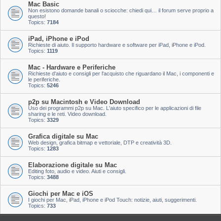
Mac Basic
Non esistono domande banali o sciocche: chiedi qui… il forum serve proprio a
questo!
Topics:
7184
iPad, iPhone e iPod
Richieste di aiuto. Il supporto hardware e software per iPad, iPhone e iPod.
Topics:
1119
Mac - Hardware e Periferiche
Richieste d'aiuto e consigli per l'acquisto che riguardano il Mac, i componenti e
le periferiche.
Topics:
5246
p2p su Macintosh e Video Download
Uso dei programmi p2p su Mac. L'aiuto specifico per le applicazioni di file
sharing e le reti. Video download.
Topics:
3329
Grafica digitale su Mac
Web design, grafica bitmap e vettoriale, DTP e creatività 3D.
Topics:
1283
Elaborazione digitale su Mac
Editing foto, audio e video. Aiuti e consigli.
Topics:
3488
Giochi per Mac e iOS
I giochi per Mac, iPad, iPhone e iPod Touch: notizie, aiuti, suggerimenti.
Topics:
733