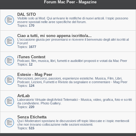
Forum Mac Peer - Magazine
DAL SITO
Visibile solo ai Mod. Qui arrivano le notifiche di nuovi articoli. I topic possono
essere spostati nelle aree specifiche del forum.
Topics:
170
Ciao a tutti, mi sono appena iscritto/a...
L'occasione giusta per presentarsi e ricevere il benvenuto degli altri iscritti al
Forum!
Topics:
1677
iTunes Contest
Podcast, film, musica, libri, fumetti e audiolibri proposti e votati da Mac Peer
Topics:
12
Estesie - Mag Peer
Percezioni, percorsi, passioni, esperienze estetiche. Musica, Film, Libri,
Podcast, Lezioni, Fumetti e Riviste da segnalare e commentare - Mag Peer
Topics:
124
ArtLab
Laboratorio Virtuale degli Artisti Telematici - Musica, video, grafica, foto e scritti
da condividere. Photo Gallery.
Topics:
220
Senza Etichetta
Qui i Moderatori spostano le discussioni off-topic bloccate e i topic meritevoli
che non trovano collocazione nelle sezioni esistenti.
Topics:
515