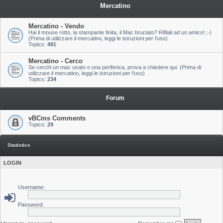
Mercatino
Mercatino - Vendo
Hai il mouse rotto, la stampante finita, il Mac bruciato? Rifilali ad un amico! ;-)
(Prima di utilizzare il mercatino, leggi le istruzioni per l'uso)
Topics:
491
Mercatino - Cerco
Se cerchi un mac usato o una periferica, prova a chiedere qui. (Prima di
utilizzare il mercatino, leggi le istruzioni per l'uso)
Topics:
234
Forum
vBCms Comments
Topics:
29
Statistics
LOGIN
Username:
Password: