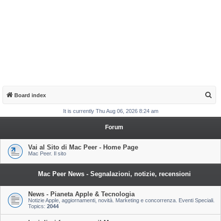
S
Board index
e
It is currently Thu Aug 06, 2026 8:24 am
a
Forum
r
c
Vai al Sito di Mac Peer - Home Page
Mac Peer. Il sito
h
Mac Peer News - Segnalazioni, notizie, recensioni
News - Pianeta Apple & Tecnologia
Notizie Apple, aggiornamenti, novità. Marketing e concorrenza. Eventi Speciali.
Topics:
2044