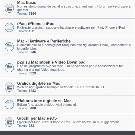
Mac Basic
Non esistono domande banali o sciocche: chiedi qui… il forum serve proprio a
questo!
Topics:
7184
iPad, iPhone e iPod
Richieste di aiuto. Il supporto hardware e software per iPad, iPhone e iPod.
Topics:
1119
Mac - Hardware e Periferiche
Richieste d'aiuto e consigli per l'acquisto che riguardano il Mac, i componenti e
le periferiche.
Topics:
5246
p2p su Macintosh e Video Download
Uso dei programmi p2p su Mac. L'aiuto specifico per le applicazioni di file
sharing e le reti. Video download.
Topics:
3329
Grafica digitale su Mac
Web design, grafica bitmap e vettoriale, DTP e creatività 3D.
Topics:
1283
Elaborazione digitale su Mac
Editing foto, audio e video. Aiuti e consigli.
Topics:
3488
Giochi per Mac e iOS
I giochi per Mac, iPad, iPhone e iPod Touch: notizie, aiuti, suggerimenti.
Topics:
733