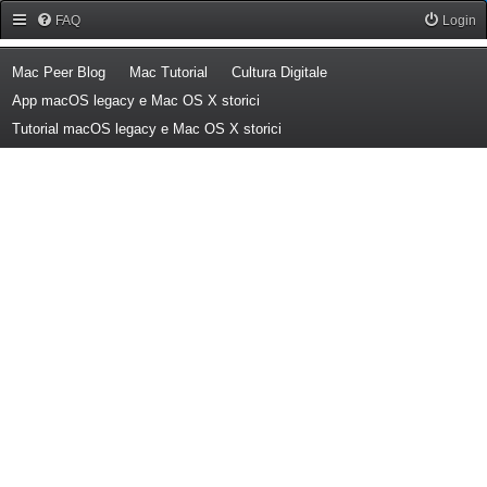
Forum Mac Peer
FAQ
Login
(Opens a new tab)
(Opens a new tab)
(Opens a new tab)
Mac Peer Blog
Mac Tutorial
Cultura Digitale
(Opens a new tab)
App macOS legacy e Mac OS X storici
(Opens a new tab)
Tutorial macOS legacy e Mac OS X storici