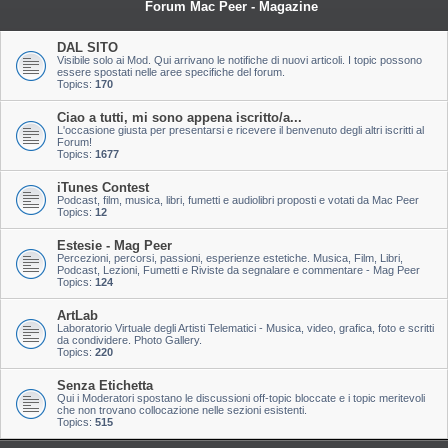
Forum Mac Peer - Magazine
DAL SITO
Visibile solo ai Mod. Qui arrivano le notifiche di nuovi articoli. I topic possono
essere spostati nelle aree specifiche del forum.
Topics:
170
Ciao a tutti, mi sono appena iscritto/a...
L'occasione giusta per presentarsi e ricevere il benvenuto degli altri iscritti al
Forum!
Topics:
1677
iTunes Contest
Podcast, film, musica, libri, fumetti e audiolibri proposti e votati da Mac Peer
Topics:
12
Estesie - Mag Peer
Percezioni, percorsi, passioni, esperienze estetiche. Musica, Film, Libri,
Podcast, Lezioni, Fumetti e Riviste da segnalare e commentare - Mag Peer
Topics:
124
ArtLab
Laboratorio Virtuale degli Artisti Telematici - Musica, video, grafica, foto e scritti
da condividere. Photo Gallery.
Topics:
220
Senza Etichetta
Qui i Moderatori spostano le discussioni off-topic bloccate e i topic meritevoli
che non trovano collocazione nelle sezioni esistenti.
Topics:
515