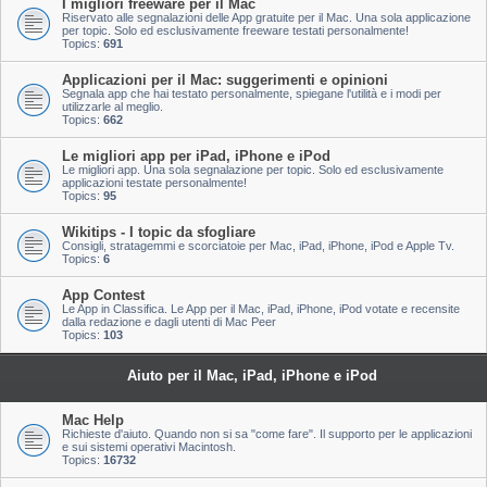
I migliori freeware per il Mac
Riservato alle segnalazioni delle App gratuite per il Mac. Una sola applicazione
per topic. Solo ed esclusivamente freeware testati personalmente!
Topics:
691
Applicazioni per il Mac: suggerimenti e opinioni
Segnala app che hai testato personalmente, spiegane l'utilità e i modi per
utilizzarle al meglio.
Topics:
662
Le migliori app per iPad, iPhone e iPod
Le migliori app. Una sola segnalazione per topic. Solo ed esclusivamente
applicazioni testate personalmente!
Topics:
95
Wikitips - I topic da sfogliare
Consigli, stratagemmi e scorciatoie per Mac, iPad, iPhone, iPod e Apple Tv.
Topics:
6
App Contest
Le App in Classifica. Le App per il Mac, iPad, iPhone, iPod votate e recensite
dalla redazione e dagli utenti di Mac Peer
Topics:
103
Aiuto per il Mac, iPad, iPhone e iPod
Mac Help
Richieste d'aiuto. Quando non si sa "come fare". Il supporto per le applicazioni
e sui sistemi operativi Macintosh.
Topics:
16732