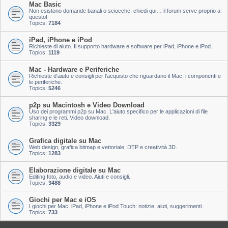
Mac Basic
Non esistono domande banali o sciocche: chiedi qui… il forum serve proprio a
questo!
Topics:
7184
iPad, iPhone e iPod
Richieste di aiuto. Il supporto hardware e software per iPad, iPhone e iPod.
Topics:
1119
Mac - Hardware e Periferiche
Richieste d'aiuto e consigli per l'acquisto che riguardano il Mac, i componenti e
le periferiche.
Topics:
5246
p2p su Macintosh e Video Download
Uso dei programmi p2p su Mac. L'aiuto specifico per le applicazioni di file
sharing e le reti. Video download.
Topics:
3329
Grafica digitale su Mac
Web design, grafica bitmap e vettoriale, DTP e creatività 3D.
Topics:
1283
Elaborazione digitale su Mac
Editing foto, audio e video. Aiuti e consigli.
Topics:
3488
Giochi per Mac e iOS
I giochi per Mac, iPad, iPhone e iPod Touch: notizie, aiuti, suggerimenti.
Topics:
733