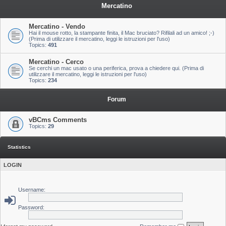
Mercatino
Mercatino - Vendo
Hai il mouse rotto, la stampante finita, il Mac bruciato? Rifilali ad un amico! ;-)
(Prima di utilizzare il mercatino, leggi le istruzioni per l'uso)
Topics:
491
Mercatino - Cerco
Se cerchi un mac usato o una periferica, prova a chiedere qui. (Prima di
utilizzare il mercatino, leggi le istruzioni per l'uso)
Topics:
234
Forum
vBCms Comments
Topics:
29
Statistics
LOGIN
Username:
Password: