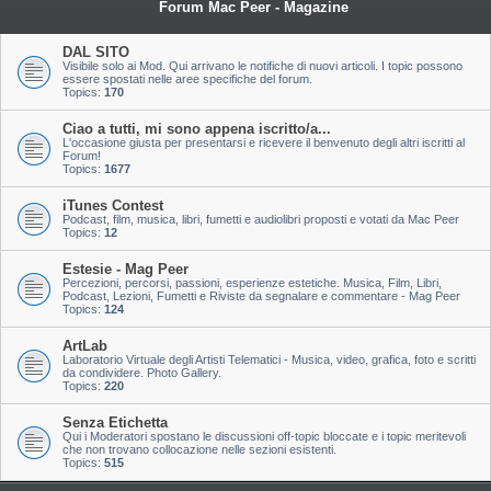
Forum Mac Peer - Magazine
DAL SITO
Visibile solo ai Mod. Qui arrivano le notifiche di nuovi articoli. I topic possono
essere spostati nelle aree specifiche del forum.
Topics:
170
Ciao a tutti, mi sono appena iscritto/a...
L'occasione giusta per presentarsi e ricevere il benvenuto degli altri iscritti al
Forum!
Topics:
1677
iTunes Contest
Podcast, film, musica, libri, fumetti e audiolibri proposti e votati da Mac Peer
Topics:
12
Estesie - Mag Peer
Percezioni, percorsi, passioni, esperienze estetiche. Musica, Film, Libri,
Podcast, Lezioni, Fumetti e Riviste da segnalare e commentare - Mag Peer
Topics:
124
ArtLab
Laboratorio Virtuale degli Artisti Telematici - Musica, video, grafica, foto e scritti
da condividere. Photo Gallery.
Topics:
220
Senza Etichetta
Qui i Moderatori spostano le discussioni off-topic bloccate e i topic meritevoli
che non trovano collocazione nelle sezioni esistenti.
Topics:
515