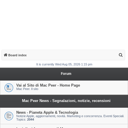
S
Board index
e
It is currently Wed Aug 05, 2026 1:15 pm
a
Forum
r
c
Vai al Sito di Mac Peer - Home Page
Mac Peer. Il sito
h
Mac Peer News - Segnalazioni, notizie, recensioni
News - Pianeta Apple & Tecnologia
Notizie Apple, aggiornamenti, novità. Marketing e concorrenza. Eventi Speciali.
Topics:
2044