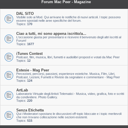
Forum Mac Peer - Magazine
DAL SITO
Visibile solo ai Mod. Qui arrivano le notifiche di nuovi articoli. I topic possono
essere spostati nelle aree specifiche del forum.
Topics:
170
Ciao a tutti, mi sono appena iscritto/a...
L'occasione giusta per presentarsi e ricevere il benvenuto degli altri iscritti al
Forum!
Topics:
1677
iTunes Contest
Podcast, film, musica, libri, fumetti e audiolibri proposti e votati da Mac Peer
Topics:
12
Estesie - Mag Peer
Percezioni, percorsi, passioni, esperienze estetiche. Musica, Film, Libri,
Podcast, Lezioni, Fumetti e Riviste da segnalare e commentare - Mag Peer
Topics:
124
ArtLab
Laboratorio Virtuale degli Artisti Telematici - Musica, video, grafica, foto e scritti
da condividere. Photo Gallery.
Topics:
220
Senza Etichetta
Qui i Moderatori spostano le discussioni off-topic bloccate e i topic meritevoli
che non trovano collocazione nelle sezioni esistenti.
Topics:
515