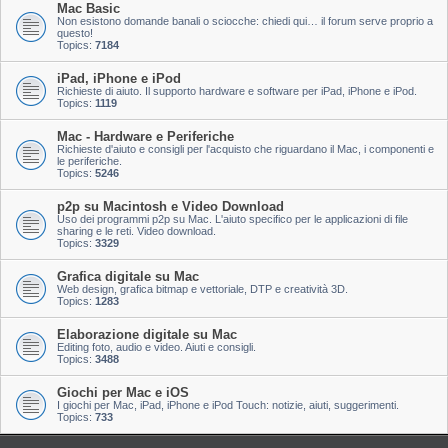
Mac Basic
Non esistono domande banali o sciocche: chiedi qui… il forum serve proprio a
questo!
Topics:
7184
iPad, iPhone e iPod
Richieste di aiuto. Il supporto hardware e software per iPad, iPhone e iPod.
Topics:
1119
Mac - Hardware e Periferiche
Richieste d'aiuto e consigli per l'acquisto che riguardano il Mac, i componenti e
le periferiche.
Topics:
5246
p2p su Macintosh e Video Download
Uso dei programmi p2p su Mac. L'aiuto specifico per le applicazioni di file
sharing e le reti. Video download.
Topics:
3329
Grafica digitale su Mac
Web design, grafica bitmap e vettoriale, DTP e creatività 3D.
Topics:
1283
Elaborazione digitale su Mac
Editing foto, audio e video. Aiuti e consigli.
Topics:
3488
Giochi per Mac e iOS
I giochi per Mac, iPad, iPhone e iPod Touch: notizie, aiuti, suggerimenti.
Topics:
733