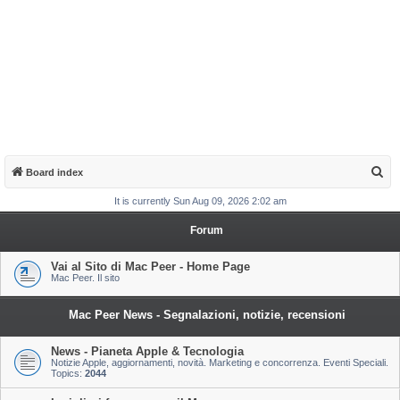
S
Board index
e
It is currently Sun Aug 09, 2026 2:02 am
a
Forum
r
c
Vai al Sito di Mac Peer - Home Page
Mac Peer. Il sito
h
Mac Peer News - Segnalazioni, notizie, recensioni
News - Pianeta Apple & Tecnologia
Notizie Apple, aggiornamenti, novità. Marketing e concorrenza. Eventi Speciali.
Topics:
2044