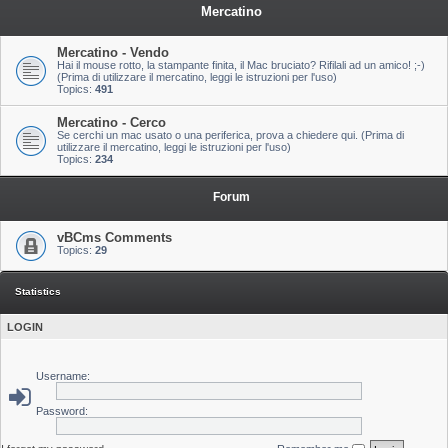
Mercatino
Mercatino - Vendo
Hai il mouse rotto, la stampante finita, il Mac bruciato? Rifilali ad un amico! ;-)
(Prima di utilizzare il mercatino, leggi le istruzioni per l'uso)
Topics:
491
Mercatino - Cerco
Se cerchi un mac usato o una periferica, prova a chiedere qui. (Prima di
utilizzare il mercatino, leggi le istruzioni per l'uso)
Topics:
234
Forum
vBCms Comments
Topics:
29
Statistics
LOGIN
Username:
Password: