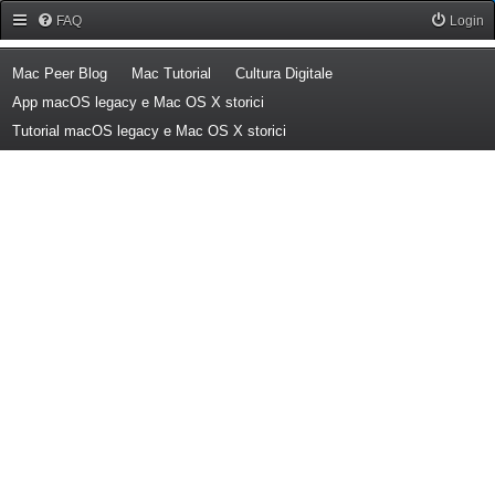
Forum Mac Peer
FAQ
Login
(Opens a new tab)
(Opens a new tab)
(Opens a new tab)
Mac Peer Blog
Mac Tutorial
Cultura Digitale
(Opens a new tab)
App macOS legacy e Mac OS X storici
(Opens a new tab)
Tutorial macOS legacy e Mac OS X storici