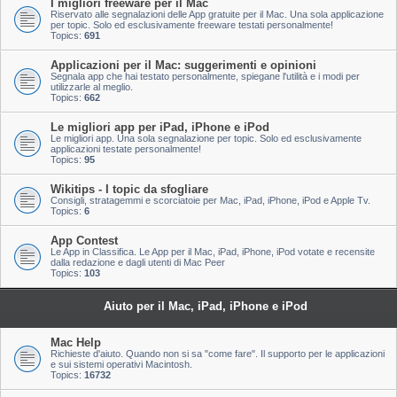
I migliori freeware per il Mac
Riservato alle segnalazioni delle App gratuite per il Mac. Una sola applicazione
per topic. Solo ed esclusivamente freeware testati personalmente!
Topics:
691
Applicazioni per il Mac: suggerimenti e opinioni
Segnala app che hai testato personalmente, spiegane l'utilità e i modi per
utilizzarle al meglio.
Topics:
662
Le migliori app per iPad, iPhone e iPod
Le migliori app. Una sola segnalazione per topic. Solo ed esclusivamente
applicazioni testate personalmente!
Topics:
95
Wikitips - I topic da sfogliare
Consigli, stratagemmi e scorciatoie per Mac, iPad, iPhone, iPod e Apple Tv.
Topics:
6
App Contest
Le App in Classifica. Le App per il Mac, iPad, iPhone, iPod votate e recensite
dalla redazione e dagli utenti di Mac Peer
Topics:
103
Aiuto per il Mac, iPad, iPhone e iPod
Mac Help
Richieste d'aiuto. Quando non si sa "come fare". Il supporto per le applicazioni
e sui sistemi operativi Macintosh.
Topics:
16732