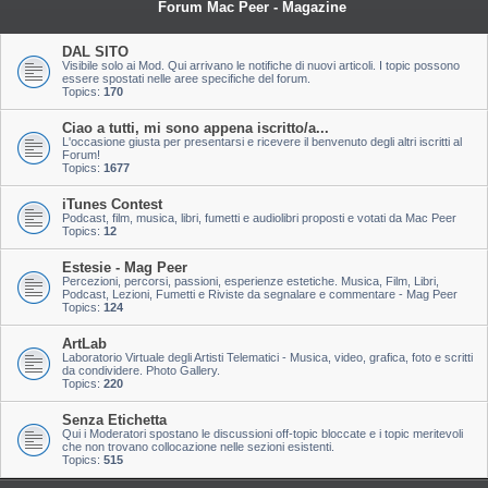
Forum Mac Peer - Magazine
DAL SITO
Visibile solo ai Mod. Qui arrivano le notifiche di nuovi articoli. I topic possono
essere spostati nelle aree specifiche del forum.
Topics:
170
Ciao a tutti, mi sono appena iscritto/a...
L'occasione giusta per presentarsi e ricevere il benvenuto degli altri iscritti al
Forum!
Topics:
1677
iTunes Contest
Podcast, film, musica, libri, fumetti e audiolibri proposti e votati da Mac Peer
Topics:
12
Estesie - Mag Peer
Percezioni, percorsi, passioni, esperienze estetiche. Musica, Film, Libri,
Podcast, Lezioni, Fumetti e Riviste da segnalare e commentare - Mag Peer
Topics:
124
ArtLab
Laboratorio Virtuale degli Artisti Telematici - Musica, video, grafica, foto e scritti
da condividere. Photo Gallery.
Topics:
220
Senza Etichetta
Qui i Moderatori spostano le discussioni off-topic bloccate e i topic meritevoli
che non trovano collocazione nelle sezioni esistenti.
Topics:
515