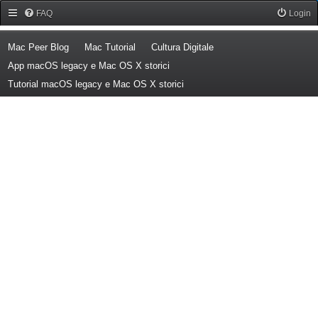
Forum Mac Peer
FAQ
Login
(Opens a new tab)
(Opens a new tab)
(Opens a new tab)
Mac Peer Blog
Mac Tutorial
Cultura Digitale
(Opens a new tab)
App macOS legacy e Mac OS X storici
(Opens a new tab)
Tutorial macOS legacy e Mac OS X storici