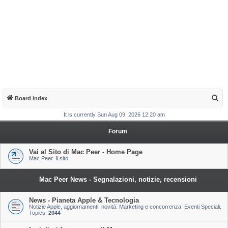
S
Board index
e
It is currently Sun Aug 09, 2026 12:20 am
a
Forum
r
c
Vai al Sito di Mac Peer - Home Page
Mac Peer. Il sito
h
Mac Peer News - Segnalazioni, notizie, recensioni
News - Pianeta Apple & Tecnologia
Notizie Apple, aggiornamenti, novità. Marketing e concorrenza. Eventi Speciali.
Topics:
2044