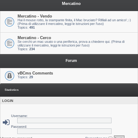
Mercatino
Mercatino - Vendo
Hai il mouse rotto, la stampante finita, il Mac bruciato? Rifilali ad un amico! ;-)
(Prima di utilizzare il mercatino, leggi le istruzioni per l'uso)
Topics:
491
Mercatino - Cerco
Se cerchi un mac usato o una periferica, prova a chiedere qui. (Prima di
utilizzare il mercatino, leggi le istruzioni per l'uso)
Topics:
234
Forum
vBCms Comments
Topics:
29
Statistics
LOGIN
Username:
Password: