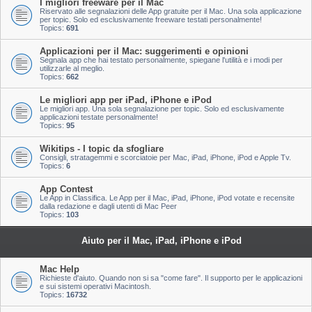
I migliori freeware per il Mac
Riservato alle segnalazioni delle App gratuite per il Mac. Una sola applicazione
per topic. Solo ed esclusivamente freeware testati personalmente!
Topics:
691
Applicazioni per il Mac: suggerimenti e opinioni
Segnala app che hai testato personalmente, spiegane l'utilità e i modi per
utilizzarle al meglio.
Topics:
662
Le migliori app per iPad, iPhone e iPod
Le migliori app. Una sola segnalazione per topic. Solo ed esclusivamente
applicazioni testate personalmente!
Topics:
95
Wikitips - I topic da sfogliare
Consigli, stratagemmi e scorciatoie per Mac, iPad, iPhone, iPod e Apple Tv.
Topics:
6
App Contest
Le App in Classifica. Le App per il Mac, iPad, iPhone, iPod votate e recensite
dalla redazione e dagli utenti di Mac Peer
Topics:
103
Aiuto per il Mac, iPad, iPhone e iPod
Mac Help
Richieste d'aiuto. Quando non si sa "come fare". Il supporto per le applicazioni
e sui sistemi operativi Macintosh.
Topics:
16732