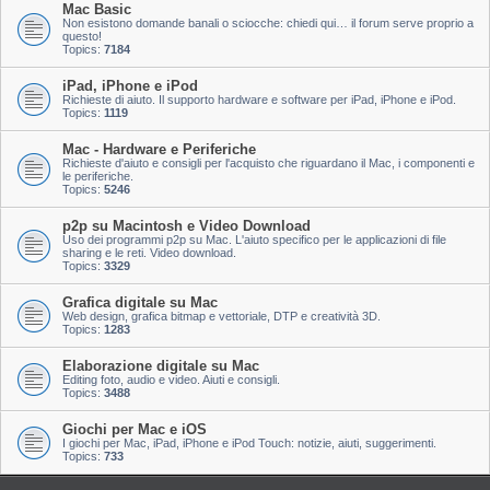
Mac Basic
Non esistono domande banali o sciocche: chiedi qui… il forum serve proprio a
questo!
Topics:
7184
iPad, iPhone e iPod
Richieste di aiuto. Il supporto hardware e software per iPad, iPhone e iPod.
Topics:
1119
Mac - Hardware e Periferiche
Richieste d'aiuto e consigli per l'acquisto che riguardano il Mac, i componenti e
le periferiche.
Topics:
5246
p2p su Macintosh e Video Download
Uso dei programmi p2p su Mac. L'aiuto specifico per le applicazioni di file
sharing e le reti. Video download.
Topics:
3329
Grafica digitale su Mac
Web design, grafica bitmap e vettoriale, DTP e creatività 3D.
Topics:
1283
Elaborazione digitale su Mac
Editing foto, audio e video. Aiuti e consigli.
Topics:
3488
Giochi per Mac e iOS
I giochi per Mac, iPad, iPhone e iPod Touch: notizie, aiuti, suggerimenti.
Topics:
733