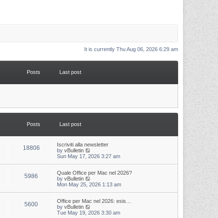
It is currently Thu Aug 06, 2026 6:29 am
Posts
Last post
Posts
Last post
L
Iscriviti alla newsletter
P
18806
a
V
by
vBulletin
s
i
Sun May 17, 2026 3:27 am
o
t
e
p
w
s
L
Quale Office per Mac nel 2026?
o
t
P
5986
a
V
by
vBulletin
s
h
s
i
Mon May 25, 2026 1:13 am
t
t
e
o
t
e
l
p
w
a
s
s
L
Office per Mac nel 2026: esis…
o
t
t
P
5600
a
V
by
vBulletin
s
h
e
s
i
Tue May 19, 2026 3:30 am
t
t
e
s
o
t
e