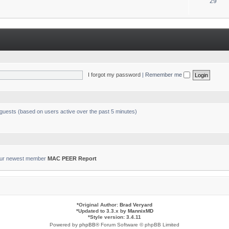
T
29
s
o
p
i
c
s
I forgot my password
|
Remember me
 guests (based on users active over the past 5 minutes)
ur newest member
MAC PEER Report
*
Original Author:
Brad Veryard
*
Updated to 3.3.x by
MannixMD
*
Style version: 3.4.11
Powered by
phpBB
® Forum Software © phpBB Limited