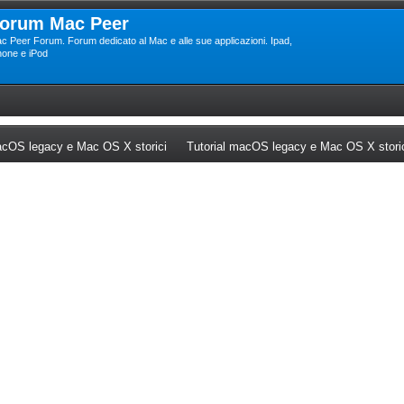
orum Mac Peer
c Peer Forum. Forum dedicato al Mac e alle sue applicazioni. Ipad,
hone e iPod
ew tab)
(Opens a new tab)
cOS legacy e Mac OS X storici
Tutorial macOS legacy e Mac OS X stori