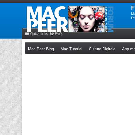
F
Ma
iP
Quick links
FAQ
(Opens a new tab)
(Opens a new tab)
(Opens a n
Mac Peer Blog
Mac Tutorial
Cultura Digitale
App ma