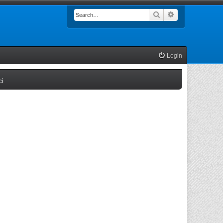
Search
Advanced searc
Login
(Opens a new tab)
ci