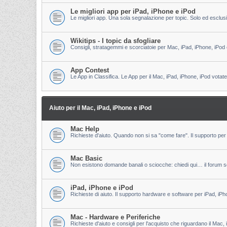
Le migliori app per iPad, iPhone e iPod
Le migliori app. Una sola segnalazione per topic. Solo ed esclu
Wikitips - I topic da sfogliare
Consigli, stratagemmi e scorciatoie per Mac, iPad, iPhone, iPod 
App Contest
Le App in Classifica. Le App per il Mac, iPad, iPhone, iPod votate
Aiuto per il Mac, iPad, iPhone e iPod
Mac Help
Richieste d'aiuto. Quando non si sa "come fare". Il supporto per 
Mac Basic
Non esistono domande banali o sciocche: chiedi qui… il forum s
iPad, iPhone e iPod
Richieste di aiuto. Il supporto hardware e software per iPad, iPh
Mac - Hardware e Periferiche
Richieste d'aiuto e consigli per l'acquisto che riguardano il Mac, 