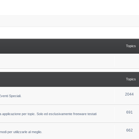
Topics
Topics
T
2044
venti Speciali.
o
p
T
691
la applicazione per topic. Solo ed esclusivamente freeware testati
i
o
c
p
T
662
odi per utilizzarle al meglio.
s
i
o