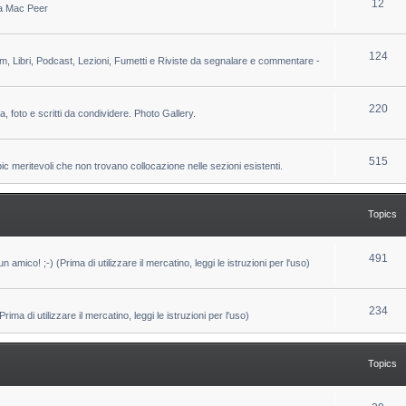
T
12
 da Mac Peer
s
i
o
c
p
T
124
lm, Libri, Podcast, Lezioni, Fumetti e Riviste da segnalare e commentare -
s
i
o
c
p
T
220
ca, foto e scritti da condividere. Photo Gallery.
s
i
o
c
p
T
515
pic meritevoli che non trovano collocazione nelle sezioni esistenti.
s
i
o
c
p
Topics
s
i
c
T
491
un amico! ;-) (Prima di utilizzare il mercatino, leggi le istruzioni per l'uso)
s
o
p
T
234
ma di utilizzare il mercatino, leggi le istruzioni per l'uso)
i
o
c
p
Topics
s
i
c