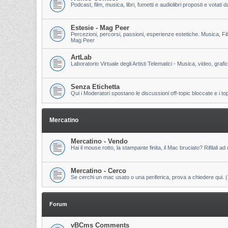
Podcast, film, musica, libri, fumetti e audiolibri proposti e votati
Estesie - Mag Peer
Percezioni, percorsi, passioni, esperienze estetiche. Musica, Fi
Mag Peer
ArtLab
Laboratorio Virtuale degli Artisti Telematici - Musica, video, grafi
Senza Etichetta
Qui i Moderatori spostano le discussioni off-topic bloccate e i to
Mercatino
Mercatino - Vendo
Hai il mouse rotto, la stampante finita, il Mac bruciato? Rifilali ad 
Mercatino - Cerco
Se cerchi un mac usato o una periferica, prova a chiedere qui. (Pri
Forum
vBCms Comments