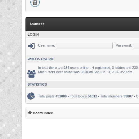
Statistics
LOGIN
Username:
Password:
WHO IS ONLINE
In total there are
234
users online :: 4 registered, 0 hidden and 230
Most users ever online was
3330
on Sat Jun 13, 2026 3:29 am
STATISTICS
Total posts
431006
• Total topics
51012
• Total members
33807
• O
Board index