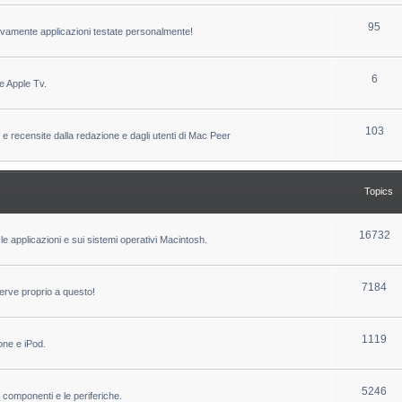
c
p
T
95
sivamente applicazioni testate personalmente!
s
i
o
c
p
T
6
e Apple Tv.
s
i
o
c
p
T
103
 e recensite dalla redazione e dagli utenti di Mac Peer
s
i
o
c
p
Topics
s
i
c
T
16732
le applicazioni e sui sistemi operativi Macintosh.
s
o
p
T
7184
erve proprio a questo!
i
o
c
p
T
1119
one e iPod.
s
i
o
c
p
T
5246
i componenti e le periferiche.