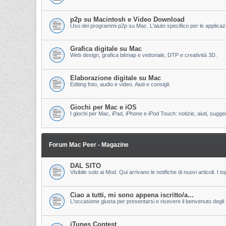
p2p su Macintosh e Video Download
Uso dei programmi p2p su Mac. L'aiuto specifico per le applicazion
Grafica digitale su Mac
Web design, grafica bitmap e vettoriale, DTP e creatività 3D.
Elaborazione digitale su Mac
Editing foto, audio e video. Aiuti e consigli.
Giochi per Mac e iOS
I giochi per Mac, iPad, iPhone e iPod Touch: notizie, aiuti, sugge
Forum Mac Peer - Magazine
DAL SITO
Visibile solo ai Mod. Qui arrivano le notifiche di nuovi articoli. 
Ciao a tutti, mi sono appena iscritto/a...
L'occasione giusta per presentarsi e ricevere il benvenuto degli al
iTunes Contest