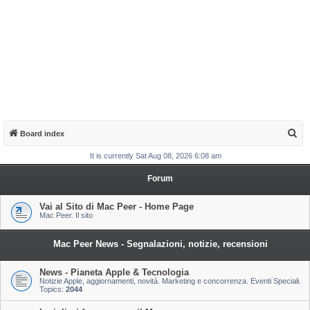
S
Board index
e
It is currently Sat Aug 08, 2026 6:08 am
a
Forum
r
c
Vai al Sito di Mac Peer - Home Page
Mac Peer. Il sito
h
Mac Peer News - Segnalazioni, notizie, recensioni
News - Pianeta Apple & Tecnologia
Notizie Apple, aggiornamenti, novità. Marketing e concorrenza. Eventi Speciali.
Topics:
2044