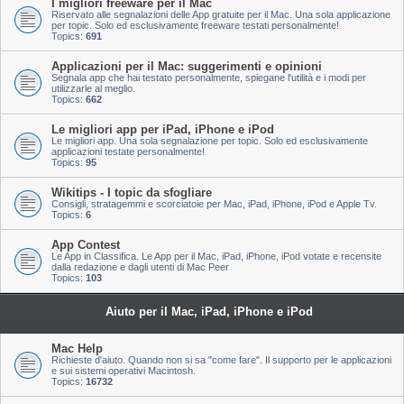
I migliori freeware per il Mac
Riservato alle segnalazioni delle App gratuite per il Mac. Una sola applicazione
per topic. Solo ed esclusivamente freeware testati personalmente!
Topics:
691
Applicazioni per il Mac: suggerimenti e opinioni
Segnala app che hai testato personalmente, spiegane l'utilità e i modi per
utilizzarle al meglio.
Topics:
662
Le migliori app per iPad, iPhone e iPod
Le migliori app. Una sola segnalazione per topic. Solo ed esclusivamente
applicazioni testate personalmente!
Topics:
95
Wikitips - I topic da sfogliare
Consigli, stratagemmi e scorciatoie per Mac, iPad, iPhone, iPod e Apple Tv.
Topics:
6
App Contest
Le App in Classifica. Le App per il Mac, iPad, iPhone, iPod votate e recensite
dalla redazione e dagli utenti di Mac Peer
Topics:
103
Aiuto per il Mac, iPad, iPhone e iPod
Mac Help
Richieste d'aiuto. Quando non si sa "come fare". Il supporto per le applicazioni
e sui sistemi operativi Macintosh.
Topics:
16732