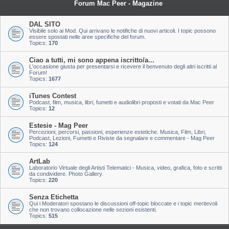
Forum Mac Peer - Magazine
DAL SITO
Visibile solo ai Mod. Qui arrivano le notifiche di nuovi articoli. I topic possono
essere spostati nelle aree specifiche del forum.
Topics:
170
Ciao a tutti, mi sono appena iscritto/a...
L'occasione giusta per presentarsi e ricevere il benvenuto degli altri iscritti al
Forum!
Topics:
1677
iTunes Contest
Podcast, film, musica, libri, fumetti e audiolibri proposti e votati da Mac Peer
Topics:
12
Estesie - Mag Peer
Percezioni, percorsi, passioni, esperienze estetiche. Musica, Film, Libri,
Podcast, Lezioni, Fumetti e Riviste da segnalare e commentare - Mag Peer
Topics:
124
ArtLab
Laboratorio Virtuale degli Artisti Telematici - Musica, video, grafica, foto e scritti
da condividere. Photo Gallery.
Topics:
220
Senza Etichetta
Qui i Moderatori spostano le discussioni off-topic bloccate e i topic meritevoli
che non trovano collocazione nelle sezioni esistenti.
Topics:
515