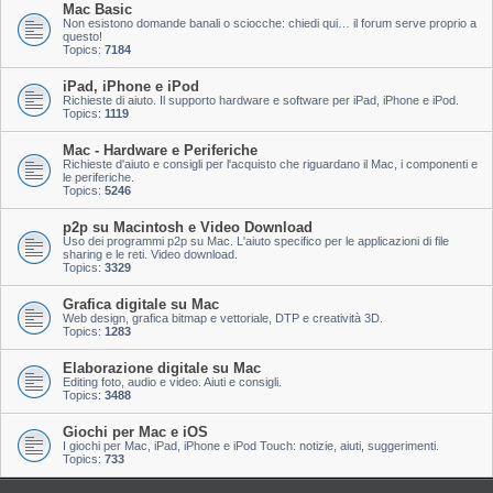
Mac Basic
Non esistono domande banali o sciocche: chiedi qui… il forum serve proprio a
questo!
Topics:
7184
iPad, iPhone e iPod
Richieste di aiuto. Il supporto hardware e software per iPad, iPhone e iPod.
Topics:
1119
Mac - Hardware e Periferiche
Richieste d'aiuto e consigli per l'acquisto che riguardano il Mac, i componenti e
le periferiche.
Topics:
5246
p2p su Macintosh e Video Download
Uso dei programmi p2p su Mac. L'aiuto specifico per le applicazioni di file
sharing e le reti. Video download.
Topics:
3329
Grafica digitale su Mac
Web design, grafica bitmap e vettoriale, DTP e creatività 3D.
Topics:
1283
Elaborazione digitale su Mac
Editing foto, audio e video. Aiuti e consigli.
Topics:
3488
Giochi per Mac e iOS
I giochi per Mac, iPad, iPhone e iPod Touch: notizie, aiuti, suggerimenti.
Topics:
733