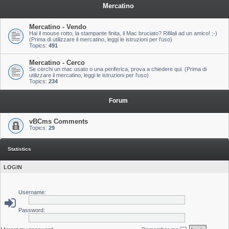
Mercatino
Mercatino - Vendo
Hai il mouse rotto, la stampante finita, il Mac bruciato? Rifilali ad un amico! ;-)
(Prima di utilizzare il mercatino, leggi le istruzioni per l'uso)
Topics:
491
Mercatino - Cerco
Se cerchi un mac usato o una periferica, prova a chiedere qui. (Prima di
utilizzare il mercatino, leggi le istruzioni per l'uso)
Topics:
234
Forum
vBCms Comments
Topics:
29
Statistics
LOGIN
Username:
Password: