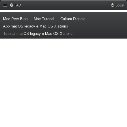
Forum Mac Peer
FAQ
Login
(Opens a new tab)
(Opens a new tab)
(Opens a new tab)
Mac Peer Blog
Mac Tutorial
Cultura Digitale
(Opens a new tab)
App macOS legacy e Mac OS X storici
(Opens a new tab)
Tutorial macOS legacy e Mac OS X storici