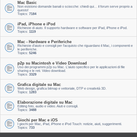
Mac Basic
Non esistono domande banali o sciocche: chiedi qui… il forum serve proprio a
questo!
Topics:
7184
iPad, iPhone e iPod
Richieste di aiuto. Il supporto hardware e software per iPad, iPhone e iPod.
Topics:
1119
Mac - Hardware e Periferiche
Richieste d'aiuto e consigli per l'acquisto che riguardano il Mac, i componenti e
le periferiche.
Topics:
5246
p2p su Macintosh e Video Download
Uso dei programmi p2p su Mac. L'aiuto specifico per le applicazioni di file
sharing e le reti. Video download.
Topics:
3329
Grafica digitale su Mac
Web design, grafica bitmap e vettoriale, DTP e creatività 3D.
Topics:
1283
Elaborazione digitale su Mac
Editing foto, audio e video. Aiuti e consigli.
Topics:
3488
Giochi per Mac e iOS
I giochi per Mac, iPad, iPhone e iPod Touch: notizie, aiuti, suggerimenti.
Topics:
733