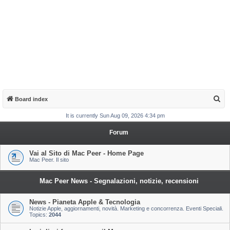
S
Board index
e
It is currently Sun Aug 09, 2026 4:34 pm
a
Forum
r
c
Vai al Sito di Mac Peer - Home Page
Mac Peer. Il sito
h
Mac Peer News - Segnalazioni, notizie, recensioni
News - Pianeta Apple & Tecnologia
Notizie Apple, aggiornamenti, novità. Marketing e concorrenza. Eventi Speciali.
Topics:
2044