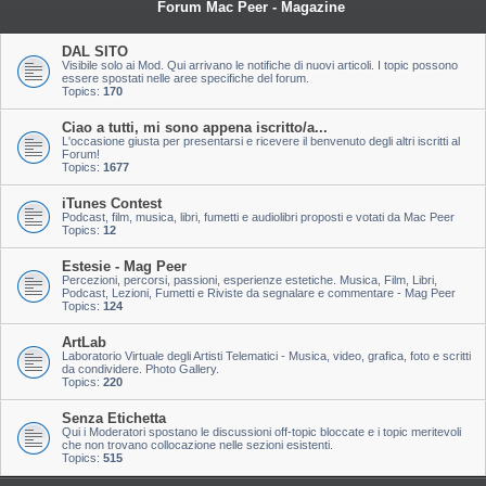
Forum Mac Peer - Magazine
DAL SITO
Visibile solo ai Mod. Qui arrivano le notifiche di nuovi articoli. I topic possono
essere spostati nelle aree specifiche del forum.
Topics:
170
Ciao a tutti, mi sono appena iscritto/a...
L'occasione giusta per presentarsi e ricevere il benvenuto degli altri iscritti al
Forum!
Topics:
1677
iTunes Contest
Podcast, film, musica, libri, fumetti e audiolibri proposti e votati da Mac Peer
Topics:
12
Estesie - Mag Peer
Percezioni, percorsi, passioni, esperienze estetiche. Musica, Film, Libri,
Podcast, Lezioni, Fumetti e Riviste da segnalare e commentare - Mag Peer
Topics:
124
ArtLab
Laboratorio Virtuale degli Artisti Telematici - Musica, video, grafica, foto e scritti
da condividere. Photo Gallery.
Topics:
220
Senza Etichetta
Qui i Moderatori spostano le discussioni off-topic bloccate e i topic meritevoli
che non trovano collocazione nelle sezioni esistenti.
Topics:
515