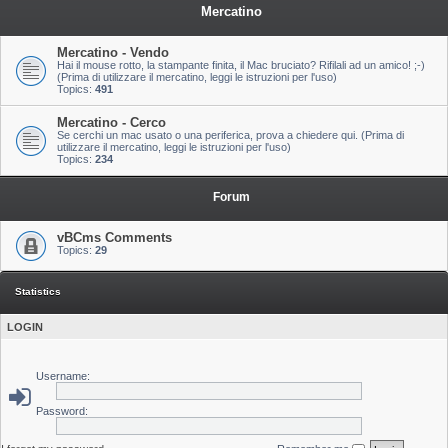
Mercatino
Mercatino - Vendo
Hai il mouse rotto, la stampante finita, il Mac bruciato? Rifilali ad un amico! ;-)
(Prima di utilizzare il mercatino, leggi le istruzioni per l'uso)
Topics:
491
Mercatino - Cerco
Se cerchi un mac usato o una periferica, prova a chiedere qui. (Prima di
utilizzare il mercatino, leggi le istruzioni per l'uso)
Topics:
234
Forum
vBCms Comments
Topics:
29
Statistics
LOGIN
Username:
Password: