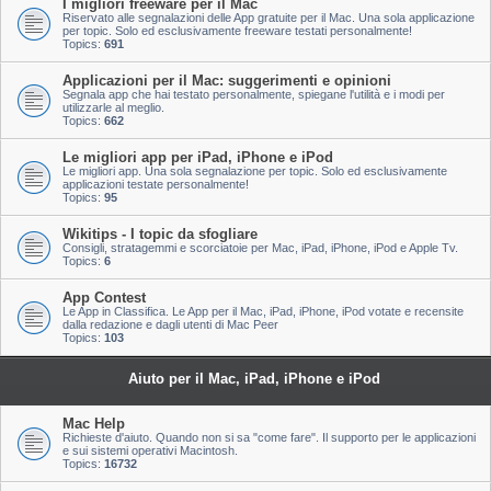
I migliori freeware per il Mac
Riservato alle segnalazioni delle App gratuite per il Mac. Una sola applicazione
per topic. Solo ed esclusivamente freeware testati personalmente!
Topics:
691
Applicazioni per il Mac: suggerimenti e opinioni
Segnala app che hai testato personalmente, spiegane l'utilità e i modi per
utilizzarle al meglio.
Topics:
662
Le migliori app per iPad, iPhone e iPod
Le migliori app. Una sola segnalazione per topic. Solo ed esclusivamente
applicazioni testate personalmente!
Topics:
95
Wikitips - I topic da sfogliare
Consigli, stratagemmi e scorciatoie per Mac, iPad, iPhone, iPod e Apple Tv.
Topics:
6
App Contest
Le App in Classifica. Le App per il Mac, iPad, iPhone, iPod votate e recensite
dalla redazione e dagli utenti di Mac Peer
Topics:
103
Aiuto per il Mac, iPad, iPhone e iPod
Mac Help
Richieste d'aiuto. Quando non si sa "come fare". Il supporto per le applicazioni
e sui sistemi operativi Macintosh.
Topics:
16732