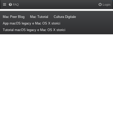
Forum Mac Peer
FAQ
Login
(Opens a new tab)
(Opens a new tab)
(Opens a new tab)
Mac Peer Blog
Mac Tutorial
Cultura Digitale
(Opens a new tab)
App macOS legacy e Mac OS X storici
(Opens a new tab)
Tutorial macOS legacy e Mac OS X storici