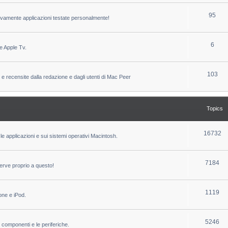
c
p
T
95
sivamente applicazioni testate personalmente!
s
i
o
c
p
T
6
e Apple Tv.
s
i
o
c
p
T
103
 e recensite dalla redazione e dagli utenti di Mac Peer
s
i
o
c
p
Topics
s
i
c
T
16732
le applicazioni e sui sistemi operativi Macintosh.
s
o
p
T
7184
erve proprio a questo!
i
o
c
p
T
1119
one e iPod.
s
i
o
c
p
T
5246
i componenti e le periferiche.