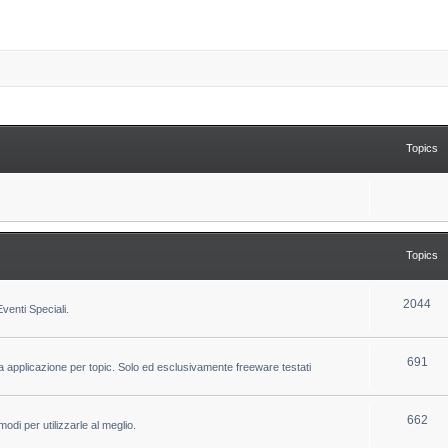
Topics
Topics
T
2044
venti Speciali.
o
p
T
691
la applicazione per topic. Solo ed esclusivamente freeware testati
i
o
c
p
T
662
odi per utilizzarle al meglio.
s
i
o