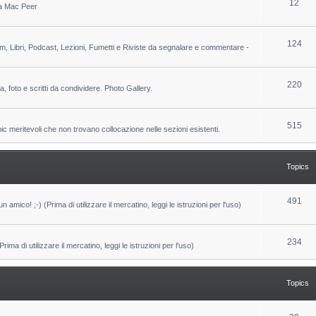
T
12
 da Mac Peer
s
i
o
c
p
T
124
lm, Libri, Podcast, Lezioni, Fumetti e Riviste da segnalare e commentare -
s
i
o
c
p
T
220
ca, foto e scritti da condividere. Photo Gallery.
s
i
o
c
p
T
515
pic meritevoli che non trovano collocazione nelle sezioni esistenti.
s
i
o
c
p
Topics
s
i
c
T
491
un amico! ;-) (Prima di utilizzare il mercatino, leggi le istruzioni per l'uso)
s
o
p
T
234
ma di utilizzare il mercatino, leggi le istruzioni per l'uso)
i
o
c
p
Topics
s
i
c