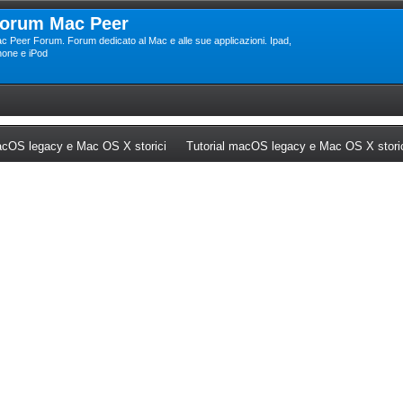
orum Mac Peer
c Peer Forum. Forum dedicato al Mac e alle sue applicazioni. Ipad,
hone e iPod
ew tab)
(Opens a new tab)
cOS legacy e Mac OS X storici
Tutorial macOS legacy e Mac OS X stori