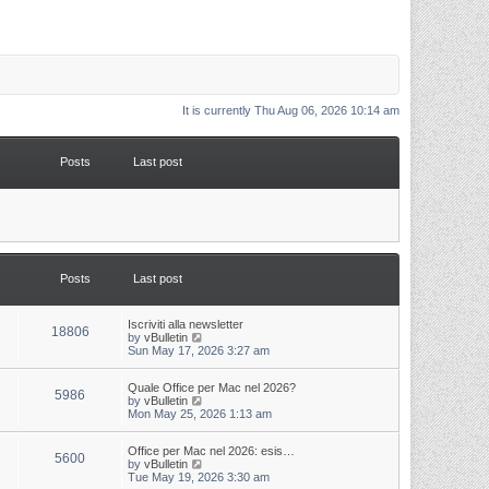
It is currently Thu Aug 06, 2026 10:14 am
Posts
Last post
Posts
Last post
L
Iscriviti alla newsletter
P
18806
a
V
by
vBulletin
s
i
Sun May 17, 2026 3:27 am
o
t
e
p
w
s
L
Quale Office per Mac nel 2026?
o
t
P
5986
a
V
by
vBulletin
s
h
s
i
Mon May 25, 2026 1:13 am
t
t
e
o
t
e
l
p
w
a
s
s
L
Office per Mac nel 2026: esis…
o
t
t
P
5600
a
V
by
vBulletin
s
h
e
s
i
Tue May 19, 2026 3:30 am
t
t
e
s
o
t
e