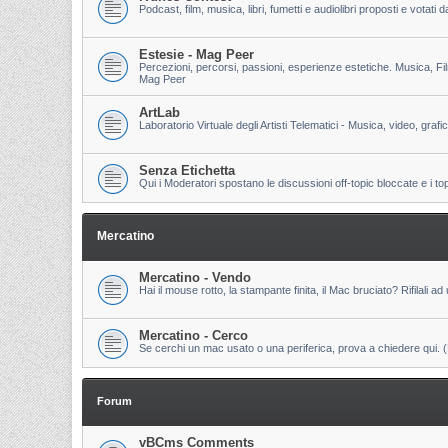
Podcast, film, musica, libri, fumetti e audiolibri proposti e votati
Estesie - Mag Peer
Percezioni, percorsi, passioni, esperienze estetiche. Musica, Fi
Mag Peer
ArtLab
Laboratorio Virtuale degli Artisti Telematici - Musica, video, grafi
Senza Etichetta
Qui i Moderatori spostano le discussioni off-topic bloccate e i to
Mercatino
Mercatino - Vendo
Hai il mouse rotto, la stampante finita, il Mac bruciato? Rifilali ad 
Mercatino - Cerco
Se cerchi un mac usato o una periferica, prova a chiedere qui. (Pri
Forum
vBCms Comments