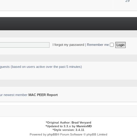
T
29
s
o
p
i
c
s
I forgot my password
|
Remember me
 guests (based on users active over the past 5 minutes)
ur newest member
MAC PEER Report
*
Original Author:
Brad Veryard
*
Updated to 3.3.x by
MannixMD
*
Style version: 3.4.11
Powered by
phpBB
® Forum Software © phpBB Limited