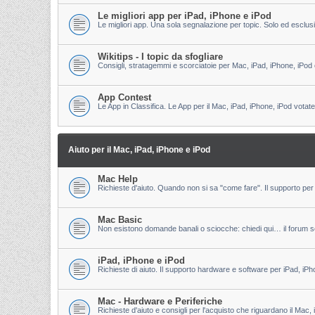
Le migliori app per iPad, iPhone e iPod
Le migliori app. Una sola segnalazione per topic. Solo ed esclu
Wikitips - I topic da sfogliare
Consigli, stratagemmi e scorciatoie per Mac, iPad, iPhone, iPod 
App Contest
Le App in Classifica. Le App per il Mac, iPad, iPhone, iPod votate
Aiuto per il Mac, iPad, iPhone e iPod
Mac Help
Richieste d'aiuto. Quando non si sa "come fare". Il supporto per 
Mac Basic
Non esistono domande banali o sciocche: chiedi qui… il forum s
iPad, iPhone e iPod
Richieste di aiuto. Il supporto hardware e software per iPad, iPh
Mac - Hardware e Periferiche
Richieste d'aiuto e consigli per l'acquisto che riguardano il Mac, 