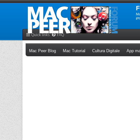
F
Ma
iP
Quick links
FAQ
(Opens a new tab)
(Opens a new tab)
(Opens a n
Mac Peer Blog
Mac Tutorial
Cultura Digitale
App ma