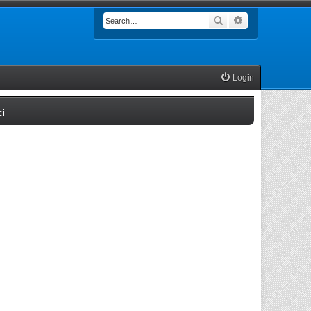
Search
Advanced searc
Login
(Opens a new tab)
ci