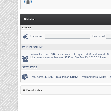
Statistics
LOGIN
Username:
Password:
WHO IS ONLINE
In total there are
604
users online :: 4 registered, 0 hidden and 600
Most users ever online was
3330
on Sat Jun 13, 2026 3:29 am
STATISTICS
Total posts
431006
• Total topics
51012
• Total members
33807
• O
Board index