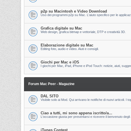
p2p su Macintosh e Video Download
Uso dei programmi p2p su Mac. L'aiuto specifico per le applicazion
Grafica digitale su Mac
Web design, grafica bitmap e vettoriale, DTP e creatività 3D.
Elaborazione digitale su Mac
Editing foto, audio e video. Aiuti e consigli.
Giochi per Mac e iOS
I giochi per Mac, iPad, iPhone e iPod Touch: notizie, aiuti, sugge
Forum Mac Peer - Magazine
DAL SITO
Visibile solo ai Mod. Qui arrivano le notifiche di nuovi articoli. 
Ciao a tutti, mi sono appena iscritto/a...
L'occasione giusta per presentarsi e ricevere il benvenuto degli al
iTunes Contest