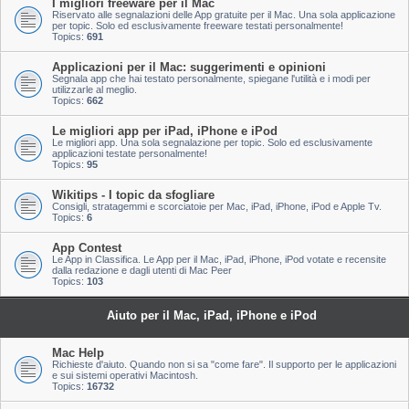
I migliori freeware per il Mac
Riservato alle segnalazioni delle App gratuite per il Mac. Una sola applicazione
per topic. Solo ed esclusivamente freeware testati personalmente!
Topics:
691
Applicazioni per il Mac: suggerimenti e opinioni
Segnala app che hai testato personalmente, spiegane l'utilità e i modi per
utilizzarle al meglio.
Topics:
662
Le migliori app per iPad, iPhone e iPod
Le migliori app. Una sola segnalazione per topic. Solo ed esclusivamente
applicazioni testate personalmente!
Topics:
95
Wikitips - I topic da sfogliare
Consigli, stratagemmi e scorciatoie per Mac, iPad, iPhone, iPod e Apple Tv.
Topics:
6
App Contest
Le App in Classifica. Le App per il Mac, iPad, iPhone, iPod votate e recensite
dalla redazione e dagli utenti di Mac Peer
Topics:
103
Aiuto per il Mac, iPad, iPhone e iPod
Mac Help
Richieste d'aiuto. Quando non si sa "come fare". Il supporto per le applicazioni
e sui sistemi operativi Macintosh.
Topics:
16732