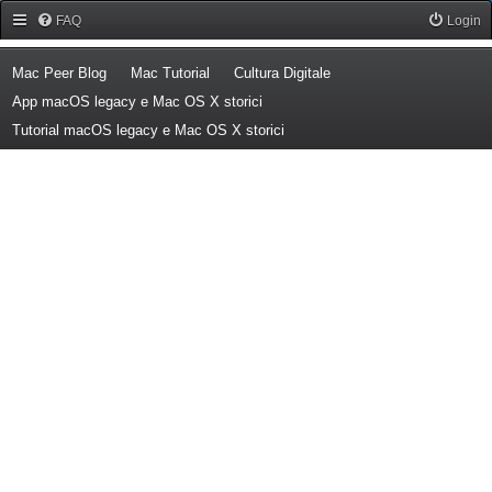
Forum Mac Peer
FAQ
Login
(Opens a new tab)
(Opens a new tab)
(Opens a new tab)
Mac Peer Blog
Mac Tutorial
Cultura Digitale
(Opens a new tab)
App macOS legacy e Mac OS X storici
(Opens a new tab)
Tutorial macOS legacy e Mac OS X storici