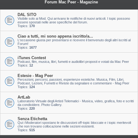
Forum Mac Peer - Magazine
DAL SITO
Visibile solo ai Mod. Qui arrivano le notifiche di nuovi articoli. I topic possono
essere spostati nelle aree specifiche del forum.
Topics:
170
Ciao a tutti, mi sono appena iscritto/a...
L'occasione giusta per presentarsi e ricevere il benvenuto degli altri iscritti al
Forum!
Topics:
1677
iTunes Contest
Podcast, film, musica, libri, fumetti e audiolibri proposti e votati da Mac Peer
Topics:
12
Estesie - Mag Peer
Percezioni, percorsi, passioni, esperienze estetiche. Musica, Film, Libri,
Podcast, Lezioni, Fumetti e Riviste da segnalare e commentare - Mag Peer
Topics:
124
ArtLab
Laboratorio Virtuale degli Artisti Telematici - Musica, video, grafica, foto e scritti
da condividere. Photo Gallery.
Topics:
220
Senza Etichetta
Qui i Moderatori spostano le discussioni off-topic bloccate e i topic meritevoli
che non trovano collocazione nelle sezioni esistenti.
Topics:
515