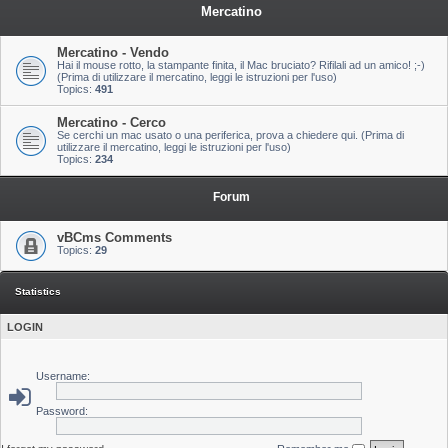
Mercatino
Mercatino - Vendo
Hai il mouse rotto, la stampante finita, il Mac bruciato? Rifilali ad un amico! ;-)
(Prima di utilizzare il mercatino, leggi le istruzioni per l'uso)
Topics:
491
Mercatino - Cerco
Se cerchi un mac usato o una periferica, prova a chiedere qui. (Prima di
utilizzare il mercatino, leggi le istruzioni per l'uso)
Topics:
234
Forum
vBCms Comments
Topics:
29
Statistics
LOGIN
Username:
Password: