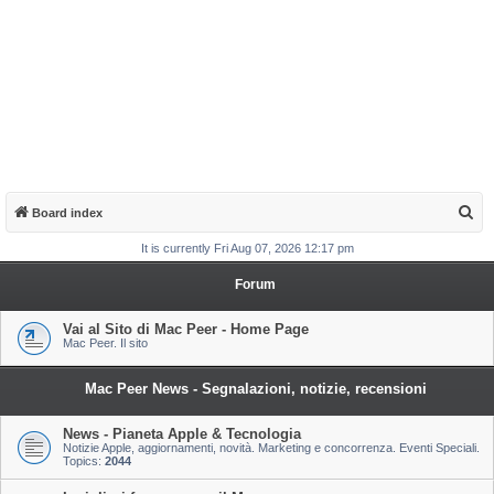
S
Board index
e
It is currently Fri Aug 07, 2026 12:17 pm
a
Forum
r
c
Vai al Sito di Mac Peer - Home Page
Mac Peer. Il sito
h
Mac Peer News - Segnalazioni, notizie, recensioni
News - Pianeta Apple & Tecnologia
Notizie Apple, aggiornamenti, novità. Marketing e concorrenza. Eventi Speciali.
Topics:
2044