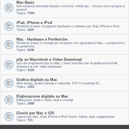
Mac Basic
Non esistono domande banali o sciocche: chiedi qui… il forum serve proprio a
questo!
Topics:
7184
iPad, iPhone e iPod
Richieste di aiuto. Il supporto hardware e software per iPad, iPhone e iPod.
Topics:
1119
Mac - Hardware e Periferiche
Richieste d'aiuto e consigli per l'acquisto che riguardano il Mac, i componenti e
le periferiche.
Topics:
5246
p2p su Macintosh e Video Download
Uso dei programmi p2p su Mac. L'aiuto specifico per le applicazioni di file
sharing e le reti. Video download.
Topics:
3329
Grafica digitale su Mac
Web design, grafica bitmap e vettoriale, DTP e creatività 3D.
Topics:
1283
Elaborazione digitale su Mac
Editing foto, audio e video. Aiuti e consigli.
Topics:
3488
Giochi per Mac e iOS
I giochi per Mac, iPad, iPhone e iPod Touch: notizie, aiuti, suggerimenti.
Topics:
733