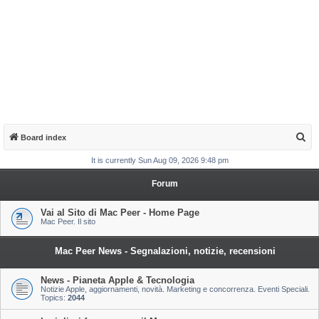
S
Board index
e
It is currently Sun Aug 09, 2026 9:48 pm
a
Forum
r
c
Vai al Sito di Mac Peer - Home Page
Mac Peer. Il sito
h
Mac Peer News - Segnalazioni, notizie, recensioni
News - Pianeta Apple & Tecnologia
Notizie Apple, aggiornamenti, novità. Marketing e concorrenza. Eventi Speciali.
Topics:
2044