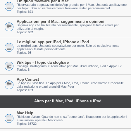
I migliori freeware per il Mac
Riservato alle segnalazioni delle App gratuite per il Mac. Una sola applicazione
per topic. Solo ed esclusivamente freeware testati personalmente!
Topics:
691
Applicazioni per il Mac: suggerimenti e opinioni
Segnala app che hai testato personalmente, spiegane l'utilità e i modi per
utilizzarle al meglio.
Topics:
662
Le migliori app per iPad, iPhone e iPod
Le migliori app. Una sola segnalazione per topic. Solo ed esclusivamente
applicazioni testate personalmente!
Topics:
95
Wikitips - I topic da sfogliare
Consigli, stratagemmi e scorciatoie per Mac, iPad, iPhone, iPod e Apple Tv.
Topics:
6
App Contest
Le App in Classifica. Le App per il Mac, iPad, iPhone, iPod votate e recensite
dalla redazione e dagli utenti di Mac Peer
Topics:
103
Aiuto per il Mac, iPad, iPhone e iPod
Mac Help
Richieste d'aiuto. Quando non si sa "come fare". Il supporto per le applicazioni
e sui sistemi operativi Macintosh.
Topics:
16732