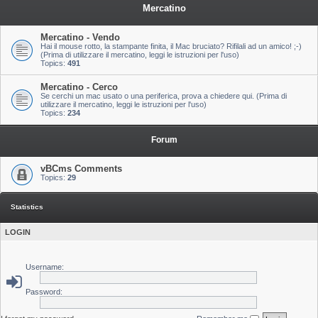
Mercatino
Mercatino - Vendo
Hai il mouse rotto, la stampante finita, il Mac bruciato? Rifilali ad un amico! ;-)
(Prima di utilizzare il mercatino, leggi le istruzioni per l'uso)
Topics:
491
Mercatino - Cerco
Se cerchi un mac usato o una periferica, prova a chiedere qui. (Prima di
utilizzare il mercatino, leggi le istruzioni per l'uso)
Topics:
234
Forum
vBCms Comments
Topics:
29
Statistics
LOGIN
Username:
Password: