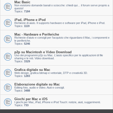
Mac Basic
Non esistono domande banali o sciocche: chiedi qui… il forum serve proprio a
questo!
Topics:
7184
iPad, iPhone e iPod
Richieste di aiuto. Il supporto hardware e software per iPad, iPhone e iPod.
Topics:
1119
Mac - Hardware e Periferiche
Richieste d'aiuto e consigli per l'acquisto che riguardano il Mac, i componenti e
le periferiche.
Topics:
5246
p2p su Macintosh e Video Download
Uso dei programmi p2p su Mac. L'aiuto specifico per le applicazioni di file
sharing e le reti. Video download.
Topics:
3329
Grafica digitale su Mac
Web design, grafica bitmap e vettoriale, DTP e creatività 3D.
Topics:
1283
Elaborazione digitale su Mac
Editing foto, audio e video. Aiuti e consigli.
Topics:
3488
Giochi per Mac e iOS
I giochi per Mac, iPad, iPhone e iPod Touch: notizie, aiuti, suggerimenti.
Topics:
733