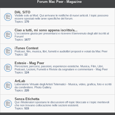
Forum Mac Peer - Magazine
DAL SITO
Visibile solo ai Mod. Qui arrivano le notifiche di nuovi articoli. I topic possono
essere spostati nelle aree specifiche del forum.
Topics:
170
Ciao a tutti, mi sono appena iscritto/a...
L'occasione giusta per presentarsi e ricevere il benvenuto degli altri iscritti al
Forum!
Topics:
1677
iTunes Contest
Podcast, film, musica, libri, fumetti e audiolibri proposti e votati da Mac Peer
Topics:
12
Estesie - Mag Peer
Percezioni, percorsi, passioni, esperienze estetiche. Musica, Film, Libri,
Podcast, Lezioni, Fumetti e Riviste da segnalare e commentare - Mag Peer
Topics:
124
ArtLab
Laboratorio Virtuale degli Artisti Telematici - Musica, video, grafica, foto e scritti
da condividere. Photo Gallery.
Topics:
220
Senza Etichetta
Qui i Moderatori spostano le discussioni off-topic bloccate e i topic meritevoli
che non trovano collocazione nelle sezioni esistenti.
Topics:
515