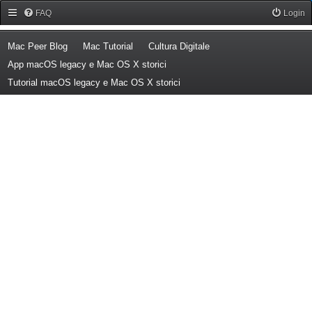
Forum Mac Peer
FAQ
Login
(Opens a new tab)
(Opens a new tab)
(Opens a new tab)
Mac Peer Blog
Mac Tutorial
Cultura Digitale
(Opens a new tab)
App macOS legacy e Mac OS X storici
(Opens a new tab)
Tutorial macOS legacy e Mac OS X storici