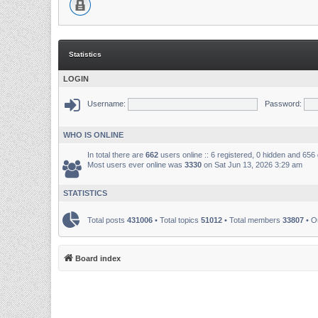
Statistics
LOGIN
Username:
Password:
WHO IS ONLINE
In total there are
662
users online :: 6 registered, 0 hidden and 656
Most users ever online was
3330
on Sat Jun 13, 2026 3:29 am
STATISTICS
Total posts
431006
• Total topics
51012
• Total members
33807
• O
Board index