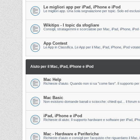
Le migliori app per iPad, iPhone e iPod
Le migliori app. Una sola segnalazione per topic. Solo ed esclu
Wikitips - I topic da sfogliare
Consigli, stratagemmi e scorciatoie per Mac, iPad, iPhone, iPod 
App Contest
Le App in Classifica. Le App per il Mac, iPad, iPhone, iPod votate
Aiuto per il Mac, iPad, iPhone e iPod
Mac Help
Richieste d'aiuto. Quando non si sa "come fare". Il supporto per 
Mac Basic
Non esistono domande banali o sciocche: chiedi qui… il forum s
iPad, iPhone e iPod
Richieste di aiuto. Il supporto hardware e software per iPad, iPh
Mac - Hardware e Periferiche
Richieste d'aiuto e consigli per l'acquisto che riguardano il Mac, 