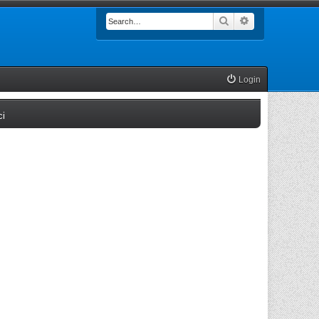
Search
Advanced searc
Login
(Opens a new tab)
ci