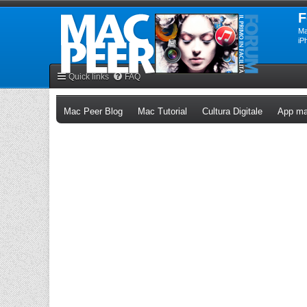
F
Ma
iP
Quick links
FAQ
(Opens a new tab)
(Opens a new tab)
(Opens a n
Mac Peer Blog
Mac Tutorial
Cultura Digitale
App ma