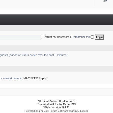
T
29
s
o
p
i
c
s
I forgot my password
|
Remember me
 guests (based on users active over the past 5 minutes)
ur newest member
MAC PEER Report
*
Original Author:
Brad Veryard
*
Updated to 3.3.x by
MannixMD
*
Style version: 3.4.11
Powered by
phpBB
® Forum Software © phpBB Limited