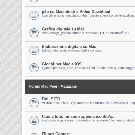
p2p su Macintosh e Video Download
Uso dei programmi p2p su Mac. L'aiuto specifico per le applicazion
Grafica digitale su Mac
Web design, grafica bitmap e vettoriale, DTP e creatività 3D.
Elaborazione digitale su Mac
Editing foto, audio e video. Aiuti e consigli.
Giochi per Mac e iOS
I giochi per Mac, iPad, iPhone e iPod Touch: notizie, aiuti, sugge
Forum Mac Peer - Magazine
DAL SITO
Visibile solo ai Mod. Qui arrivano le notifiche di nuovi articoli. 
Ciao a tutti, mi sono appena iscritto/a...
L'occasione giusta per presentarsi e ricevere il benvenuto degli al
iTunes Contest