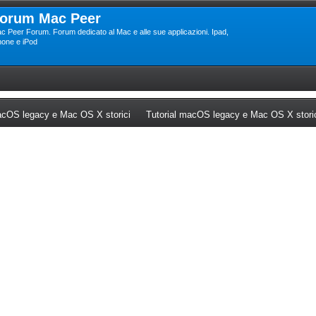
orum Mac Peer
c Peer Forum. Forum dedicato al Mac e alle sue applicazioni. Ipad,
hone e iPod
ew tab)
(Opens a new tab)
cOS legacy e Mac OS X storici
Tutorial macOS legacy e Mac OS X stori