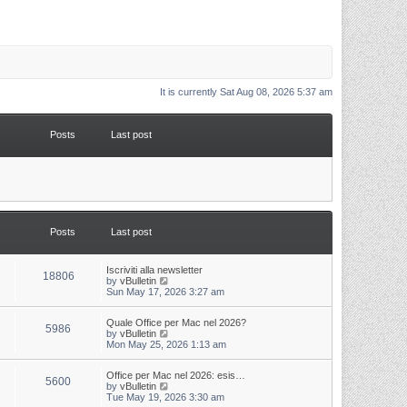
It is currently Sat Aug 08, 2026 5:37 am
Posts
Last post
Posts
Last post
L
Iscriviti alla newsletter
P
18806
a
V
by
vBulletin
s
i
Sun May 17, 2026 3:27 am
o
t
e
p
w
s
L
Quale Office per Mac nel 2026?
o
t
P
5986
a
V
by
vBulletin
s
h
s
i
Mon May 25, 2026 1:13 am
t
t
e
o
t
e
l
p
w
a
s
s
L
Office per Mac nel 2026: esis…
o
t
t
P
5600
a
V
by
vBulletin
s
h
e
s
i
Tue May 19, 2026 3:30 am
t
t
e
s
o
t
e