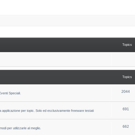
Topics
Topics
T
2044
venti Speciali.
o
p
T
691
la applicazione per topic. Solo ed esclusivamente freeware testati
i
o
c
p
T
662
odi per utilizzarle al meglio.
s
i
o