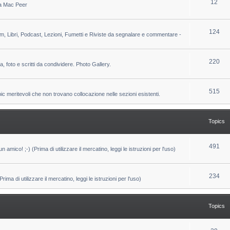
T
12
 da Mac Peer
s
i
o
c
p
T
124
lm, Libri, Podcast, Lezioni, Fumetti e Riviste da segnalare e commentare -
s
i
o
c
p
T
220
ca, foto e scritti da condividere. Photo Gallery.
s
i
o
c
p
T
515
pic meritevoli che non trovano collocazione nelle sezioni esistenti.
s
i
o
c
p
Topics
s
i
c
T
491
un amico! ;-) (Prima di utilizzare il mercatino, leggi le istruzioni per l'uso)
s
o
p
T
234
ma di utilizzare il mercatino, leggi le istruzioni per l'uso)
i
o
c
p
Topics
s
i
c