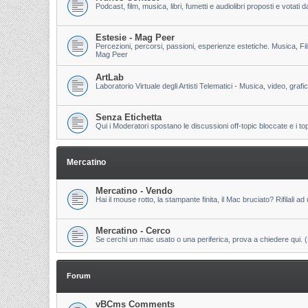
Podcast, film, musica, libri, fumetti e audiolibri proposti e votati
Estesie - Mag Peer
Percezioni, percorsi, passioni, esperienze estetiche. Musica, Fi
Mag Peer
ArtLab
Laboratorio Virtuale degli Artisti Telematici - Musica, video, grafi
Senza Etichetta
Qui i Moderatori spostano le discussioni off-topic bloccate e i to
Mercatino
Mercatino - Vendo
Hai il mouse rotto, la stampante finita, il Mac bruciato? Rifilali ad 
Mercatino - Cerco
Se cerchi un mac usato o una periferica, prova a chiedere qui. (Pri
Forum
vBCms Comments