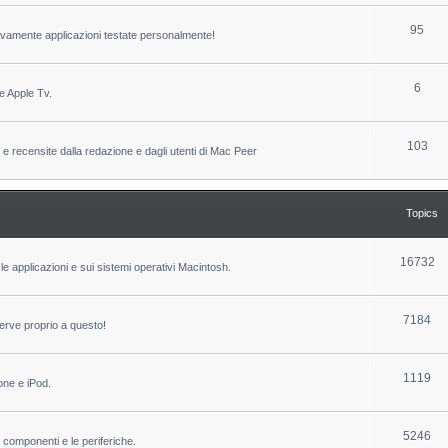
c
p
T
95
sivamente applicazioni testate personalmente!
s
i
o
c
p
T
6
e Apple Tv.
s
i
o
c
p
T
103
 e recensite dalla redazione e dagli utenti di Mac Peer
s
i
o
c
p
Topics
s
i
c
T
16732
le applicazioni e sui sistemi operativi Macintosh.
s
o
p
T
7184
erve proprio a questo!
i
o
c
p
T
1119
one e iPod.
s
i
o
c
p
T
5246
i componenti e le periferiche.