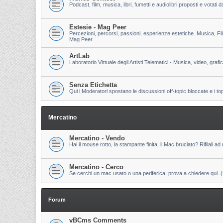
Podcast, film, musica, libri, fumetti e audiolibri proposti e votati
Estesie - Mag Peer
Percezioni, percorsi, passioni, esperienze estetiche. Musica, Fi
Mag Peer
ArtLab
Laboratorio Virtuale degli Artisti Telematici - Musica, video, grafi
Senza Etichetta
Qui i Moderatori spostano le discussioni off-topic bloccate e i to
Mercatino
Mercatino - Vendo
Hai il mouse rotto, la stampante finita, il Mac bruciato? Rifilali ad 
Mercatino - Cerco
Se cerchi un mac usato o una periferica, prova a chiedere qui. (Pri
Forum
vBCms Comments