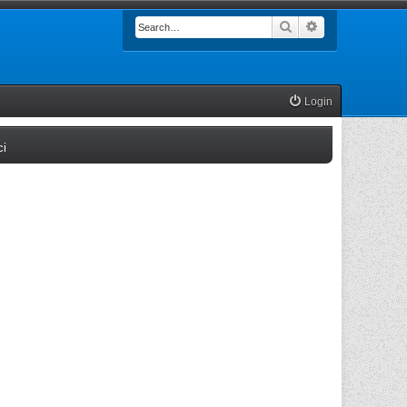
Search
Advanced searc
Login
(Opens a new tab)
ci