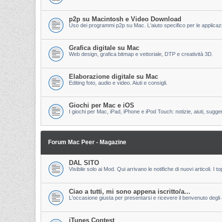
p2p su Macintosh e Video Download
Uso dei programmi p2p su Mac. L'aiuto specifico per le applicazion
Grafica digitale su Mac
Web design, grafica bitmap e vettoriale, DTP e creatività 3D.
Elaborazione digitale su Mac
Editing foto, audio e video. Aiuti e consigli.
Giochi per Mac e iOS
I giochi per Mac, iPad, iPhone e iPod Touch: notizie, aiuti, sugge
Forum Mac Peer - Magazine
DAL SITO
Visibile solo ai Mod. Qui arrivano le notifiche di nuovi articoli. 
Ciao a tutti, mi sono appena iscritto/a...
L'occasione giusta per presentarsi e ricevere il benvenuto degli al
iTunes Contest