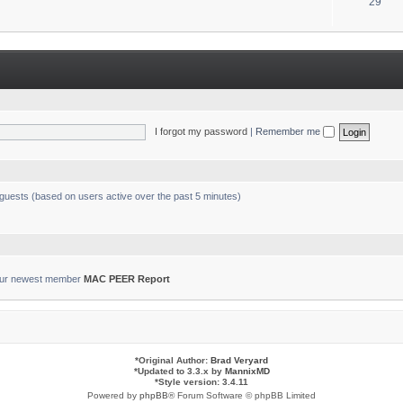
T
29
s
o
p
i
c
s
I forgot my password
|
Remember me
 guests (based on users active over the past 5 minutes)
ur newest member
MAC PEER Report
*
Original Author:
Brad Veryard
*
Updated to 3.3.x by
MannixMD
*
Style version: 3.4.11
Powered by
phpBB
® Forum Software © phpBB Limited