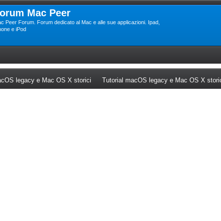
orum Mac Peer
c Peer Forum. Forum dedicato al Mac e alle sue applicazioni. Ipad,
hone e iPod
ew tab)
(Opens a new tab)
cOS legacy e Mac OS X storici
Tutorial macOS legacy e Mac OS X stori