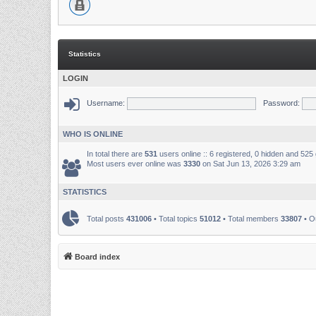
Statistics
LOGIN
Username:
Password:
WHO IS ONLINE
In total there are
531
users online :: 6 registered, 0 hidden and 525
Most users ever online was
3330
on Sat Jun 13, 2026 3:29 am
STATISTICS
Total posts
431006
• Total topics
51012
• Total members
33807
• O
Board index