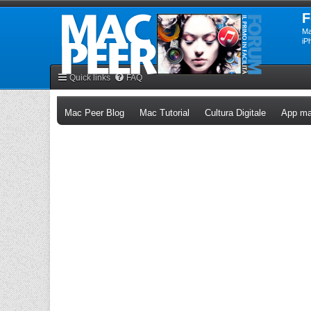
F
Ma
iP
Quick links
FAQ
(Opens a new tab)
(Opens a new tab)
(Opens a n
Mac Peer Blog
Mac Tutorial
Cultura Digitale
App ma