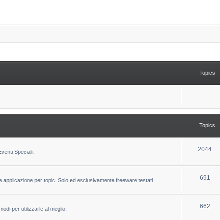
Topics
Topics
T
2044
venti Speciali.
o
p
T
691
la applicazione per topic. Solo ed esclusivamente freeware testati
i
o
c
p
T
662
odi per utilizzarle al meglio.
s
i
o