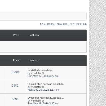
It is currently Thu Aug 06, 2026 10:06 pm
Posts
Last post
Posts
Last post
L
Iscriviti alla newsletter
P
18806
a
V
by
vBulletin
s
i
Sun May 17, 2026 3:27 am
o
t
e
p
w
s
L
Quale Office per Mac nel 2026?
o
t
P
5986
a
V
by
vBulletin
s
h
s
i
Mon May 25, 2026 1:13 am
t
t
e
o
t
e
l
p
w
a
s
s
L
Office per Mac nel 2026: esis…
o
t
t
P
5600
a
V
by
vBulletin
s
h
e
s
i
Tue May 19, 2026 3:30 am
t
t
e
s
o
t
e