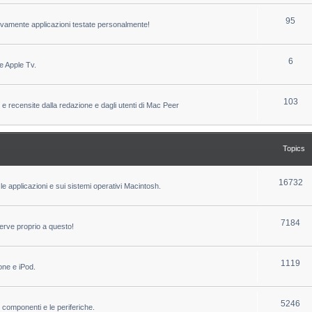
c
p
T
95
sivamente applicazioni testate personalmente!
s
i
o
c
p
T
6
e Apple Tv.
s
i
o
c
p
T
103
 e recensite dalla redazione e dagli utenti di Mac Peer
s
i
o
c
p
Topics
s
i
c
T
16732
le applicazioni e sui sistemi operativi Macintosh.
s
o
p
T
7184
erve proprio a questo!
i
o
c
p
T
1119
one e iPod.
s
i
o
c
p
T
5246
i componenti e le periferiche.