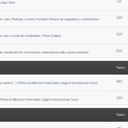
T
12
 da Mac Peer
s
i
o
c
p
T
124
lm, Libri, Podcast, Lezioni, Fumetti e Riviste da segnalare e commentare -
s
i
o
c
p
T
220
ca, foto e scritti da condividere. Photo Gallery.
s
i
o
c
p
T
515
pic meritevoli che non trovano collocazione nelle sezioni esistenti.
s
i
o
c
p
Topics
s
i
c
T
491
un amico! ;-) (Prima di utilizzare il mercatino, leggi le istruzioni per l'uso)
s
o
p
T
234
ma di utilizzare il mercatino, leggi le istruzioni per l'uso)
i
o
c
p
Topics
s
i
c