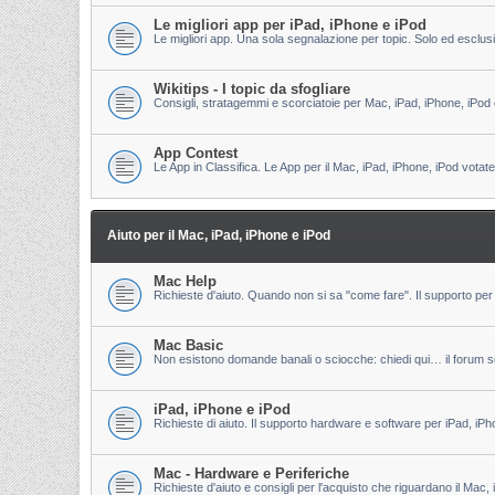
Le migliori app per iPad, iPhone e iPod
Le migliori app. Una sola segnalazione per topic. Solo ed esclu
Wikitips - I topic da sfogliare
Consigli, stratagemmi e scorciatoie per Mac, iPad, iPhone, iPod 
App Contest
Le App in Classifica. Le App per il Mac, iPad, iPhone, iPod votate
Aiuto per il Mac, iPad, iPhone e iPod
Mac Help
Richieste d'aiuto. Quando non si sa "come fare". Il supporto per 
Mac Basic
Non esistono domande banali o sciocche: chiedi qui… il forum s
iPad, iPhone e iPod
Richieste di aiuto. Il supporto hardware e software per iPad, iPh
Mac - Hardware e Periferiche
Richieste d'aiuto e consigli per l'acquisto che riguardano il Mac, 