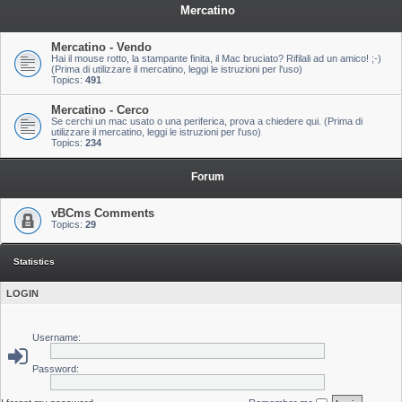
Mercatino
Mercatino - Vendo
Hai il mouse rotto, la stampante finita, il Mac bruciato? Rifilali ad un amico! ;-)
(Prima di utilizzare il mercatino, leggi le istruzioni per l'uso)
Topics:
491
Mercatino - Cerco
Se cerchi un mac usato o una periferica, prova a chiedere qui. (Prima di
utilizzare il mercatino, leggi le istruzioni per l'uso)
Topics:
234
Forum
vBCms Comments
Topics:
29
Statistics
LOGIN
Username:
Password: