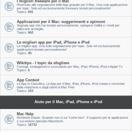
I migliori freeware per il Mac
Riservato alle segnalazioni delle App gratuite per il Mac. Una sola applicazione
per topic. Solo ed esclusivamente freeware testati personalmente!
Topics:
691
Applicazioni per il Mac: suggerimenti e opinioni
Segnala app che hai testato personalmente, spiegane l'utilità e i modi per
utilizzarle al meglio.
Topics:
662
Le migliori app per iPad, iPhone e iPod
Le migliori app. Una sola segnalazione per topic. Solo ed esclusivamente
applicazioni testate personalmente!
Topics:
95
Wikitips - I topic da sfogliare
Consigli, stratagemmi e scorciatoie per Mac, iPad, iPhone, iPod e Apple Tv.
Topics:
6
App Contest
Le App in Classifica. Le App per il Mac, iPad, iPhone, iPod votate e recensite
dalla redazione e dagli utenti di Mac Peer
Topics:
103
Aiuto per il Mac, iPad, iPhone e iPod
Mac Help
Richieste d'aiuto. Quando non si sa "come fare". Il supporto per le applicazioni
e sui sistemi operativi Macintosh.
Topics:
16732