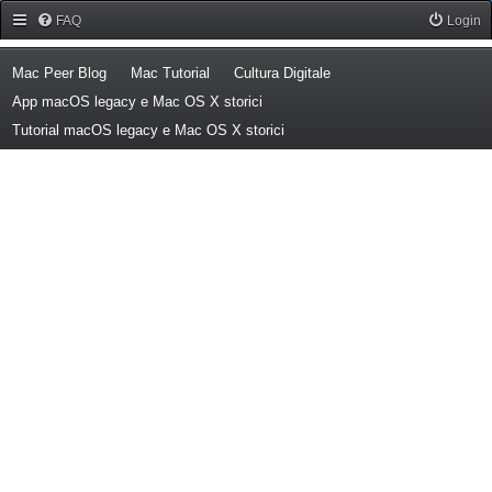
Forum Mac Peer
FAQ
Login
(Opens a new tab)
(Opens a new tab)
(Opens a new tab)
Mac Peer Blog
Mac Tutorial
Cultura Digitale
(Opens a new tab)
App macOS legacy e Mac OS X storici
(Opens a new tab)
Tutorial macOS legacy e Mac OS X storici