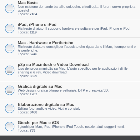
Mac Basic
Non esistono domande banali o sciocche: chiedi qui… il forum serve proprio a
questo!
Topics:
7184
iPad, iPhone e iPod
Richieste di aiuto. Il supporto hardware e software per iPad, iPhone e iPod.
Topics:
1119
Mac - Hardware e Periferiche
Richieste d'aiuto e consigli per l'acquisto che riguardano il Mac, i componenti e
le periferiche.
Topics:
5246
p2p su Macintosh e Video Download
Uso dei programmi p2p su Mac. L'aiuto specifico per le applicazioni di file
sharing e le reti. Video download.
Topics:
3329
Grafica digitale su Mac
Web design, grafica bitmap e vettoriale, DTP e creatività 3D.
Topics:
1283
Elaborazione digitale su Mac
Editing foto, audio e video. Aiuti e consigli.
Topics:
3488
Giochi per Mac e iOS
I giochi per Mac, iPad, iPhone e iPod Touch: notizie, aiuti, suggerimenti.
Topics:
733