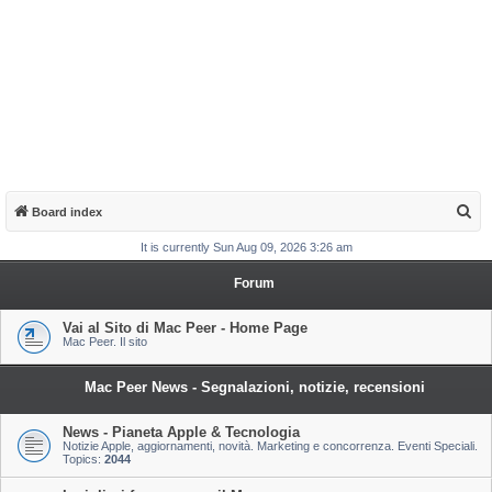
S
Board index
e
It is currently Sun Aug 09, 2026 3:26 am
a
Forum
r
c
Vai al Sito di Mac Peer - Home Page
Mac Peer. Il sito
h
Mac Peer News - Segnalazioni, notizie, recensioni
News - Pianeta Apple & Tecnologia
Notizie Apple, aggiornamenti, novità. Marketing e concorrenza. Eventi Speciali.
Topics:
2044