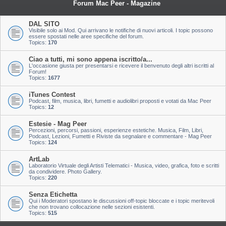
Forum Mac Peer - Magazine
DAL SITO
Visibile solo ai Mod. Qui arrivano le notifiche di nuovi articoli. I topic possono
essere spostati nelle aree specifiche del forum.
Topics:
170
Ciao a tutti, mi sono appena iscritto/a...
L'occasione giusta per presentarsi e ricevere il benvenuto degli altri iscritti al
Forum!
Topics:
1677
iTunes Contest
Podcast, film, musica, libri, fumetti e audiolibri proposti e votati da Mac Peer
Topics:
12
Estesie - Mag Peer
Percezioni, percorsi, passioni, esperienze estetiche. Musica, Film, Libri,
Podcast, Lezioni, Fumetti e Riviste da segnalare e commentare - Mag Peer
Topics:
124
ArtLab
Laboratorio Virtuale degli Artisti Telematici - Musica, video, grafica, foto e scritti
da condividere. Photo Gallery.
Topics:
220
Senza Etichetta
Qui i Moderatori spostano le discussioni off-topic bloccate e i topic meritevoli
che non trovano collocazione nelle sezioni esistenti.
Topics:
515