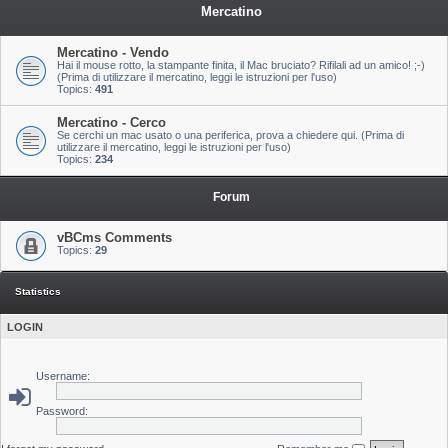
Mercatino
Mercatino - Vendo
Hai il mouse rotto, la stampante finita, il Mac bruciato? Rifilali ad un amico! ;-)
(Prima di utilizzare il mercatino, leggi le istruzioni per l'uso)
Topics:
491
Mercatino - Cerco
Se cerchi un mac usato o una periferica, prova a chiedere qui. (Prima di
utilizzare il mercatino, leggi le istruzioni per l'uso)
Topics:
234
Forum
vBCms Comments
Topics:
29
Statistics
LOGIN
Username:
Password: