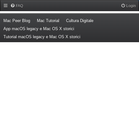
Forum Mac Peer
FAQ
Login
(Opens a new tab)
(Opens a new tab)
(Opens a new tab)
Mac Peer Blog
Mac Tutorial
Cultura Digitale
(Opens a new tab)
App macOS legacy e Mac OS X storici
(Opens a new tab)
Tutorial macOS legacy e Mac OS X storici