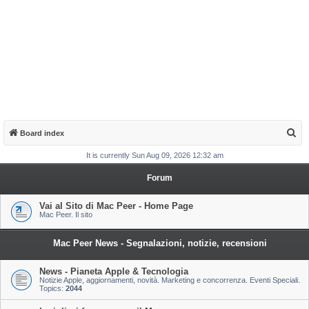
S
Board index
e
It is currently Sun Aug 09, 2026 12:32 am
a
Forum
r
c
Vai al Sito di Mac Peer - Home Page
Mac Peer. Il sito
h
Mac Peer News - Segnalazioni, notizie, recensioni
News - Pianeta Apple & Tecnologia
Notizie Apple, aggiornamenti, novità. Marketing e concorrenza. Eventi Speciali.
Topics:
2044