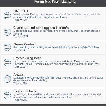
Forum Mac Peer - Magazine
DAL SITO
Visibile solo ai Mod. Qui arrivano le notifiche di nuovi articoli. I topic possono
essere spostati nelle aree specifiche del forum.
Topics:
170
Ciao a tutti, mi sono appena iscritto/a...
L'occasione giusta per presentarsi e ricevere il benvenuto degli altri iscritti al
Forum!
Topics:
1677
iTunes Contest
Podcast, film, musica, libri, fumetti e audiolibri proposti e votati da Mac Peer
Topics:
12
Estesie - Mag Peer
Percezioni, percorsi, passioni, esperienze estetiche. Musica, Film, Libri,
Podcast, Lezioni, Fumetti e Riviste da segnalare e commentare - Mag Peer
Topics:
124
ArtLab
Laboratorio Virtuale degli Artisti Telematici - Musica, video, grafica, foto e scritti
da condividere. Photo Gallery.
Topics:
220
Senza Etichetta
Qui i Moderatori spostano le discussioni off-topic bloccate e i topic meritevoli
che non trovano collocazione nelle sezioni esistenti.
Topics:
515