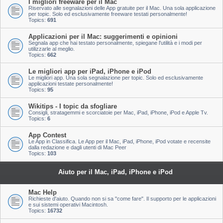
I migliori freeware per il Mac
Riservato alle segnalazioni delle App gratuite per il Mac. Una sola applicazione
per topic. Solo ed esclusivamente freeware testati personalmente!
Topics:
691
Applicazioni per il Mac: suggerimenti e opinioni
Segnala app che hai testato personalmente, spiegane l'utilità e i modi per
utilizzarle al meglio.
Topics:
662
Le migliori app per iPad, iPhone e iPod
Le migliori app. Una sola segnalazione per topic. Solo ed esclusivamente
applicazioni testate personalmente!
Topics:
95
Wikitips - I topic da sfogliare
Consigli, stratagemmi e scorciatoie per Mac, iPad, iPhone, iPod e Apple Tv.
Topics:
6
App Contest
Le App in Classifica. Le App per il Mac, iPad, iPhone, iPod votate e recensite
dalla redazione e dagli utenti di Mac Peer
Topics:
103
Aiuto per il Mac, iPad, iPhone e iPod
Mac Help
Richieste d'aiuto. Quando non si sa "come fare". Il supporto per le applicazioni
e sui sistemi operativi Macintosh.
Topics:
16732