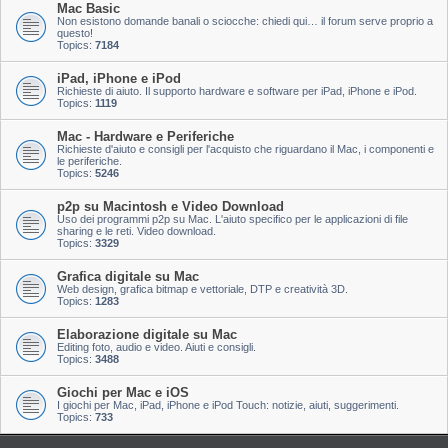
Mac Basic
Non esistono domande banali o sciocche: chiedi qui… il forum serve proprio a
questo!
Topics:
7184
iPad, iPhone e iPod
Richieste di aiuto. Il supporto hardware e software per iPad, iPhone e iPod.
Topics:
1119
Mac - Hardware e Periferiche
Richieste d'aiuto e consigli per l'acquisto che riguardano il Mac, i componenti e
le periferiche.
Topics:
5246
p2p su Macintosh e Video Download
Uso dei programmi p2p su Mac. L'aiuto specifico per le applicazioni di file
sharing e le reti. Video download.
Topics:
3329
Grafica digitale su Mac
Web design, grafica bitmap e vettoriale, DTP e creatività 3D.
Topics:
1283
Elaborazione digitale su Mac
Editing foto, audio e video. Aiuti e consigli.
Topics:
3488
Giochi per Mac e iOS
I giochi per Mac, iPad, iPhone e iPod Touch: notizie, aiuti, suggerimenti.
Topics:
733