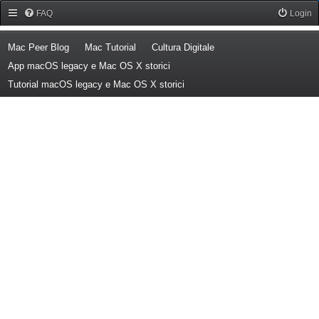
Forum Mac Peer
FAQ
Login
(Opens a new tab)
(Opens a new tab)
(Opens a new tab)
Mac Peer Blog
Mac Tutorial
Cultura Digitale
(Opens a new tab)
App macOS legacy e Mac OS X storici
(Opens a new tab)
Tutorial macOS legacy e Mac OS X storici