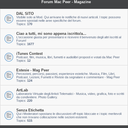
Forum Mac Peer - Magazine
DAL SITO
Visibile solo ai Mod. Qui arrivano le notifiche di nuovi articoli. I topic possono
essere spostati nelle aree specifiche del forum.
Topics:
170
Ciao a tutti, mi sono appena iscritto/a...
L'occasione giusta per presentarsi e ricevere il benvenuto degli altri iscritti al
Forum!
Topics:
1677
iTunes Contest
Podcast, film, musica, libri, fumetti e audiolibri proposti e votati da Mac Peer
Topics:
12
Estesie - Mag Peer
Percezioni, percorsi, passioni, esperienze estetiche. Musica, Film, Libri,
Podcast, Lezioni, Fumetti e Riviste da segnalare e commentare - Mag Peer
Topics:
124
ArtLab
Laboratorio Virtuale degli Artisti Telematici - Musica, video, grafica, foto e scritti
da condividere. Photo Gallery.
Topics:
220
Senza Etichetta
Qui i Moderatori spostano le discussioni off-topic bloccate e i topic meritevoli
che non trovano collocazione nelle sezioni esistenti.
Topics:
515