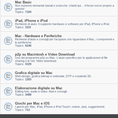
Mac Basic
Non esistono domande banali o sciocche: chiedi qui… il forum serve proprio a
questo!
Topics:
7184
iPad, iPhone e iPod
Richieste di aiuto. Il supporto hardware e software per iPad, iPhone e iPod.
Topics:
1119
Mac - Hardware e Periferiche
Richieste d'aiuto e consigli per l'acquisto che riguardano il Mac, i componenti e
le periferiche.
Topics:
5246
p2p su Macintosh e Video Download
Uso dei programmi p2p su Mac. L'aiuto specifico per le applicazioni di file
sharing e le reti. Video download.
Topics:
3329
Grafica digitale su Mac
Web design, grafica bitmap e vettoriale, DTP e creatività 3D.
Topics:
1283
Elaborazione digitale su Mac
Editing foto, audio e video. Aiuti e consigli.
Topics:
3488
Giochi per Mac e iOS
I giochi per Mac, iPad, iPhone e iPod Touch: notizie, aiuti, suggerimenti.
Topics:
733