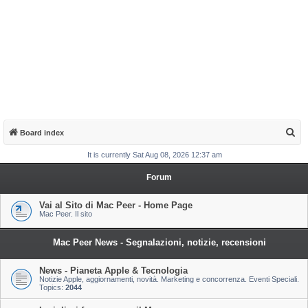
S
Board index
e
It is currently Sat Aug 08, 2026 12:37 am
a
Forum
r
c
Vai al Sito di Mac Peer - Home Page
Mac Peer. Il sito
h
Mac Peer News - Segnalazioni, notizie, recensioni
News - Pianeta Apple & Tecnologia
Notizie Apple, aggiornamenti, novità. Marketing e concorrenza. Eventi Speciali.
Topics:
2044