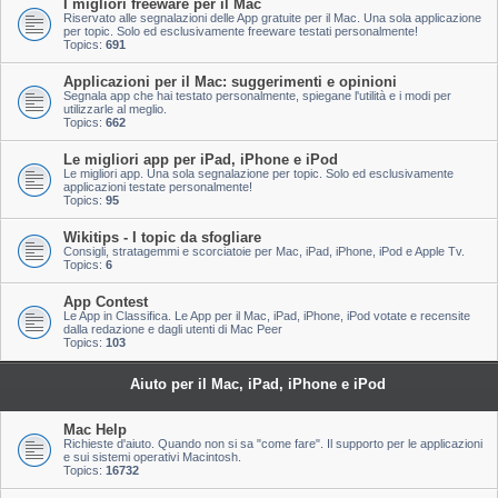
I migliori freeware per il Mac
Riservato alle segnalazioni delle App gratuite per il Mac. Una sola applicazione
per topic. Solo ed esclusivamente freeware testati personalmente!
Topics:
691
Applicazioni per il Mac: suggerimenti e opinioni
Segnala app che hai testato personalmente, spiegane l'utilità e i modi per
utilizzarle al meglio.
Topics:
662
Le migliori app per iPad, iPhone e iPod
Le migliori app. Una sola segnalazione per topic. Solo ed esclusivamente
applicazioni testate personalmente!
Topics:
95
Wikitips - I topic da sfogliare
Consigli, stratagemmi e scorciatoie per Mac, iPad, iPhone, iPod e Apple Tv.
Topics:
6
App Contest
Le App in Classifica. Le App per il Mac, iPad, iPhone, iPod votate e recensite
dalla redazione e dagli utenti di Mac Peer
Topics:
103
Aiuto per il Mac, iPad, iPhone e iPod
Mac Help
Richieste d'aiuto. Quando non si sa "come fare". Il supporto per le applicazioni
e sui sistemi operativi Macintosh.
Topics:
16732