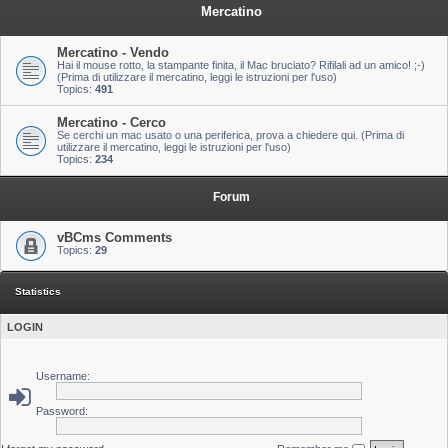
Mercatino
Mercatino - Vendo
Hai il mouse rotto, la stampante finita, il Mac bruciato? Rifilali ad un amico! ;-)
(Prima di utilizzare il mercatino, leggi le istruzioni per l'uso)
Topics:
491
Mercatino - Cerco
Se cerchi un mac usato o una periferica, prova a chiedere qui. (Prima di
utilizzare il mercatino, leggi le istruzioni per l'uso)
Topics:
234
Forum
vBCms Comments
Topics:
29
Statistics
LOGIN
Username:
Password: