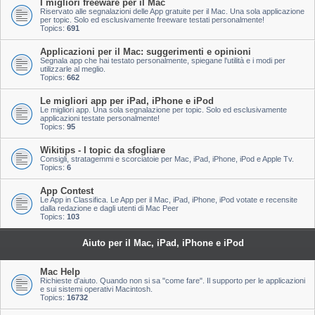
I migliori freeware per il Mac
Riservato alle segnalazioni delle App gratuite per il Mac. Una sola applicazione
per topic. Solo ed esclusivamente freeware testati personalmente!
Topics:
691
Applicazioni per il Mac: suggerimenti e opinioni
Segnala app che hai testato personalmente, spiegane l'utilità e i modi per
utilizzarle al meglio.
Topics:
662
Le migliori app per iPad, iPhone e iPod
Le migliori app. Una sola segnalazione per topic. Solo ed esclusivamente
applicazioni testate personalmente!
Topics:
95
Wikitips - I topic da sfogliare
Consigli, stratagemmi e scorciatoie per Mac, iPad, iPhone, iPod e Apple Tv.
Topics:
6
App Contest
Le App in Classifica. Le App per il Mac, iPad, iPhone, iPod votate e recensite
dalla redazione e dagli utenti di Mac Peer
Topics:
103
Aiuto per il Mac, iPad, iPhone e iPod
Mac Help
Richieste d'aiuto. Quando non si sa "come fare". Il supporto per le applicazioni
e sui sistemi operativi Macintosh.
Topics:
16732