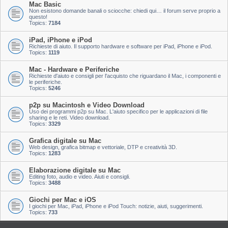
Mac Basic
Non esistono domande banali o sciocche: chiedi qui… il forum serve proprio a
questo!
Topics:
7184
iPad, iPhone e iPod
Richieste di aiuto. Il supporto hardware e software per iPad, iPhone e iPod.
Topics:
1119
Mac - Hardware e Periferiche
Richieste d'aiuto e consigli per l'acquisto che riguardano il Mac, i componenti e
le periferiche.
Topics:
5246
p2p su Macintosh e Video Download
Uso dei programmi p2p su Mac. L'aiuto specifico per le applicazioni di file
sharing e le reti. Video download.
Topics:
3329
Grafica digitale su Mac
Web design, grafica bitmap e vettoriale, DTP e creatività 3D.
Topics:
1283
Elaborazione digitale su Mac
Editing foto, audio e video. Aiuti e consigli.
Topics:
3488
Giochi per Mac e iOS
I giochi per Mac, iPad, iPhone e iPod Touch: notizie, aiuti, suggerimenti.
Topics:
733