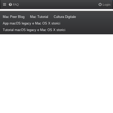
Forum Mac Peer
FAQ
Login
(Opens a new tab)
(Opens a new tab)
(Opens a new tab)
Mac Peer Blog
Mac Tutorial
Cultura Digitale
(Opens a new tab)
App macOS legacy e Mac OS X storici
(Opens a new tab)
Tutorial macOS legacy e Mac OS X storici