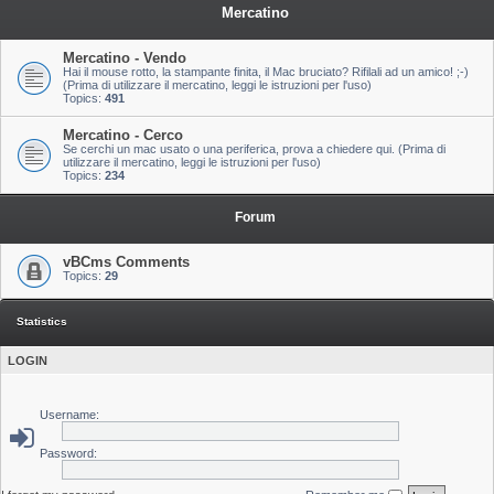
Mercatino
Mercatino - Vendo
Hai il mouse rotto, la stampante finita, il Mac bruciato? Rifilali ad un amico! ;-)
(Prima di utilizzare il mercatino, leggi le istruzioni per l'uso)
Topics:
491
Mercatino - Cerco
Se cerchi un mac usato o una periferica, prova a chiedere qui. (Prima di
utilizzare il mercatino, leggi le istruzioni per l'uso)
Topics:
234
Forum
vBCms Comments
Topics:
29
Statistics
LOGIN
Username:
Password: