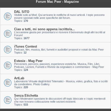
Forum Mac Peer - Magazine
DAL SITO
Visibile solo ai Mod. Qui arrivano le notifiche di nuovi articoli. I topic possono
essere spostati nelle aree specifiche del forum.
Topics:
170
Ciao a tutti, mi sono appena iscritto/a...
L'occasione giusta per presentarsi e ricevere il benvenuto degli altri iscritti al
Forum!
Topics:
1677
iTunes Contest
Podcast, film, musica, libri, fumetti e audiolibri proposti e votati da Mac Peer
Topics:
12
Estesie - Mag Peer
Percezioni, percorsi, passioni, esperienze estetiche. Musica, Film, Libri,
Podcast, Lezioni, Fumetti e Riviste da segnalare e commentare - Mag Peer
Topics:
124
ArtLab
Laboratorio Virtuale degli Artisti Telematici - Musica, video, grafica, foto e scritti
da condividere. Photo Gallery.
Topics:
220
Senza Etichetta
Qui i Moderatori spostano le discussioni off-topic bloccate e i topic meritevoli
che non trovano collocazione nelle sezioni esistenti.
Topics:
515