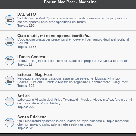
Forum Mac Peer - Magazine
DAL SITO
Visibile solo ai Mod. Qui arrivano le notifiche di nuovi articoli. I topic possono
essere spostati nelle aree specifiche del forum.
Topics:
170
Ciao a tutti, mi sono appena iscritto/a...
L'occasione giusta per presentarsi e ricevere il benvenuto degli altri iscritti al
Forum!
Topics:
1677
iTunes Contest
Podcast, film, musica, libri, fumetti e audiolibri proposti e votati da Mac Peer
Topics:
12
Estesie - Mag Peer
Percezioni, percorsi, passioni, esperienze estetiche. Musica, Film, Libri,
Podcast, Lezioni, Fumetti e Riviste da segnalare e commentare - Mag Peer
Topics:
124
ArtLab
Laboratorio Virtuale degli Artisti Telematici - Musica, video, grafica, foto e scritti
da condividere. Photo Gallery.
Topics:
220
Senza Etichetta
Qui i Moderatori spostano le discussioni off-topic bloccate e i topic meritevoli
che non trovano collocazione nelle sezioni esistenti.
Topics:
515