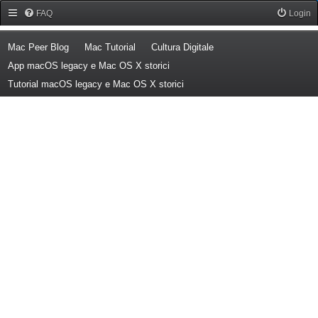
Forum Mac Peer
FAQ
Login
(Opens a new tab)
(Opens a new tab)
(Opens a new tab)
Mac Peer Blog
Mac Tutorial
Cultura Digitale
(Opens a new tab)
App macOS legacy e Mac OS X storici
(Opens a new tab)
Tutorial macOS legacy e Mac OS X storici