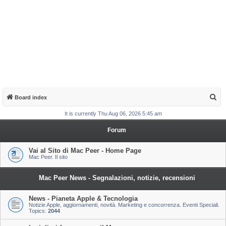
S
Board index
e
It is currently Thu Aug 06, 2026 5:45 am
a
Forum
r
c
Vai al Sito di Mac Peer - Home Page
Mac Peer. Il sito
h
Mac Peer News - Segnalazioni, notizie, recensioni
News - Pianeta Apple & Tecnologia
Notizie Apple, aggiornamenti, novità. Marketing e concorrenza. Eventi Speciali.
Topics:
2044