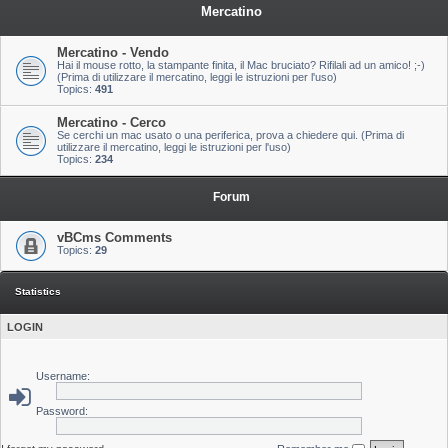
Mercatino
Mercatino - Vendo
Hai il mouse rotto, la stampante finita, il Mac bruciato? Rifilali ad un amico! ;-)
(Prima di utilizzare il mercatino, leggi le istruzioni per l'uso)
Topics:
491
Mercatino - Cerco
Se cerchi un mac usato o una periferica, prova a chiedere qui. (Prima di
utilizzare il mercatino, leggi le istruzioni per l'uso)
Topics:
234
Forum
vBCms Comments
Topics:
29
Statistics
LOGIN
Username:
Password: