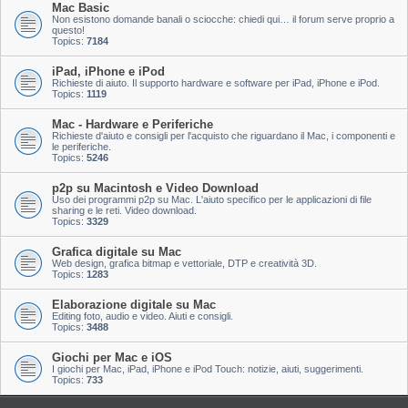
Mac Basic
Non esistono domande banali o sciocche: chiedi qui… il forum serve proprio a
questo!
Topics:
7184
iPad, iPhone e iPod
Richieste di aiuto. Il supporto hardware e software per iPad, iPhone e iPod.
Topics:
1119
Mac - Hardware e Periferiche
Richieste d'aiuto e consigli per l'acquisto che riguardano il Mac, i componenti e
le periferiche.
Topics:
5246
p2p su Macintosh e Video Download
Uso dei programmi p2p su Mac. L'aiuto specifico per le applicazioni di file
sharing e le reti. Video download.
Topics:
3329
Grafica digitale su Mac
Web design, grafica bitmap e vettoriale, DTP e creatività 3D.
Topics:
1283
Elaborazione digitale su Mac
Editing foto, audio e video. Aiuti e consigli.
Topics:
3488
Giochi per Mac e iOS
I giochi per Mac, iPad, iPhone e iPod Touch: notizie, aiuti, suggerimenti.
Topics:
733