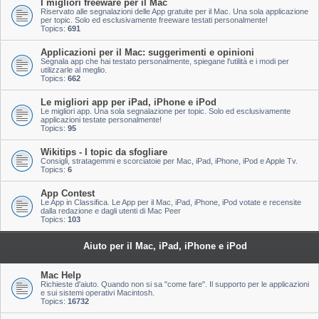
I migliori freeware per il Mac
Riservato alle segnalazioni delle App gratuite per il Mac. Una sola applicazione
per topic. Solo ed esclusivamente freeware testati personalmente!
Topics:
691
Applicazioni per il Mac: suggerimenti e opinioni
Segnala app che hai testato personalmente, spiegane l'utilità e i modi per
utilizzarle al meglio.
Topics:
662
Le migliori app per iPad, iPhone e iPod
Le migliori app. Una sola segnalazione per topic. Solo ed esclusivamente
applicazioni testate personalmente!
Topics:
95
Wikitips - I topic da sfogliare
Consigli, stratagemmi e scorciatoie per Mac, iPad, iPhone, iPod e Apple Tv.
Topics:
6
App Contest
Le App in Classifica. Le App per il Mac, iPad, iPhone, iPod votate e recensite
dalla redazione e dagli utenti di Mac Peer
Topics:
103
Aiuto per il Mac, iPad, iPhone e iPod
Mac Help
Richieste d'aiuto. Quando non si sa "come fare". Il supporto per le applicazioni
e sui sistemi operativi Macintosh.
Topics:
16732