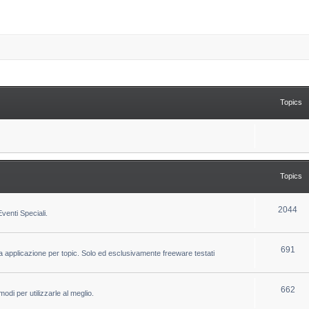
Topics
Topics
T
2044
venti Speciali.
o
p
T
691
la applicazione per topic. Solo ed esclusivamente freeware testati
i
o
c
p
T
662
odi per utilizzarle al meglio.
s
i
o