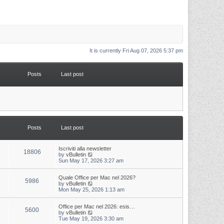
It is currently Fri Aug 07, 2026 5:37 pm
Posts
Last post
Posts
Last post
L
Iscriviti alla newsletter
P
18806
a
V
by
vBulletin
s
i
Sun May 17, 2026 3:27 am
o
t
e
p
w
s
L
Quale Office per Mac nel 2026?
o
t
P
5986
a
V
by
vBulletin
s
h
s
i
Mon May 25, 2026 1:13 am
t
t
e
o
t
e
l
p
w
a
s
s
L
Office per Mac nel 2026: esis…
o
t
t
P
5600
a
V
by
vBulletin
s
h
e
s
i
Tue May 19, 2026 3:30 am
t
t
e
s
o
t
e