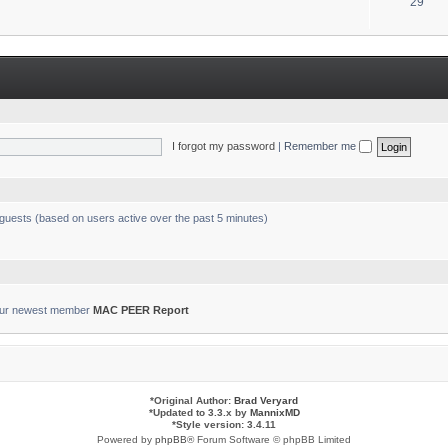
T
29
s
o
p
i
c
s
I forgot my password
|
Remember me
 guests (based on users active over the past 5 minutes)
ur newest member
MAC PEER Report
*
Original Author:
Brad Veryard
*
Updated to 3.3.x by
MannixMD
*
Style version: 3.4.11
Powered by
phpBB
® Forum Software © phpBB Limited