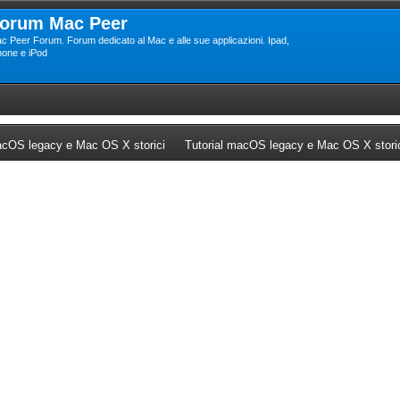
orum Mac Peer
c Peer Forum. Forum dedicato al Mac e alle sue applicazioni. Ipad,
hone e iPod
ew tab)
(Opens a new tab)
cOS legacy e Mac OS X storici
Tutorial macOS legacy e Mac OS X stori