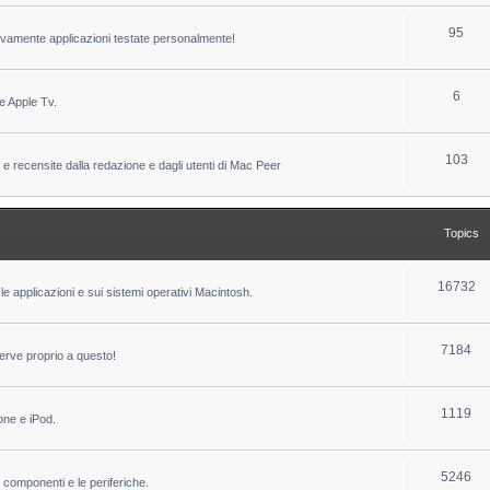
c
p
T
95
sivamente applicazioni testate personalmente!
s
i
o
c
p
T
6
e Apple Tv.
s
i
o
c
p
T
103
 e recensite dalla redazione e dagli utenti di Mac Peer
s
i
o
c
p
Topics
s
i
c
T
16732
le applicazioni e sui sistemi operativi Macintosh.
s
o
p
T
7184
erve proprio a questo!
i
o
c
p
T
1119
one e iPod.
s
i
o
c
p
T
5246
i componenti e le periferiche.