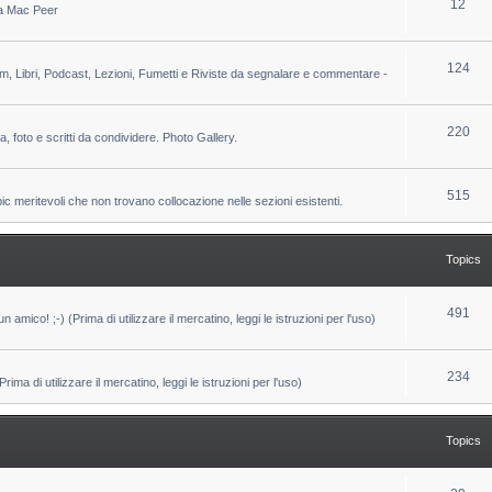
T
12
 da Mac Peer
s
i
o
c
p
T
124
lm, Libri, Podcast, Lezioni, Fumetti e Riviste da segnalare e commentare -
s
i
o
c
p
T
220
ca, foto e scritti da condividere. Photo Gallery.
s
i
o
c
p
T
515
pic meritevoli che non trovano collocazione nelle sezioni esistenti.
s
i
o
c
p
Topics
s
i
c
T
491
un amico! ;-) (Prima di utilizzare il mercatino, leggi le istruzioni per l'uso)
s
o
p
T
234
ma di utilizzare il mercatino, leggi le istruzioni per l'uso)
i
o
c
p
Topics
s
i
c