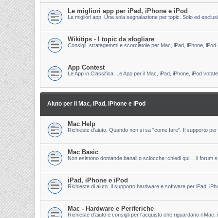
Le migliori app per iPad, iPhone e iPod
Le migliori app. Una sola segnalazione per topic. Solo ed esclu
Wikitips - I topic da sfogliare
Consigli, stratagemmi e scorciatoie per Mac, iPad, iPhone, iPod 
App Contest
Le App in Classifica. Le App per il Mac, iPad, iPhone, iPod votate
Aiuto per il Mac, iPad, iPhone e iPod
Mac Help
Richieste d'aiuto. Quando non si sa "come fare". Il supporto per 
Mac Basic
Non esistono domande banali o sciocche: chiedi qui… il forum s
iPad, iPhone e iPod
Richieste di aiuto. Il supporto hardware e software per iPad, iPh
Mac - Hardware e Periferiche
Richieste d'aiuto e consigli per l'acquisto che riguardano il Mac, 