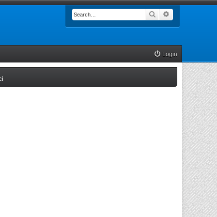
Search
Advanced searc
Login
(Opens a new tab)
ci