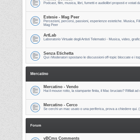
Podcast, film, musica, libri, fumetti e audiolibri proposti e votati
Estesie - Mag Peer
Percezioni, percorsi, passioni, esperienze estetiche. Musica, Fi
Mag Peer
ArtLab
Laboratorio Virtuale degli Artisti Telematici - Musica, video, grafi
Senza Etichetta
Qui i Moderatori spostano le discussioni off-topic bloccate e i to
Mercatino
Mercatino - Vendo
Hai il mouse rotto, la stampante finita, il Mac bruciato? Rifilali ad 
Mercatino - Cerco
Se cerchi un mac usato o una periferica, prova a chiedere qui. (Pri
Forum
vBCms Comments