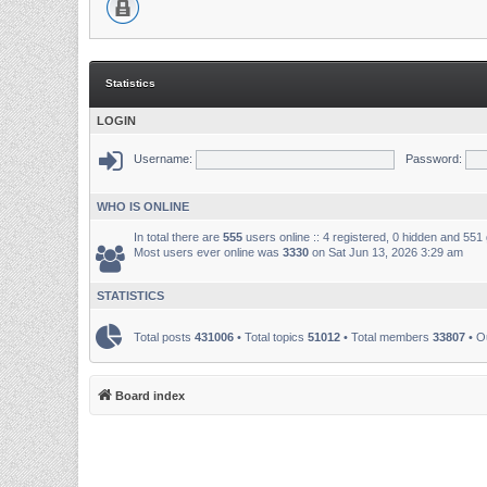
Statistics
LOGIN
Username:
Password:
WHO IS ONLINE
In total there are
555
users online :: 4 registered, 0 hidden and 551
Most users ever online was
3330
on Sat Jun 13, 2026 3:29 am
STATISTICS
Total posts
431006
• Total topics
51012
• Total members
33807
• O
Board index