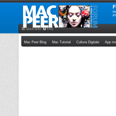
F
Ma
iP
Quick links
FAQ
(Opens a new tab)
(Opens a new tab)
(Opens a n
Mac Peer Blog
Mac Tutorial
Cultura Digitale
App ma