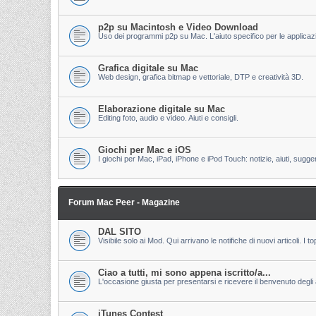
p2p su Macintosh e Video Download
Uso dei programmi p2p su Mac. L'aiuto specifico per le applicazion
Grafica digitale su Mac
Web design, grafica bitmap e vettoriale, DTP e creatività 3D.
Elaborazione digitale su Mac
Editing foto, audio e video. Aiuti e consigli.
Giochi per Mac e iOS
I giochi per Mac, iPad, iPhone e iPod Touch: notizie, aiuti, sugge
Forum Mac Peer - Magazine
DAL SITO
Visibile solo ai Mod. Qui arrivano le notifiche di nuovi articoli. 
Ciao a tutti, mi sono appena iscritto/a...
L'occasione giusta per presentarsi e ricevere il benvenuto degli al
iTunes Contest