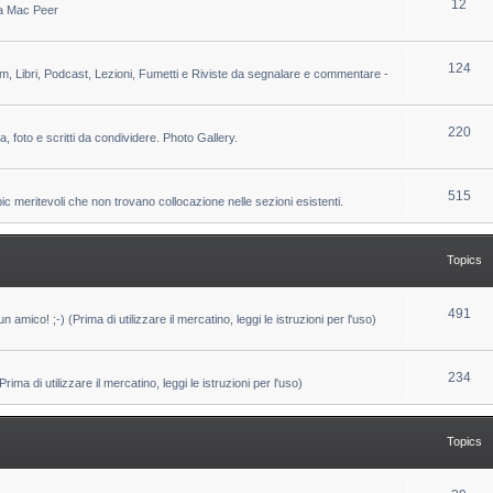
T
12
 da Mac Peer
s
i
o
c
p
T
124
lm, Libri, Podcast, Lezioni, Fumetti e Riviste da segnalare e commentare -
s
i
o
c
p
T
220
ca, foto e scritti da condividere. Photo Gallery.
s
i
o
c
p
T
515
pic meritevoli che non trovano collocazione nelle sezioni esistenti.
s
i
o
c
p
Topics
s
i
c
T
491
un amico! ;-) (Prima di utilizzare il mercatino, leggi le istruzioni per l'uso)
s
o
p
T
234
ma di utilizzare il mercatino, leggi le istruzioni per l'uso)
i
o
c
p
Topics
s
i
c