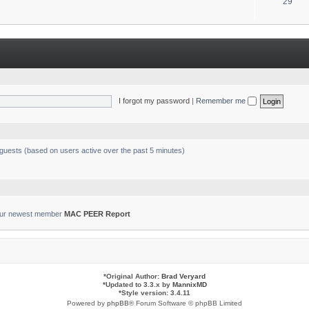
T
29
s
o
p
i
c
s
I forgot my password
|
Remember me
 guests (based on users active over the past 5 minutes)
ur newest member
MAC PEER Report
*
Original Author:
Brad Veryard
*
Updated to 3.3.x by
MannixMD
*
Style version: 3.4.11
Powered by
phpBB
® Forum Software © phpBB Limited