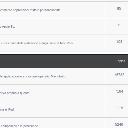
c
p
T
95
sivamente applicazioni testate personalmente!
s
i
o
c
p
T
6
e Apple Tv.
s
i
o
c
p
T
103
 e recensite dalla redazione e dagli utenti di Mac Peer
s
i
o
c
p
Topics
s
i
c
T
16732
le applicazioni e sui sistemi operativi Macintosh.
s
o
p
T
7184
erve proprio a questo!
i
o
c
p
T
1119
one e iPod.
s
i
o
c
p
T
5246
i componenti e le periferiche.