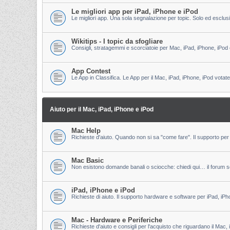
Le migliori app per iPad, iPhone e iPod
Le migliori app. Una sola segnalazione per topic. Solo ed esclu
Wikitips - I topic da sfogliare
Consigli, stratagemmi e scorciatoie per Mac, iPad, iPhone, iPod 
App Contest
Le App in Classifica. Le App per il Mac, iPad, iPhone, iPod votate
Aiuto per il Mac, iPad, iPhone e iPod
Mac Help
Richieste d'aiuto. Quando non si sa "come fare". Il supporto per 
Mac Basic
Non esistono domande banali o sciocche: chiedi qui… il forum s
iPad, iPhone e iPod
Richieste di aiuto. Il supporto hardware e software per iPad, iPh
Mac - Hardware e Periferiche
Richieste d'aiuto e consigli per l'acquisto che riguardano il Mac, 