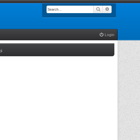
Search
Advanced searc
Login
(Opens a new tab)
ci