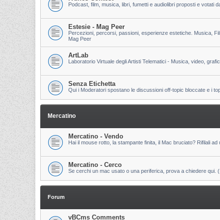
Podcast, film, musica, libri, fumetti e audiolibri proposti e votati
Estesie - Mag Peer
Percezioni, percorsi, passioni, esperienze estetiche. Musica, Fi
Mag Peer
ArtLab
Laboratorio Virtuale degli Artisti Telematici - Musica, video, grafi
Senza Etichetta
Qui i Moderatori spostano le discussioni off-topic bloccate e i to
Mercatino
Mercatino - Vendo
Hai il mouse rotto, la stampante finita, il Mac bruciato? Rifilali ad 
Mercatino - Cerco
Se cerchi un mac usato o una periferica, prova a chiedere qui. (Pri
Forum
vBCms Comments