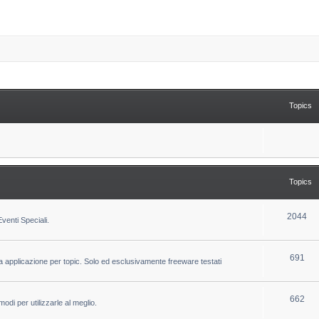
Topics
Topics
T
2044
venti Speciali.
o
p
T
691
la applicazione per topic. Solo ed esclusivamente freeware testati
i
o
c
p
T
662
odi per utilizzarle al meglio.
s
i
o