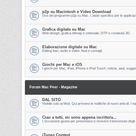
p2p su Macintosh e Video Download
Uso dei programmi p2p su Mac. L'aiuto specifico per le applicazion
Grafica digitale su Mac
Web design, grafica bitmap e vettoriale, DTP e creatività 3D.
Elaborazione digitale su Mac
Editing foto, audio e video. Aiuti e consigli.
Giochi per Mac e iOS
I giochi per Mac, iPad, iPhone e iPod Touch: notizie, aiuti, sugge
Forum Mac Peer - Magazine
DAL SITO
Visibile solo ai Mod. Qui arrivano le notifiche di nuovi articoli. 
Ciao a tutti, mi sono appena iscritto/a...
L'occasione giusta per presentarsi e ricevere il benvenuto degli al
iTunes Contest