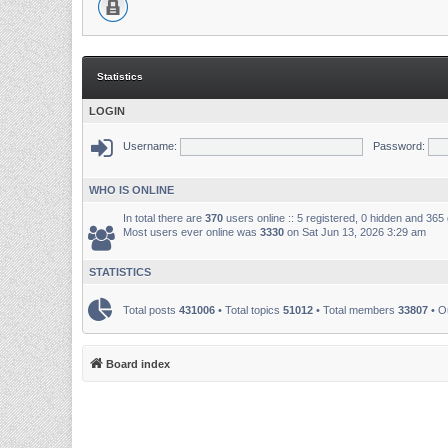
Statistics
LOGIN
Username:
Password:
WHO IS ONLINE
In total there are
370
users online :: 5 registered, 0 hidden and 365
Most users ever online was
3330
on Sat Jun 13, 2026 3:29 am
STATISTICS
Total posts
431006
• Total topics
51012
• Total members
33807
• O
Board index