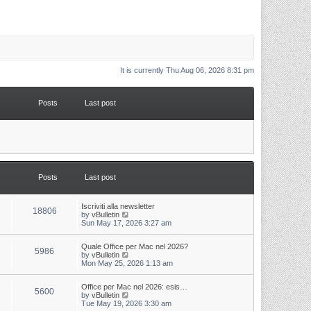
It is currently Thu Aug 06, 2026 8:31 pm
Posts
Last post
Posts
Last post
L
Iscriviti alla newsletter
P
18806
a
V
by
vBulletin
s
i
Sun May 17, 2026 3:27 am
o
t
e
p
w
s
L
Quale Office per Mac nel 2026?
o
t
P
5986
a
V
by
vBulletin
s
h
s
i
Mon May 25, 2026 1:13 am
t
t
e
o
t
e
l
p
w
a
s
s
L
Office per Mac nel 2026: esis…
o
t
t
P
5600
a
V
by
vBulletin
s
h
e
s
i
Tue May 19, 2026 3:30 am
t
t
e
s
o
t
e