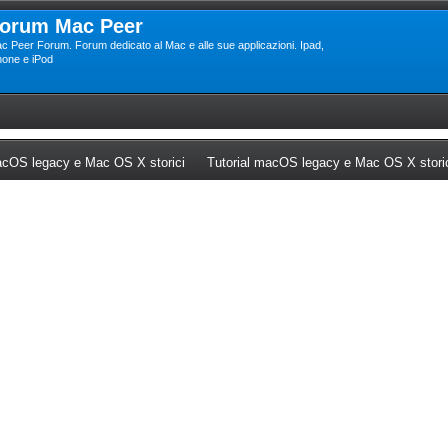
orum Mac Peer
c Peer Forum. Forum dedicato al Mac e alle sue applicazioni. Ipad,
hone e iPod
ew tab)
(Opens a new tab)
cOS legacy e Mac OS X storici
Tutorial macOS legacy e Mac OS X stori