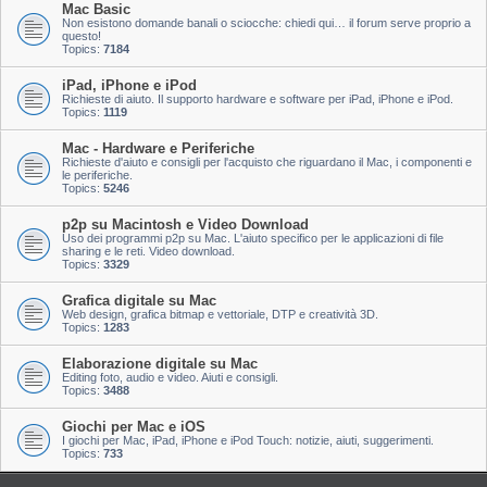
Mac Basic
Non esistono domande banali o sciocche: chiedi qui… il forum serve proprio a
questo!
Topics:
7184
iPad, iPhone e iPod
Richieste di aiuto. Il supporto hardware e software per iPad, iPhone e iPod.
Topics:
1119
Mac - Hardware e Periferiche
Richieste d'aiuto e consigli per l'acquisto che riguardano il Mac, i componenti e
le periferiche.
Topics:
5246
p2p su Macintosh e Video Download
Uso dei programmi p2p su Mac. L'aiuto specifico per le applicazioni di file
sharing e le reti. Video download.
Topics:
3329
Grafica digitale su Mac
Web design, grafica bitmap e vettoriale, DTP e creatività 3D.
Topics:
1283
Elaborazione digitale su Mac
Editing foto, audio e video. Aiuti e consigli.
Topics:
3488
Giochi per Mac e iOS
I giochi per Mac, iPad, iPhone e iPod Touch: notizie, aiuti, suggerimenti.
Topics:
733