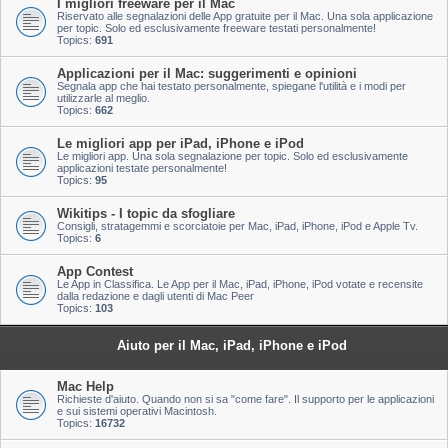
I migliori freeware per il Mac
Riservato alle segnalazioni delle App gratuite per il Mac. Una sola applicazione
per topic. Solo ed esclusivamente freeware testati personalmente!
Topics:
691
Applicazioni per il Mac: suggerimenti e opinioni
Segnala app che hai testato personalmente, spiegane l'utilità e i modi per
utilizzarle al meglio.
Topics:
662
Le migliori app per iPad, iPhone e iPod
Le migliori app. Una sola segnalazione per topic. Solo ed esclusivamente
applicazioni testate personalmente!
Topics:
95
Wikitips - I topic da sfogliare
Consigli, stratagemmi e scorciatoie per Mac, iPad, iPhone, iPod e Apple Tv.
Topics:
6
App Contest
Le App in Classifica. Le App per il Mac, iPad, iPhone, iPod votate e recensite
dalla redazione e dagli utenti di Mac Peer
Topics:
103
Aiuto per il Mac, iPad, iPhone e iPod
Mac Help
Richieste d'aiuto. Quando non si sa "come fare". Il supporto per le applicazioni
e sui sistemi operativi Macintosh.
Topics:
16732