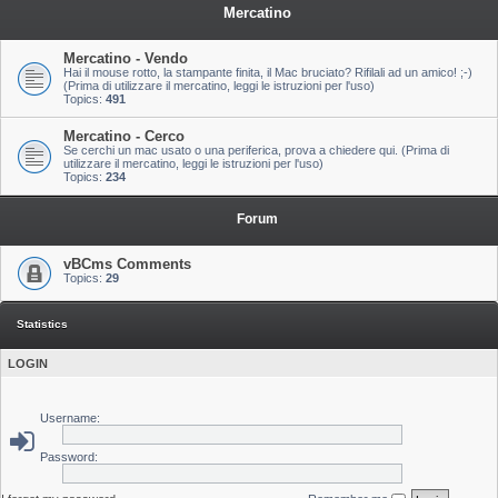
Mercatino
Mercatino - Vendo
Hai il mouse rotto, la stampante finita, il Mac bruciato? Rifilali ad un amico! ;-)
(Prima di utilizzare il mercatino, leggi le istruzioni per l'uso)
Topics:
491
Mercatino - Cerco
Se cerchi un mac usato o una periferica, prova a chiedere qui. (Prima di
utilizzare il mercatino, leggi le istruzioni per l'uso)
Topics:
234
Forum
vBCms Comments
Topics:
29
Statistics
LOGIN
Username:
Password: