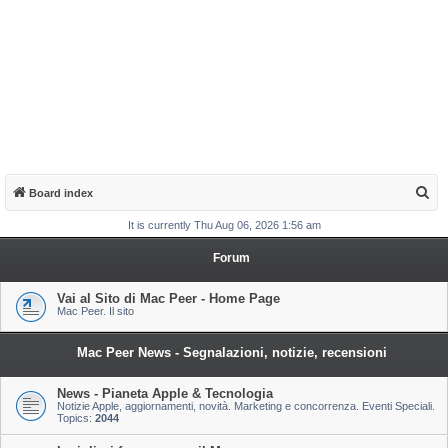
S
Board index
e
It is currently Thu Aug 06, 2026 1:56 am
a
Forum
r
c
Vai al Sito di Mac Peer - Home Page
Mac Peer. Il sito
h
Mac Peer News - Segnalazioni, notizie, recensioni
News - Pianeta Apple & Tecnologia
Notizie Apple, aggiornamenti, novità. Marketing e concorrenza. Eventi Speciali.
Topics:
2044