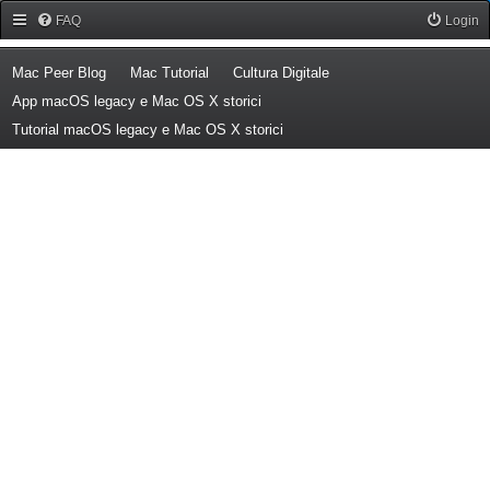
Forum Mac Peer
FAQ
Login
(Opens a new tab)
(Opens a new tab)
(Opens a new tab)
Mac Peer Blog
Mac Tutorial
Cultura Digitale
(Opens a new tab)
App macOS legacy e Mac OS X storici
(Opens a new tab)
Tutorial macOS legacy e Mac OS X storici