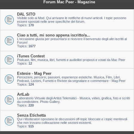
Forum Mac Peer - Magazine
DAL SITO
Visibile solo ai Mod. Qui arrivano le notifiche di nuovi articoli. I topic possono
essere spostati nelle aree specifiche del forum.
Topics:
170
Ciao a tutti, mi sono appena iscritto/a...
L'occasione giusta per presentarsi e ricevere il benvenuto degli altri iscritti al
Forum!
Topics:
1677
iTunes Contest
Podcast, film, musica, libri, fumetti e audiolibri proposti e votati da Mac Peer
Topics:
12
Estesie - Mag Peer
Percezioni, percorsi, passioni, esperienze estetiche. Musica, Film, Libri,
Podcast, Lezioni, Fumetti e Riviste da segnalare e commentare - Mag Peer
Topics:
124
ArtLab
Laboratorio Virtuale degli Artisti Telematici - Musica, video, grafica, foto e scritti
da condividere. Photo Gallery.
Topics:
220
Senza Etichetta
Qui i Moderatori spostano le discussioni off-topic bloccate e i topic meritevoli
che non trovano collocazione nelle sezioni esistenti.
Topics:
515