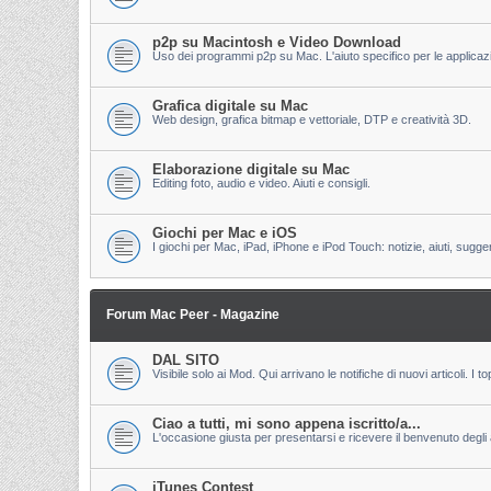
p2p su Macintosh e Video Download
Uso dei programmi p2p su Mac. L'aiuto specifico per le applicazion
Grafica digitale su Mac
Web design, grafica bitmap e vettoriale, DTP e creatività 3D.
Elaborazione digitale su Mac
Editing foto, audio e video. Aiuti e consigli.
Giochi per Mac e iOS
I giochi per Mac, iPad, iPhone e iPod Touch: notizie, aiuti, sugge
Forum Mac Peer - Magazine
DAL SITO
Visibile solo ai Mod. Qui arrivano le notifiche di nuovi articoli. 
Ciao a tutti, mi sono appena iscritto/a...
L'occasione giusta per presentarsi e ricevere il benvenuto degli al
iTunes Contest