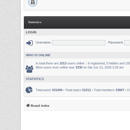
Statistics
LOGIN
Username:
Password:
WHO IS ONLINE
In total there are
1013
users online :: 6 registered, 0 hidden and 1
Most users ever online was
3330
on Sat Jun 13, 2026 3:29 am
STATISTICS
Total posts
431006
• Total topics
51012
• Total members
33807
• O
Board index