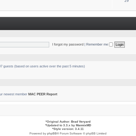
T
29
s
o
p
i
c
s
I forgot my password
|
Remember me
007 guests (based on users active over the past 5 minutes)
ur newest member
MAC PEER Report
*
Original Author:
Brad Veryard
*
Updated to 3.3.x by
MannixMD
*
Style version: 3.4.11
Powered by
phpBB
® Forum Software © phpBB Limited