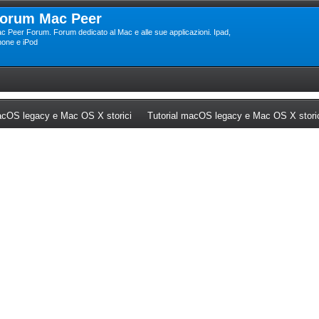
orum Mac Peer
c Peer Forum. Forum dedicato al Mac e alle sue applicazioni. Ipad,
hone e iPod
ew tab)
(Opens a new tab)
cOS legacy e Mac OS X storici
Tutorial macOS legacy e Mac OS X stori