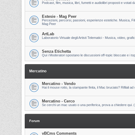
Podcast, film, musica, libri, fumetti e audiolibri proposti e votati
Estesie - Mag Peer
Percezioni, percorsi, passioni, esperienze estetiche. Musica, Fi
Mag Peer
ArtLab
Laboratorio Virtuale degli Artisti Telematici - Musica, video, grafi
Senza Etichetta
Qui i Moderatori spostano le discussioni off-topic bloccate e i to
Mercatino
Mercatino - Vendo
Hai il mouse rotto, la stampante finita, il Mac bruciato? Rifilali ad 
Mercatino - Cerco
Se cerchi un mac usato o una periferica, prova a chiedere qui. (Pri
Forum
vBCms Comments