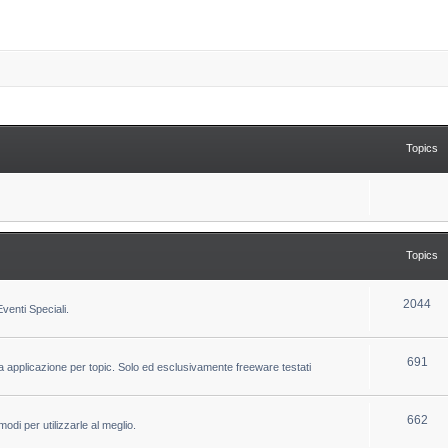
Topics
Topics
T
2044
venti Speciali.
o
p
T
691
la applicazione per topic. Solo ed esclusivamente freeware testati
i
o
c
p
T
662
odi per utilizzarle al meglio.
s
i
o