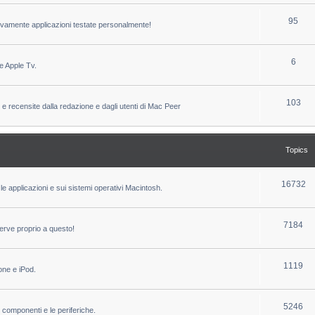
c
p
T
95
sivamente applicazioni testate personalmente!
s
i
o
c
p
T
6
e Apple Tv.
s
i
o
c
p
T
103
 e recensite dalla redazione e dagli utenti di Mac Peer
s
i
o
c
p
Topics
s
i
c
T
16732
le applicazioni e sui sistemi operativi Macintosh.
s
o
p
T
7184
erve proprio a questo!
i
o
c
p
T
1119
one e iPod.
s
i
o
c
p
T
5246
i componenti e le periferiche.