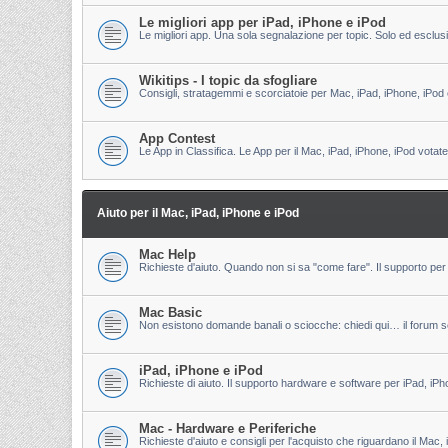
Le migliori app per iPad, iPhone e iPod
Le migliori app. Una sola segnalazione per topic. Solo ed esclu
Wikitips - I topic da sfogliare
Consigli, stratagemmi e scorciatoie per Mac, iPad, iPhone, iPod 
App Contest
Le App in Classifica. Le App per il Mac, iPad, iPhone, iPod votate
Aiuto per il Mac, iPad, iPhone e iPod
Mac Help
Richieste d'aiuto. Quando non si sa "come fare". Il supporto per 
Mac Basic
Non esistono domande banali o sciocche: chiedi qui… il forum s
iPad, iPhone e iPod
Richieste di aiuto. Il supporto hardware e software per iPad, iPh
Mac - Hardware e Periferiche
Richieste d'aiuto e consigli per l'acquisto che riguardano il Mac, 