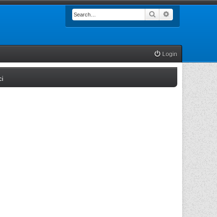
Search
Advanced searc
Login
(Opens a new tab)
ci