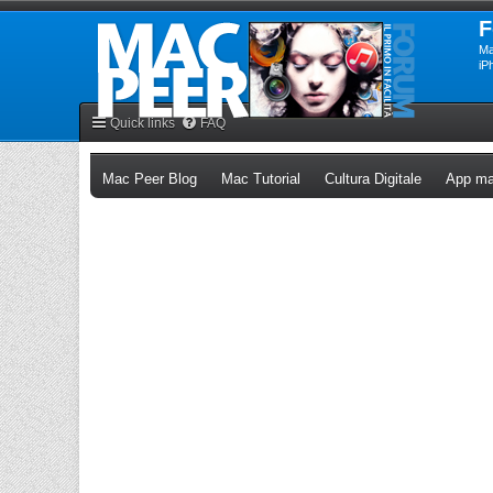
F
Ma
iP
Quick links
FAQ
(Opens a new tab)
(Opens a new tab)
(Opens a n
Mac Peer Blog
Mac Tutorial
Cultura Digitale
App ma