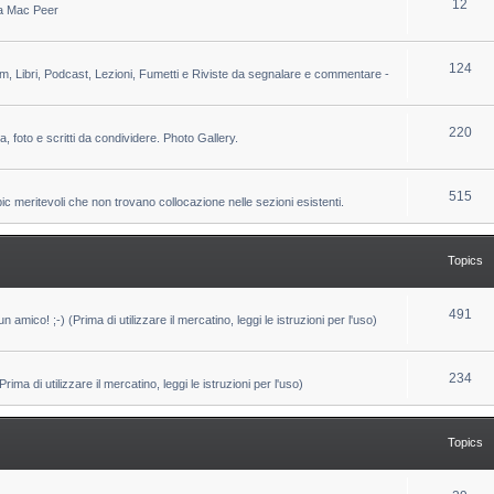
T
12
 da Mac Peer
s
i
o
c
p
T
124
lm, Libri, Podcast, Lezioni, Fumetti e Riviste da segnalare e commentare -
s
i
o
c
p
T
220
ca, foto e scritti da condividere. Photo Gallery.
s
i
o
c
p
T
515
pic meritevoli che non trovano collocazione nelle sezioni esistenti.
s
i
o
c
p
Topics
s
i
c
T
491
un amico! ;-) (Prima di utilizzare il mercatino, leggi le istruzioni per l'uso)
s
o
p
T
234
ma di utilizzare il mercatino, leggi le istruzioni per l'uso)
i
o
c
p
Topics
s
i
c