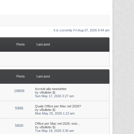
It is currently Fri Aug 07, 2026 9:44 am
Posts
Last post
Posts
Last post
L
Iscriviti alla newsletter
P
18806
a
V
by
vBulletin
s
i
Sun May 17, 2026 3:27 am
o
t
e
p
w
s
L
Quale Office per Mac nel 2026?
o
t
P
5986
a
V
by
vBulletin
s
h
s
i
Mon May 25, 2026 1:13 am
t
t
e
o
t
e
l
p
w
a
s
s
L
Office per Mac nel 2026: esis…
o
t
t
P
5600
a
V
by
vBulletin
s
h
e
s
i
Tue May 19, 2026 3:30 am
t
t
e
s
o
t
e