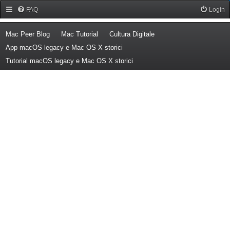
Forum Mac Peer
FAQ
Login
(Opens a new tab)
(Opens a new tab)
(Opens a new tab)
Mac Peer Blog
Mac Tutorial
Cultura Digitale
(Opens a new tab)
App macOS legacy e Mac OS X storici
(Opens a new tab)
Tutorial macOS legacy e Mac OS X storici