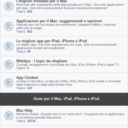
I migliori freeware per il Mac
Riservato alle segnalazioni delle App gratuite per il Mac. Una sola applicazione
per topic. Solo ed esclusivamente freeware testati personalmente!
Topics:
691
Applicazioni per il Mac: suggerimenti e opinioni
Segnala app che hai testato personalmente, spiegane l'utilità e i modi per
utilizzarle al meglio.
Topics:
662
Le migliori app per iPad, iPhone e iPod
Le migliori app. Una sola segnalazione per topic. Solo ed esclusivamente
applicazioni testate personalmente!
Topics:
95
Wikitips - I topic da sfogliare
Consigli, stratagemmi e scorciatoie per Mac, iPad, iPhone, iPod e Apple Tv.
Topics:
6
App Contest
Le App in Classifica. Le App per il Mac, iPad, iPhone, iPod votate e recensite
dalla redazione e dagli utenti di Mac Peer
Topics:
103
Aiuto per il Mac, iPad, iPhone e iPod
Mac Help
Richieste d'aiuto. Quando non si sa "come fare". Il supporto per le applicazioni
e sui sistemi operativi Macintosh.
Topics:
16732