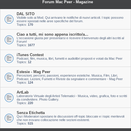
Forum Mac Peer - Magazine
DAL SITO
Visibile solo ai Mod. Qui arrivano le notifiche di nuovi articoli. I topic possono
essere spostati nelle aree specifiche del forum.
Topics:
170
Ciao a tutti, mi sono appena iscritto/a...
L'occasione giusta per presentarsi e ricevere il benvenuto degli altri iscritti al
Forum!
Topics:
1677
iTunes Contest
Podcast, film, musica, libri, fumetti e audiolibri proposti e votati da Mac Peer
Topics:
12
Estesie - Mag Peer
Percezioni, percorsi, passioni, esperienze estetiche. Musica, Film, Libri,
Podcast, Lezioni, Fumetti e Riviste da segnalare e commentare - Mag Peer
Topics:
124
ArtLab
Laboratorio Virtuale degli Artisti Telematici - Musica, video, grafica, foto e scritti
da condividere. Photo Gallery.
Topics:
220
Senza Etichetta
Qui i Moderatori spostano le discussioni off-topic bloccate e i topic meritevoli
che non trovano collocazione nelle sezioni esistenti.
Topics:
515