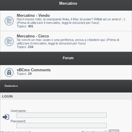
Mercatino
Mercatino - Vendo
Hai il mouse rotto, la stampante finita, il Mac bruciato? Rifilali ad un amico! ;-)
(Prima di utilizzare il mercatino, leggi le istruzioni per l'uso)
Topics:
491
Mercatino - Cerco
Se cerchi un mac usato o una periferica, prova a chiedere qui. (Prima di
utilizzare il mercatino, leggi le istruzioni per l'uso)
Topics:
234
Forum
vBCms Comments
Topics:
29
Statistics
LOGIN
Username:
Password: