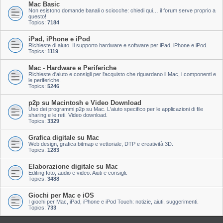
Mac Basic
Non esistono domande banali o sciocche: chiedi qui… il forum serve proprio a
questo!
Topics:
7184
iPad, iPhone e iPod
Richieste di aiuto. Il supporto hardware e software per iPad, iPhone e iPod.
Topics:
1119
Mac - Hardware e Periferiche
Richieste d'aiuto e consigli per l'acquisto che riguardano il Mac, i componenti e
le periferiche.
Topics:
5246
p2p su Macintosh e Video Download
Uso dei programmi p2p su Mac. L'aiuto specifico per le applicazioni di file
sharing e le reti. Video download.
Topics:
3329
Grafica digitale su Mac
Web design, grafica bitmap e vettoriale, DTP e creatività 3D.
Topics:
1283
Elaborazione digitale su Mac
Editing foto, audio e video. Aiuti e consigli.
Topics:
3488
Giochi per Mac e iOS
I giochi per Mac, iPad, iPhone e iPod Touch: notizie, aiuti, suggerimenti.
Topics:
733