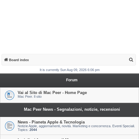
S
Board index
e
It is currently Sun Aug 09, 2026 6:06 pm
a
Forum
r
c
Vai al Sito di Mac Peer - Home Page
Mac Peer. Il sito
h
Mac Peer News - Segnalazioni, notizie, recensioni
News - Pianeta Apple & Tecnologia
Notizie Apple, aggiornamenti, novità. Marketing e concorrenza. Eventi Speciali.
Topics:
2044