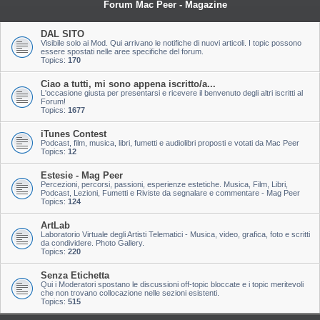
Forum Mac Peer - Magazine
DAL SITO
Visibile solo ai Mod. Qui arrivano le notifiche di nuovi articoli. I topic possono
essere spostati nelle aree specifiche del forum.
Topics:
170
Ciao a tutti, mi sono appena iscritto/a...
L'occasione giusta per presentarsi e ricevere il benvenuto degli altri iscritti al
Forum!
Topics:
1677
iTunes Contest
Podcast, film, musica, libri, fumetti e audiolibri proposti e votati da Mac Peer
Topics:
12
Estesie - Mag Peer
Percezioni, percorsi, passioni, esperienze estetiche. Musica, Film, Libri,
Podcast, Lezioni, Fumetti e Riviste da segnalare e commentare - Mag Peer
Topics:
124
ArtLab
Laboratorio Virtuale degli Artisti Telematici - Musica, video, grafica, foto e scritti
da condividere. Photo Gallery.
Topics:
220
Senza Etichetta
Qui i Moderatori spostano le discussioni off-topic bloccate e i topic meritevoli
che non trovano collocazione nelle sezioni esistenti.
Topics:
515