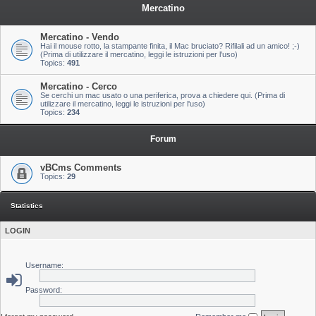
Mercatino
Mercatino - Vendo
Hai il mouse rotto, la stampante finita, il Mac bruciato? Rifilali ad un amico! ;-)
(Prima di utilizzare il mercatino, leggi le istruzioni per l'uso)
Topics:
491
Mercatino - Cerco
Se cerchi un mac usato o una periferica, prova a chiedere qui. (Prima di
utilizzare il mercatino, leggi le istruzioni per l'uso)
Topics:
234
Forum
vBCms Comments
Topics:
29
Statistics
LOGIN
Username:
Password: