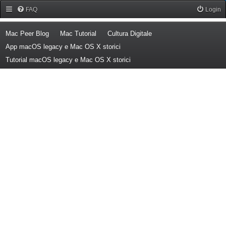
Forum Mac Peer
FAQ
Login
(Opens a new tab)
(Opens a new tab)
(Opens a new tab)
Mac Peer Blog
Mac Tutorial
Cultura Digitale
(Opens a new tab)
App macOS legacy e Mac OS X storici
(Opens a new tab)
Tutorial macOS legacy e Mac OS X storici