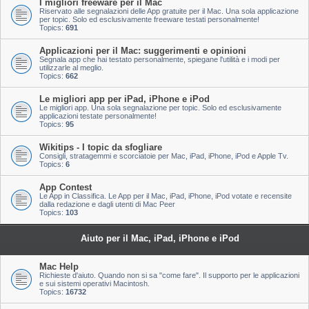
I migliori freeware per il Mac
Riservato alle segnalazioni delle App gratuite per il Mac. Una sola applicazione
per topic. Solo ed esclusivamente freeware testati personalmente!
Topics:
691
Applicazioni per il Mac: suggerimenti e opinioni
Segnala app che hai testato personalmente, spiegane l'utilità e i modi per
utilizzarle al meglio.
Topics:
662
Le migliori app per iPad, iPhone e iPod
Le migliori app. Una sola segnalazione per topic. Solo ed esclusivamente
applicazioni testate personalmente!
Topics:
95
Wikitips - I topic da sfogliare
Consigli, stratagemmi e scorciatoie per Mac, iPad, iPhone, iPod e Apple Tv.
Topics:
6
App Contest
Le App in Classifica. Le App per il Mac, iPad, iPhone, iPod votate e recensite
dalla redazione e dagli utenti di Mac Peer
Topics:
103
Aiuto per il Mac, iPad, iPhone e iPod
Mac Help
Richieste d'aiuto. Quando non si sa "come fare". Il supporto per le applicazioni
e sui sistemi operativi Macintosh.
Topics:
16732