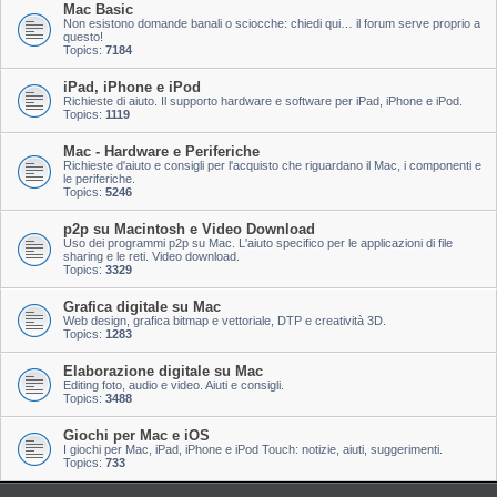
Mac Basic
Non esistono domande banali o sciocche: chiedi qui… il forum serve proprio a
questo!
Topics:
7184
iPad, iPhone e iPod
Richieste di aiuto. Il supporto hardware e software per iPad, iPhone e iPod.
Topics:
1119
Mac - Hardware e Periferiche
Richieste d'aiuto e consigli per l'acquisto che riguardano il Mac, i componenti e
le periferiche.
Topics:
5246
p2p su Macintosh e Video Download
Uso dei programmi p2p su Mac. L'aiuto specifico per le applicazioni di file
sharing e le reti. Video download.
Topics:
3329
Grafica digitale su Mac
Web design, grafica bitmap e vettoriale, DTP e creatività 3D.
Topics:
1283
Elaborazione digitale su Mac
Editing foto, audio e video. Aiuti e consigli.
Topics:
3488
Giochi per Mac e iOS
I giochi per Mac, iPad, iPhone e iPod Touch: notizie, aiuti, suggerimenti.
Topics:
733