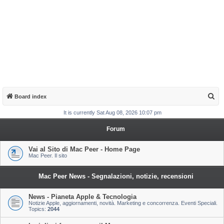
S
Board index
e
It is currently Sat Aug 08, 2026 10:07 pm
a
Forum
r
c
Vai al Sito di Mac Peer - Home Page
Mac Peer. Il sito
h
Mac Peer News - Segnalazioni, notizie, recensioni
News - Pianeta Apple & Tecnologia
Notizie Apple, aggiornamenti, novità. Marketing e concorrenza. Eventi Speciali.
Topics:
2044