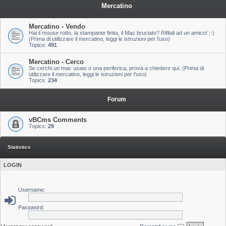
Mercatino
Mercatino - Vendo
Hai il mouse rotto, la stampante finita, il Mac bruciato? Rifilali ad un amico! ;-)
(Prima di utilizzare il mercatino, leggi le istruzioni per l'uso)
Topics:
491
Mercatino - Cerco
Se cerchi un mac usato o una periferica, prova a chiedere qui. (Prima di
utilizzare il mercatino, leggi le istruzioni per l'uso)
Topics:
234
Forum
vBCms Comments
Topics:
29
Statistics
LOGIN
Username:
Password: