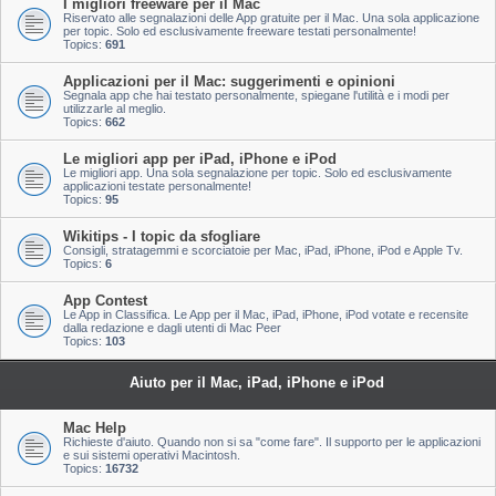
I migliori freeware per il Mac
Riservato alle segnalazioni delle App gratuite per il Mac. Una sola applicazione
per topic. Solo ed esclusivamente freeware testati personalmente!
Topics:
691
Applicazioni per il Mac: suggerimenti e opinioni
Segnala app che hai testato personalmente, spiegane l'utilità e i modi per
utilizzarle al meglio.
Topics:
662
Le migliori app per iPad, iPhone e iPod
Le migliori app. Una sola segnalazione per topic. Solo ed esclusivamente
applicazioni testate personalmente!
Topics:
95
Wikitips - I topic da sfogliare
Consigli, stratagemmi e scorciatoie per Mac, iPad, iPhone, iPod e Apple Tv.
Topics:
6
App Contest
Le App in Classifica. Le App per il Mac, iPad, iPhone, iPod votate e recensite
dalla redazione e dagli utenti di Mac Peer
Topics:
103
Aiuto per il Mac, iPad, iPhone e iPod
Mac Help
Richieste d'aiuto. Quando non si sa "come fare". Il supporto per le applicazioni
e sui sistemi operativi Macintosh.
Topics:
16732