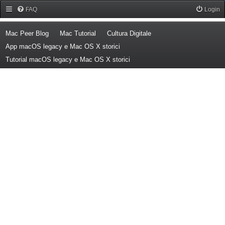
Forum Mac Peer
FAQ
Login
(Opens a new tab)
(Opens a new tab)
(Opens a new tab)
Mac Peer Blog
Mac Tutorial
Cultura Digitale
(Opens a new tab)
App macOS legacy e Mac OS X storici
(Opens a new tab)
Tutorial macOS legacy e Mac OS X storici