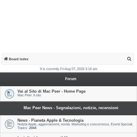
S
Board index
e
It is currently Fri Aug 07, 2026 3:16 am
a
Forum
r
c
Vai al Sito di Mac Peer - Home Page
Mac Peer. Il sito
h
Mac Peer News - Segnalazioni, notizie, recensioni
News - Pianeta Apple & Tecnologia
Notizie Apple, aggiornamenti, novità. Marketing e concorrenza. Eventi Speciali.
Topics:
2044