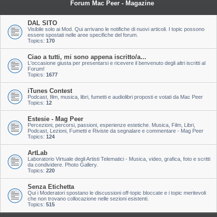
Forum Mac Peer - Magazine
DAL SITO
Visibile solo ai Mod. Qui arrivano le notifiche di nuovi articoli. I topic possono
essere spostati nelle aree specifiche del forum.
Topics:
170
Ciao a tutti, mi sono appena iscritto/a...
L'occasione giusta per presentarsi e ricevere il benvenuto degli altri iscritti al
Forum!
Topics:
1677
iTunes Contest
Podcast, film, musica, libri, fumetti e audiolibri proposti e votati da Mac Peer
Topics:
12
Estesie - Mag Peer
Percezioni, percorsi, passioni, esperienze estetiche. Musica, Film, Libri,
Podcast, Lezioni, Fumetti e Riviste da segnalare e commentare - Mag Peer
Topics:
124
ArtLab
Laboratorio Virtuale degli Artisti Telematici - Musica, video, grafica, foto e scritti
da condividere. Photo Gallery.
Topics:
220
Senza Etichetta
Qui i Moderatori spostano le discussioni off-topic bloccate e i topic meritevoli
che non trovano collocazione nelle sezioni esistenti.
Topics:
515