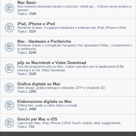
Mac Basic
Non esistono domande banali o sciocche: chiedi qui… il forum serve proprio a
questo!
Topics:
7184
iPad, iPhone e iPod
Richieste di aiuto. Il supporto hardware e software per iPad, iPhone e iPod.
Topics:
1119
Mac - Hardware e Periferiche
Richieste d'aiuto e consigli per l'acquisto che riguardano il Mac, i componenti e
le periferiche.
Topics:
5246
p2p su Macintosh e Video Download
Uso dei programmi p2p su Mac. L'aiuto specifico per le applicazioni di file
sharing e le reti. Video download.
Topics:
3329
Grafica digitale su Mac
Web design, grafica bitmap e vettoriale, DTP e creatività 3D.
Topics:
1283
Elaborazione digitale su Mac
Editing foto, audio e video. Aiuti e consigli.
Topics:
3488
Giochi per Mac e iOS
I giochi per Mac, iPad, iPhone e iPod Touch: notizie, aiuti, suggerimenti.
Topics:
733