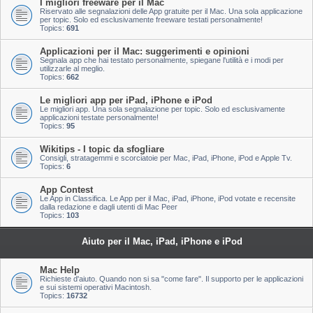
I migliori freeware per il Mac
Riservato alle segnalazioni delle App gratuite per il Mac. Una sola applicazione
per topic. Solo ed esclusivamente freeware testati personalmente!
Topics:
691
Applicazioni per il Mac: suggerimenti e opinioni
Segnala app che hai testato personalmente, spiegane l'utilità e i modi per
utilizzarle al meglio.
Topics:
662
Le migliori app per iPad, iPhone e iPod
Le migliori app. Una sola segnalazione per topic. Solo ed esclusivamente
applicazioni testate personalmente!
Topics:
95
Wikitips - I topic da sfogliare
Consigli, stratagemmi e scorciatoie per Mac, iPad, iPhone, iPod e Apple Tv.
Topics:
6
App Contest
Le App in Classifica. Le App per il Mac, iPad, iPhone, iPod votate e recensite
dalla redazione e dagli utenti di Mac Peer
Topics:
103
Aiuto per il Mac, iPad, iPhone e iPod
Mac Help
Richieste d'aiuto. Quando non si sa "come fare". Il supporto per le applicazioni
e sui sistemi operativi Macintosh.
Topics:
16732