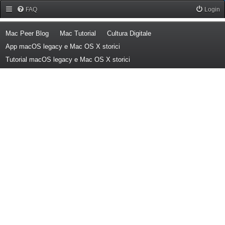
Forum Mac Peer
FAQ
Login
(Opens a new tab)
(Opens a new tab)
(Opens a new tab)
Mac Peer Blog
Mac Tutorial
Cultura Digitale
(Opens a new tab)
App macOS legacy e Mac OS X storici
(Opens a new tab)
Tutorial macOS legacy e Mac OS X storici