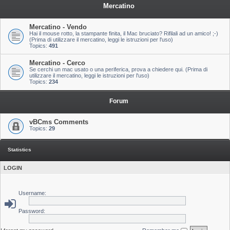
Mercatino
Mercatino - Vendo
Hai il mouse rotto, la stampante finita, il Mac bruciato? Rifilali ad un amico! ;-)
(Prima di utilizzare il mercatino, leggi le istruzioni per l'uso)
Topics:
491
Mercatino - Cerco
Se cerchi un mac usato o una periferica, prova a chiedere qui. (Prima di
utilizzare il mercatino, leggi le istruzioni per l'uso)
Topics:
234
Forum
vBCms Comments
Topics:
29
Statistics
LOGIN
Username:
Password: