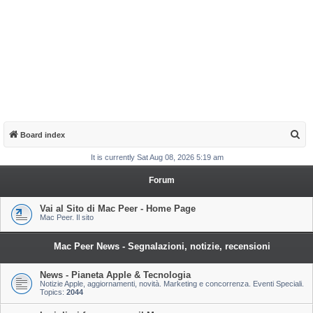
S
Board index
e
It is currently Sat Aug 08, 2026 5:19 am
a
Forum
r
c
Vai al Sito di Mac Peer - Home Page
Mac Peer. Il sito
h
Mac Peer News - Segnalazioni, notizie, recensioni
News - Pianeta Apple & Tecnologia
Notizie Apple, aggiornamenti, novità. Marketing e concorrenza. Eventi Speciali.
Topics:
2044