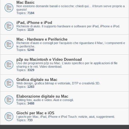
Mac Basic
Non esistono domande banali o sciocche: chiedi qui… il forum serve proprio a
questo!
Topics:
7184
iPad, iPhone e iPod
Richieste di aiuto. Il supporto hardware e software per iPad, iPhone e iPod.
Topics:
1119
Mac - Hardware e Periferiche
Richieste d'aiuto e consigli per l'acquisto che riguardano il Mac, i componenti e
le periferiche.
Topics:
5246
p2p su Macintosh e Video Download
Uso dei programmi p2p su Mac. L'aiuto specifico per le applicazioni di file
sharing e le reti. Video download.
Topics:
3329
Grafica digitale su Mac
Web design, grafica bitmap e vettoriale, DTP e creatività 3D.
Topics:
1283
Elaborazione digitale su Mac
Editing foto, audio e video. Aiuti e consigli.
Topics:
3488
Giochi per Mac e iOS
I giochi per Mac, iPad, iPhone e iPod Touch: notizie, aiuti, suggerimenti.
Topics:
733