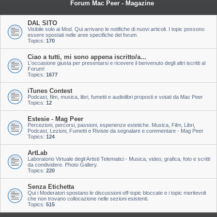
Forum Mac Peer - Magazine
DAL SITO
Visibile solo ai Mod. Qui arrivano le notifiche di nuovi articoli. I topic possono
essere spostati nelle aree specifiche del forum.
Topics:
170
Ciao a tutti, mi sono appena iscritto/a...
L'occasione giusta per presentarsi e ricevere il benvenuto degli altri iscritti al
Forum!
Topics:
1677
iTunes Contest
Podcast, film, musica, libri, fumetti e audiolibri proposti e votati da Mac Peer
Topics:
12
Estesie - Mag Peer
Percezioni, percorsi, passioni, esperienze estetiche. Musica, Film, Libri,
Podcast, Lezioni, Fumetti e Riviste da segnalare e commentare - Mag Peer
Topics:
124
ArtLab
Laboratorio Virtuale degli Artisti Telematici - Musica, video, grafica, foto e scritti
da condividere. Photo Gallery.
Topics:
220
Senza Etichetta
Qui i Moderatori spostano le discussioni off-topic bloccate e i topic meritevoli
che non trovano collocazione nelle sezioni esistenti.
Topics:
515