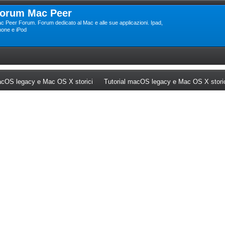
orum Mac Peer
c Peer Forum. Forum dedicato al Mac e alle sue applicazioni. Ipad,
hone e iPod
ew tab)
(Opens a new tab)
cOS legacy e Mac OS X storici
Tutorial macOS legacy e Mac OS X stori