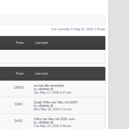
It is currently Fri Aug 07, 2026 1:43 am
Posts
Last post
Posts
Last post
L
Iscriviti alla newsletter
P
18806
a
V
by
vBulletin
s
i
Sun May 17, 2026 3:27 am
o
t
e
p
w
s
L
Quale Office per Mac nel 2026?
o
t
P
5986
a
V
by
vBulletin
s
h
s
i
Mon May 25, 2026 1:13 am
t
t
e
o
t
e
l
p
w
a
s
s
L
Office per Mac nel 2026: esis…
o
t
t
P
5600
a
V
by
vBulletin
s
h
e
s
i
Tue May 19, 2026 3:30 am
t
t
e
s
o
t
e