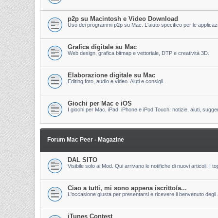
p2p su Macintosh e Video Download
Uso dei programmi p2p su Mac. L'aiuto specifico per le applicazion
Grafica digitale su Mac
Web design, grafica bitmap e vettoriale, DTP e creatività 3D.
Elaborazione digitale su Mac
Editing foto, audio e video. Aiuti e consigli.
Giochi per Mac e iOS
I giochi per Mac, iPad, iPhone e iPod Touch: notizie, aiuti, sugge
Forum Mac Peer - Magazine
DAL SITO
Visibile solo ai Mod. Qui arrivano le notifiche di nuovi articoli. 
Ciao a tutti, mi sono appena iscritto/a...
L'occasione giusta per presentarsi e ricevere il benvenuto degli al
iTunes Contest