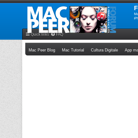
F
Ma
iP
Quick links
FAQ
(Opens a new tab)
(Opens a new tab)
(Opens a n
Mac Peer Blog
Mac Tutorial
Cultura Digitale
App ma