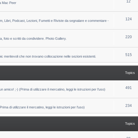
T
12
 da Mac Peer
s
i
o
c
p
T
124
lm, Libri, Podcast, Lezioni, Fumetti e Riviste da segnalare e commentare -
s
i
o
c
p
T
220
ca, foto e scritti da condividere. Photo Gallery.
s
i
o
c
p
T
515
pic meritevoli che non trovano collocazione nelle sezioni esistenti.
s
i
o
c
p
Topics
s
i
c
T
491
un amico! ;-) (Prima di utilizzare il mercatino, leggi le istruzioni per l'uso)
s
o
p
T
234
ma di utilizzare il mercatino, leggi le istruzioni per l'uso)
i
o
c
p
Topics
s
i
c