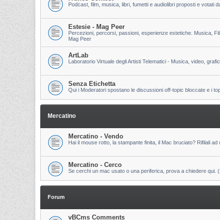
Podcast, film, musica, libri, fumetti e audiolibri proposti e votati
Estesie - Mag Peer
Percezioni, percorsi, passioni, esperienze estetiche. Musica, Fi
Mag Peer
ArtLab
Laboratorio Virtuale degli Artisti Telematici - Musica, video, grafi
Senza Etichetta
Qui i Moderatori spostano le discussioni off-topic bloccate e i to
Mercatino
Mercatino - Vendo
Hai il mouse rotto, la stampante finita, il Mac bruciato? Rifilali ad 
Mercatino - Cerco
Se cerchi un mac usato o una periferica, prova a chiedere qui. (Pri
Forum
vBCms Comments