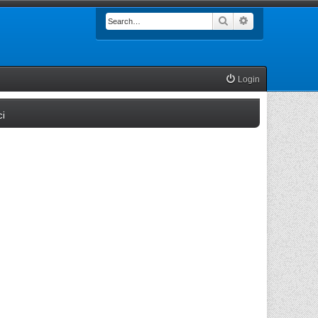
Search
Advanced searc
Login
(Opens a new tab)
ci