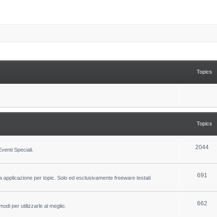
Topics
Topics
T
2044
venti Speciali.
o
p
T
691
la applicazione per topic. Solo ed esclusivamente freeware testati
i
o
c
p
T
662
odi per utilizzarle al meglio.
s
i
o