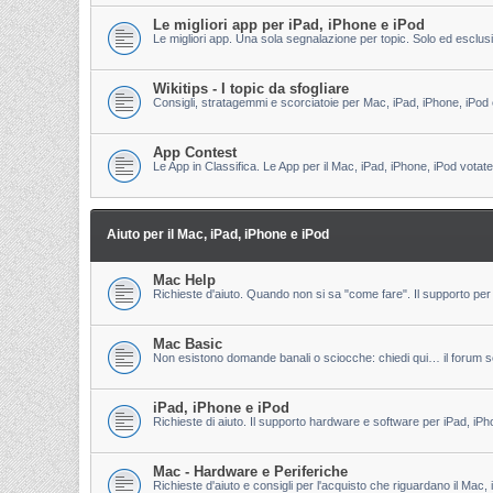
Le migliori app per iPad, iPhone e iPod
Le migliori app. Una sola segnalazione per topic. Solo ed esclu
Wikitips - I topic da sfogliare
Consigli, stratagemmi e scorciatoie per Mac, iPad, iPhone, iPod 
App Contest
Le App in Classifica. Le App per il Mac, iPad, iPhone, iPod votate
Aiuto per il Mac, iPad, iPhone e iPod
Mac Help
Richieste d'aiuto. Quando non si sa "come fare". Il supporto per 
Mac Basic
Non esistono domande banali o sciocche: chiedi qui… il forum s
iPad, iPhone e iPod
Richieste di aiuto. Il supporto hardware e software per iPad, iPh
Mac - Hardware e Periferiche
Richieste d'aiuto e consigli per l'acquisto che riguardano il Mac, 