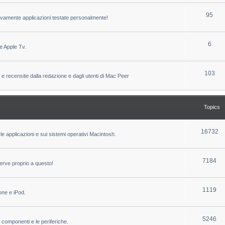
c
p
T
95
sivamente applicazioni testate personalmente!
s
i
o
c
p
T
6
e Apple Tv.
s
i
o
c
p
T
103
 e recensite dalla redazione e dagli utenti di Mac Peer
s
i
o
c
p
Topics
s
i
c
T
16732
le applicazioni e sui sistemi operativi Macintosh.
s
o
p
T
7184
erve proprio a questo!
i
o
c
p
T
1119
one e iPod.
s
i
o
c
p
T
5246
i componenti e le periferiche.