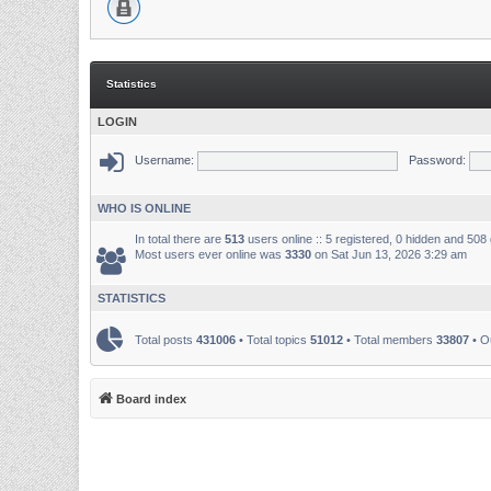
Statistics
LOGIN
Username:
Password:
WHO IS ONLINE
In total there are
513
users online :: 5 registered, 0 hidden and 508
Most users ever online was
3330
on Sat Jun 13, 2026 3:29 am
STATISTICS
Total posts
431006
• Total topics
51012
• Total members
33807
• O
Board index