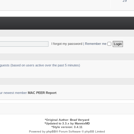
T
29
s
o
p
i
c
s
I forgot my password
|
Remember me
 guests (based on users active over the past 5 minutes)
ur newest member
MAC PEER Report
*
Original Author:
Brad Veryard
*
Updated to 3.3.x by
MannixMD
*
Style version: 3.4.11
Powered by
phpBB
® Forum Software © phpBB Limited