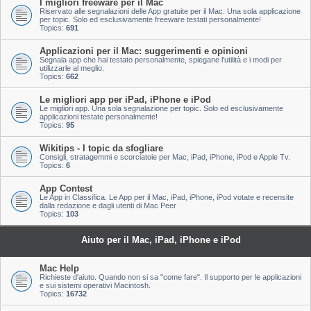
I migliori freeware per il Mac
Riservato alle segnalazioni delle App gratuite per il Mac. Una sola applicazione
per topic. Solo ed esclusivamente freeware testati personalmente!
Topics:
691
Applicazioni per il Mac: suggerimenti e opinioni
Segnala app che hai testato personalmente, spiegane l'utilità e i modi per
utilizzarle al meglio.
Topics:
662
Le migliori app per iPad, iPhone e iPod
Le migliori app. Una sola segnalazione per topic. Solo ed esclusivamente
applicazioni testate personalmente!
Topics:
95
Wikitips - I topic da sfogliare
Consigli, stratagemmi e scorciatoie per Mac, iPad, iPhone, iPod e Apple Tv.
Topics:
6
App Contest
Le App in Classifica. Le App per il Mac, iPad, iPhone, iPod votate e recensite
dalla redazione e dagli utenti di Mac Peer
Topics:
103
Aiuto per il Mac, iPad, iPhone e iPod
Mac Help
Richieste d'aiuto. Quando non si sa "come fare". Il supporto per le applicazioni
e sui sistemi operativi Macintosh.
Topics:
16732