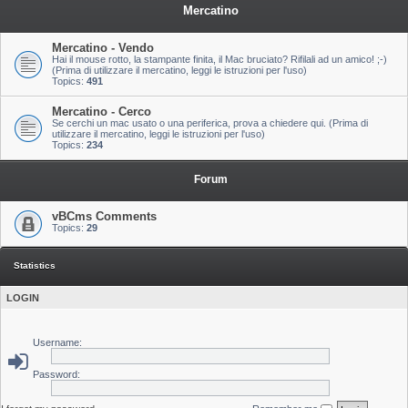
Mercatino
Mercatino - Vendo
Hai il mouse rotto, la stampante finita, il Mac bruciato? Rifilali ad un amico! ;-)
(Prima di utilizzare il mercatino, leggi le istruzioni per l'uso)
Topics:
491
Mercatino - Cerco
Se cerchi un mac usato o una periferica, prova a chiedere qui. (Prima di
utilizzare il mercatino, leggi le istruzioni per l'uso)
Topics:
234
Forum
vBCms Comments
Topics:
29
Statistics
LOGIN
Username:
Password: