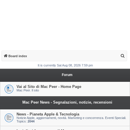
S
Board index
e
It is currently Sat Aug 08, 2026 7:59 pm
a
Forum
r
c
Vai al Sito di Mac Peer - Home Page
Mac Peer. Il sito
h
Mac Peer News - Segnalazioni, notizie, recensioni
News - Pianeta Apple & Tecnologia
Notizie Apple, aggiornamenti, novità. Marketing e concorrenza. Eventi Speciali.
Topics:
2044