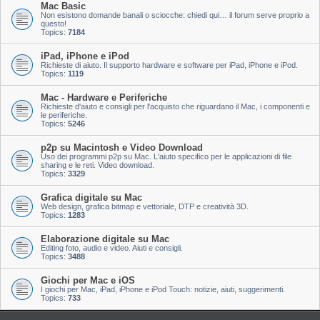
Mac Basic
Non esistono domande banali o sciocche: chiedi qui… il forum serve proprio a
questo!
Topics:
7184
iPad, iPhone e iPod
Richieste di aiuto. Il supporto hardware e software per iPad, iPhone e iPod.
Topics:
1119
Mac - Hardware e Periferiche
Richieste d'aiuto e consigli per l'acquisto che riguardano il Mac, i componenti e
le periferiche.
Topics:
5246
p2p su Macintosh e Video Download
Uso dei programmi p2p su Mac. L'aiuto specifico per le applicazioni di file
sharing e le reti. Video download.
Topics:
3329
Grafica digitale su Mac
Web design, grafica bitmap e vettoriale, DTP e creatività 3D.
Topics:
1283
Elaborazione digitale su Mac
Editing foto, audio e video. Aiuti e consigli.
Topics:
3488
Giochi per Mac e iOS
I giochi per Mac, iPad, iPhone e iPod Touch: notizie, aiuti, suggerimenti.
Topics:
733