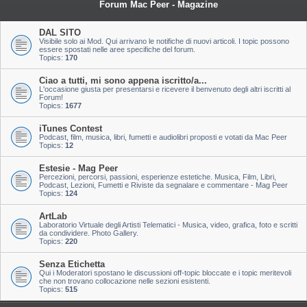
Forum Mac Peer - Magazine
DAL SITO
Visibile solo ai Mod. Qui arrivano le notifiche di nuovi articoli. I topic possono
essere spostati nelle aree specifiche del forum.
Topics:
170
Ciao a tutti, mi sono appena iscritto/a...
L'occasione giusta per presentarsi e ricevere il benvenuto degli altri iscritti al
Forum!
Topics:
1677
iTunes Contest
Podcast, film, musica, libri, fumetti e audiolibri proposti e votati da Mac Peer
Topics:
12
Estesie - Mag Peer
Percezioni, percorsi, passioni, esperienze estetiche. Musica, Film, Libri,
Podcast, Lezioni, Fumetti e Riviste da segnalare e commentare - Mag Peer
Topics:
124
ArtLab
Laboratorio Virtuale degli Artisti Telematici - Musica, video, grafica, foto e scritti
da condividere. Photo Gallery.
Topics:
220
Senza Etichetta
Qui i Moderatori spostano le discussioni off-topic bloccate e i topic meritevoli
che non trovano collocazione nelle sezioni esistenti.
Topics:
515