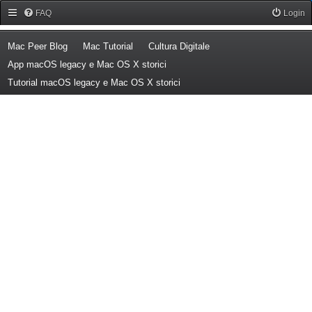
Forum Mac Peer
FAQ
Login
(Opens a new tab)
(Opens a new tab)
(Opens a new tab)
Mac Peer Blog
Mac Tutorial
Cultura Digitale
(Opens a new tab)
App macOS legacy e Mac OS X storici
(Opens a new tab)
Tutorial macOS legacy e Mac OS X storici