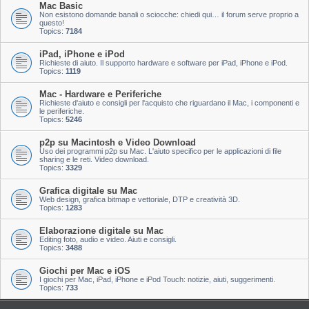
Mac Basic
Non esistono domande banali o sciocche: chiedi qui… il forum serve proprio a
questo!
Topics:
7184
iPad, iPhone e iPod
Richieste di aiuto. Il supporto hardware e software per iPad, iPhone e iPod.
Topics:
1119
Mac - Hardware e Periferiche
Richieste d'aiuto e consigli per l'acquisto che riguardano il Mac, i componenti e
le periferiche.
Topics:
5246
p2p su Macintosh e Video Download
Uso dei programmi p2p su Mac. L'aiuto specifico per le applicazioni di file
sharing e le reti. Video download.
Topics:
3329
Grafica digitale su Mac
Web design, grafica bitmap e vettoriale, DTP e creatività 3D.
Topics:
1283
Elaborazione digitale su Mac
Editing foto, audio e video. Aiuti e consigli.
Topics:
3488
Giochi per Mac e iOS
I giochi per Mac, iPad, iPhone e iPod Touch: notizie, aiuti, suggerimenti.
Topics:
733