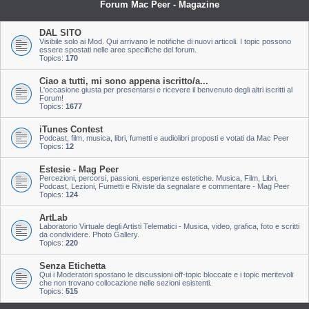
Forum Mac Peer - Magazine
DAL SITO
Visibile solo ai Mod. Qui arrivano le notifiche di nuovi articoli. I topic possono
essere spostati nelle aree specifiche del forum.
Topics:
170
Ciao a tutti, mi sono appena iscritto/a...
L'occasione giusta per presentarsi e ricevere il benvenuto degli altri iscritti al
Forum!
Topics:
1677
iTunes Contest
Podcast, film, musica, libri, fumetti e audiolibri proposti e votati da Mac Peer
Topics:
12
Estesie - Mag Peer
Percezioni, percorsi, passioni, esperienze estetiche. Musica, Film, Libri,
Podcast, Lezioni, Fumetti e Riviste da segnalare e commentare - Mag Peer
Topics:
124
ArtLab
Laboratorio Virtuale degli Artisti Telematici - Musica, video, grafica, foto e scritti
da condividere. Photo Gallery.
Topics:
220
Senza Etichetta
Qui i Moderatori spostano le discussioni off-topic bloccate e i topic meritevoli
che non trovano collocazione nelle sezioni esistenti.
Topics:
515