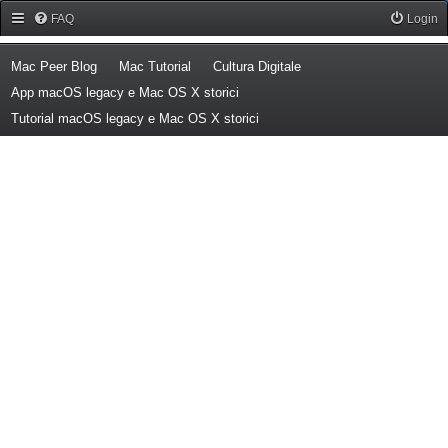
Forum Mac Peer
FAQ
Login
(Opens a new tab)
(Opens a new tab)
(Opens a new tab)
Mac Peer Blog
Mac Tutorial
Cultura Digitale
(Opens a new tab)
App macOS legacy e Mac OS X storici
(Opens a new tab)
Tutorial macOS legacy e Mac OS X storici