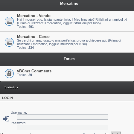
Mercatino
Mercatino - Vendo
Hai il mouse rotto, la stampante finita, il Mac bruciato? Rifilali ad un amico! ;-)
(Prima di utilizzare il mercatino, leggi le istruzioni per l'uso)
Topics:
491
Mercatino - Cerco
Se cerchi un mac usato o una periferica, prova a chiedere qui. (Prima di
utilizzare il mercatino, leggi le istruzioni per l'uso)
Topics:
234
Forum
vBCms Comments
Topics:
29
Statistics
LOGIN
Username:
Password: