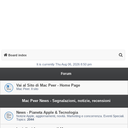
S
Board index
e
It is currently Thu Aug 06, 2026 8:50 pm
a
Forum
r
c
Vai al Sito di Mac Peer - Home Page
Mac Peer. Il sito
h
Mac Peer News - Segnalazioni, notizie, recensioni
News - Pianeta Apple & Tecnologia
Notizie Apple, aggiornamenti, novità. Marketing e concorrenza. Eventi Speciali.
Topics:
2044