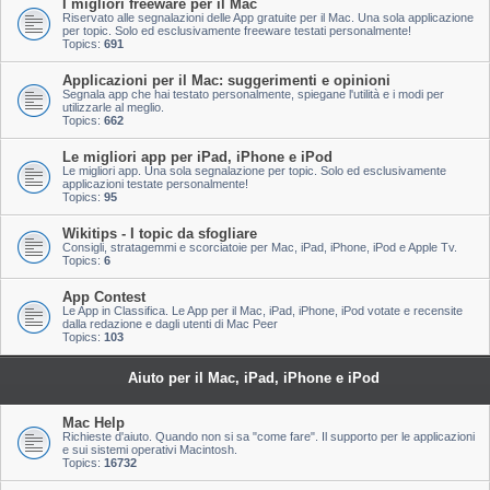
I migliori freeware per il Mac
Riservato alle segnalazioni delle App gratuite per il Mac. Una sola applicazione
per topic. Solo ed esclusivamente freeware testati personalmente!
Topics:
691
Applicazioni per il Mac: suggerimenti e opinioni
Segnala app che hai testato personalmente, spiegane l'utilità e i modi per
utilizzarle al meglio.
Topics:
662
Le migliori app per iPad, iPhone e iPod
Le migliori app. Una sola segnalazione per topic. Solo ed esclusivamente
applicazioni testate personalmente!
Topics:
95
Wikitips - I topic da sfogliare
Consigli, stratagemmi e scorciatoie per Mac, iPad, iPhone, iPod e Apple Tv.
Topics:
6
App Contest
Le App in Classifica. Le App per il Mac, iPad, iPhone, iPod votate e recensite
dalla redazione e dagli utenti di Mac Peer
Topics:
103
Aiuto per il Mac, iPad, iPhone e iPod
Mac Help
Richieste d'aiuto. Quando non si sa "come fare". Il supporto per le applicazioni
e sui sistemi operativi Macintosh.
Topics:
16732