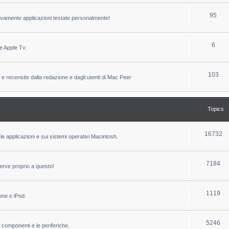
c
p
T
95
sivamente applicazioni testate personalmente!
s
i
o
c
p
T
6
e Apple Tv.
s
i
o
c
p
T
103
 e recensite dalla redazione e dagli utenti di Mac Peer
s
i
o
c
p
Topics
s
i
c
T
16732
le applicazioni e sui sistemi operativi Macintosh.
s
o
p
T
7184
erve proprio a questo!
i
o
c
p
T
1119
one e iPod.
s
i
o
c
p
T
5246
i componenti e le periferiche.