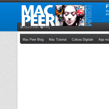
F
Ma
iP
Quick links
FAQ
(Opens a new tab)
(Opens a new tab)
(Opens a n
Mac Peer Blog
Mac Tutorial
Cultura Digitale
App ma