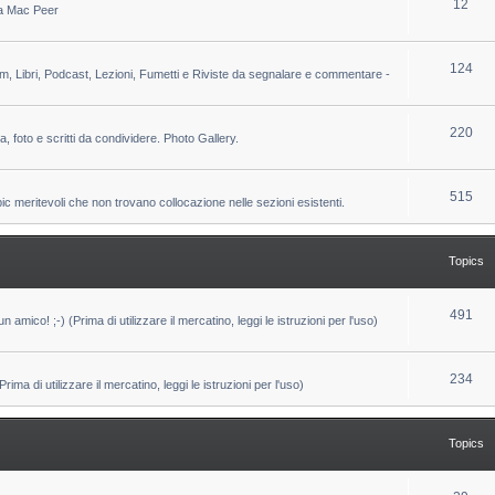
T
12
 da Mac Peer
s
i
o
c
p
T
124
lm, Libri, Podcast, Lezioni, Fumetti e Riviste da segnalare e commentare -
s
i
o
c
p
T
220
ca, foto e scritti da condividere. Photo Gallery.
s
i
o
c
p
T
515
pic meritevoli che non trovano collocazione nelle sezioni esistenti.
s
i
o
c
p
Topics
s
i
c
T
491
un amico! ;-) (Prima di utilizzare il mercatino, leggi le istruzioni per l'uso)
s
o
p
T
234
ma di utilizzare il mercatino, leggi le istruzioni per l'uso)
i
o
c
p
Topics
s
i
c