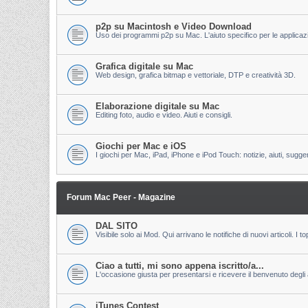
p2p su Macintosh e Video Download
Uso dei programmi p2p su Mac. L'aiuto specifico per le applicazion
Grafica digitale su Mac
Web design, grafica bitmap e vettoriale, DTP e creatività 3D.
Elaborazione digitale su Mac
Editing foto, audio e video. Aiuti e consigli.
Giochi per Mac e iOS
I giochi per Mac, iPad, iPhone e iPod Touch: notizie, aiuti, sugge
Forum Mac Peer - Magazine
DAL SITO
Visibile solo ai Mod. Qui arrivano le notifiche di nuovi articoli. 
Ciao a tutti, mi sono appena iscritto/a...
L'occasione giusta per presentarsi e ricevere il benvenuto degli al
iTunes Contest