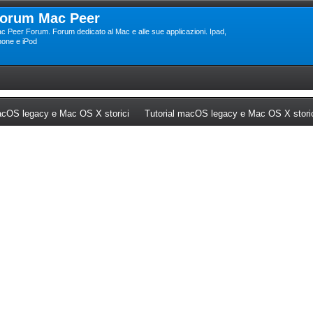
orum Mac Peer
c Peer Forum. Forum dedicato al Mac e alle sue applicazioni. Ipad,
hone e iPod
ew tab)
(Opens a new tab)
cOS legacy e Mac OS X storici
Tutorial macOS legacy e Mac OS X stori