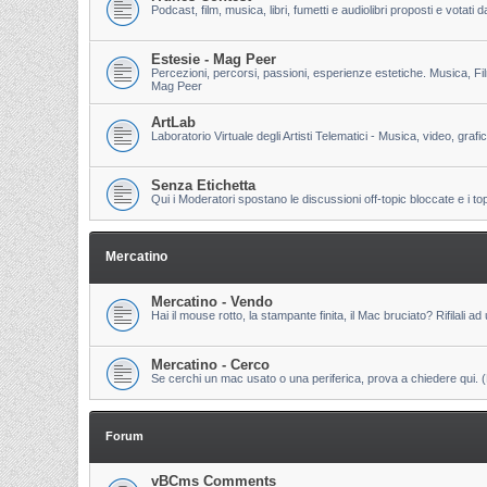
Podcast, film, musica, libri, fumetti e audiolibri proposti e votati
Estesie - Mag Peer
Percezioni, percorsi, passioni, esperienze estetiche. Musica, Fi
Mag Peer
ArtLab
Laboratorio Virtuale degli Artisti Telematici - Musica, video, grafi
Senza Etichetta
Qui i Moderatori spostano le discussioni off-topic bloccate e i to
Mercatino
Mercatino - Vendo
Hai il mouse rotto, la stampante finita, il Mac bruciato? Rifilali ad 
Mercatino - Cerco
Se cerchi un mac usato o una periferica, prova a chiedere qui. (Pri
Forum
vBCms Comments