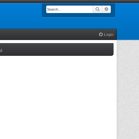
Search
Advanced searc
Login
(Opens a new tab)
ci