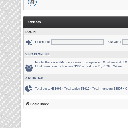
Statistics
LOGIN
Username:
Password:
WHO IS ONLINE
In total there are
555
users online :: 5 registered, 0 hidden and 550
Most users ever online was
3330
on Sat Jun 13, 2026 3:29 am
STATISTICS
Total posts
431006
• Total topics
51012
• Total members
33807
• O
Board index