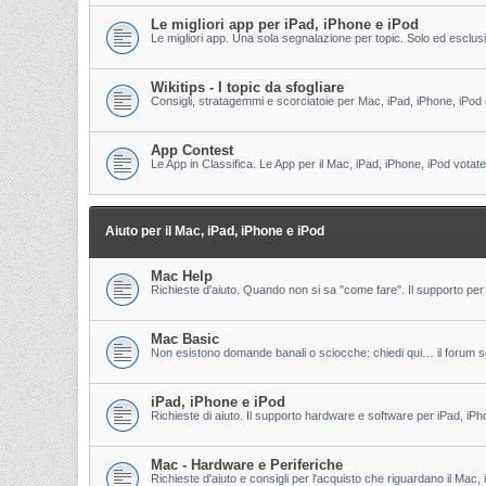
Le migliori app per iPad, iPhone e iPod
Le migliori app. Una sola segnalazione per topic. Solo ed esclu
Wikitips - I topic da sfogliare
Consigli, stratagemmi e scorciatoie per Mac, iPad, iPhone, iPod 
App Contest
Le App in Classifica. Le App per il Mac, iPad, iPhone, iPod votate
Aiuto per il Mac, iPad, iPhone e iPod
Mac Help
Richieste d'aiuto. Quando non si sa "come fare". Il supporto per 
Mac Basic
Non esistono domande banali o sciocche: chiedi qui… il forum s
iPad, iPhone e iPod
Richieste di aiuto. Il supporto hardware e software per iPad, iPh
Mac - Hardware e Periferiche
Richieste d'aiuto e consigli per l'acquisto che riguardano il Mac, 