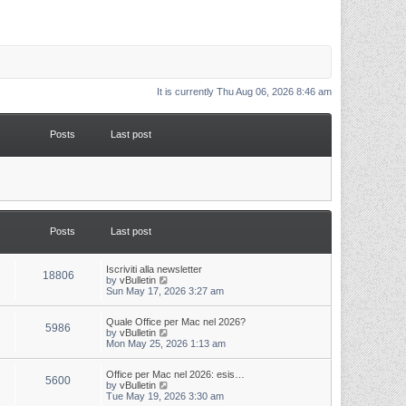
It is currently Thu Aug 06, 2026 8:46 am
Posts
Last post
Posts
Last post
L
Iscriviti alla newsletter
P
18806
a
V
by
vBulletin
s
i
Sun May 17, 2026 3:27 am
o
t
e
p
w
s
L
Quale Office per Mac nel 2026?
o
t
P
5986
a
V
by
vBulletin
s
h
s
i
Mon May 25, 2026 1:13 am
t
t
e
o
t
e
l
p
w
a
s
s
L
Office per Mac nel 2026: esis…
o
t
t
P
5600
a
V
by
vBulletin
s
h
e
s
i
Tue May 19, 2026 3:30 am
t
t
e
s
o
t
e