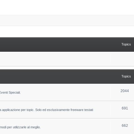
Topics
Topics
T
2044
venti Speciali.
o
p
T
691
la applicazione per topic. Solo ed esclusivamente freeware testati
i
o
c
p
T
662
odi per utilizzarle al meglio.
s
i
o