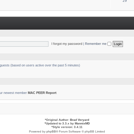
T
29
s
o
p
i
c
s
I forgot my password
|
Remember me
 guests (based on users active over the past 5 minutes)
ur newest member
MAC PEER Report
*
Original Author:
Brad Veryard
*
Updated to 3.3.x by
MannixMD
*
Style version: 3.4.11
Powered by
phpBB
® Forum Software © phpBB Limited